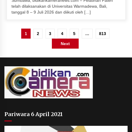
Sumbawa, bidikankameranews.com – Pelatihan Paten
telah dilaksanakan di Universitas Warmadewa, Bali,
tanggal 8 – 9 Juli 2026 dan diikuti oleh […]
Paginasi
1
2
3
4
5
…
813
pos
Next
Pariwara 6 April 2021