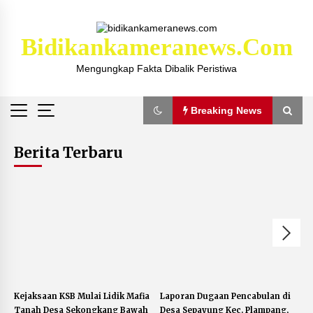
Skip
to
content
Bidikankameranews.com
Mengungkap Fakta Dibalik Peristiwa
Breaking News
Breaking News
Berita Terbaru
Kejaksaan KSB Mulai Lidik Mafia Tanah Desa
Sekongkang Bawah
2 tahun ago
Laporan Dugaan Pencabulan di Desa Sepayung
Kec. Plampang, Polres Sumbawa Pastikan
Proses Penyelidikan Berjalan Maksimal
4 minggu ago
Kejaksaan KSB Mulai Lidik Mafia
Laporan Dugaan Pencabulan di
A
Tanah Desa Sekongkang Bawah
Desa Sepayung Kec. Plampang,
S