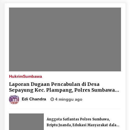
Terapkan “Polantas Menyapa”, Satlantas Polres
Sumbawa Berupaya Wujudkan Pelayanan
Kepolisian yang Profesional
4 minggu ago
Capaian Program Pemerintah Kabupaten
Sumbawa Terus Dirasakan Masyarakat
4 minggu ago
Hukrim
Sumbawa
Laporan Dugaan Pencabulan di Desa
Sepayung Kec. Plampang, Polres Sumbawa
Pastikan Proses Penyelidikan Berjalan
Edi Chandra
4 minggu ago
Maksimal
Anggota Satlantas Polres Sumbawa,
Briptu Juanda, Edukasi Masyarakat dalam