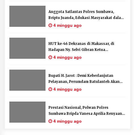
Penurunan Stunting di Sumbawa
Anggota Satlantas Polres Sumbawa,
4 minggu ago
Briptu Juanda, Edukasi Masyarakat dalam
Mengurus Administrasi Kendaraan
4 minggu ago
Wabup Ansori Apresiasi Rekomendasi dan
Berupa SIM
Pandangan Fraksi – Fraksi DPRD Sumbawa
4 minggu ago
HUT ke-46 Dekranas di Makassar, di
Hadapan Ny. Selvi Gibran Ketua
Bupati Sumbawa Lepas 487 Atlet dari Berbagai
Dekranasda Sumbawa Promosikan Tenun
4 minggu ago
Cabor yang Akan Berjuang pada PORPROV XII
Kre Alang
NTB 2026
4 minggu ago
Bupati H. Jarot : Demi Keberlanjutan
Pelayanan, Perumdam Batulanteh Akan
BAZNAS Kabupaten Sumbawa Salurkan Bantuan
Lakukan Penyesuaian Tarif Air Minum
4 minggu ago
Program 100 Mustahik Per Desa di Desa Teluk
Santong
4 minggu ago
Prestasi Nasional, Polwan Polres
Sumbawa Bripda Vanesa Aprilia Renyaan,
Dosen UTS Siap Kembangkan Inovasi Lewat
Sabet Juara II Taekwondo Kapolri Cup ke-
4 minggu ago
Pelatihan PDPP 2026 Bali
7
4 minggu ago