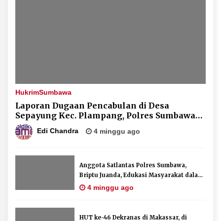
Hukrim
Sumbawa
Laporan Dugaan Pencabulan di Desa
Sepayung Kec. Plampang, Polres Sumbawa
Pastikan Proses Penyelidikan Berjalan
Edi Chandra
4 minggu ago
Maksimal
Anggota Satlantas Polres Sumbawa,
Briptu Juanda, Edukasi Masyarakat dalam
Mengurus Administrasi Kendaraan
4 minggu ago
Berupa SIM
HUT ke-46 Dekranas di Makassar, di