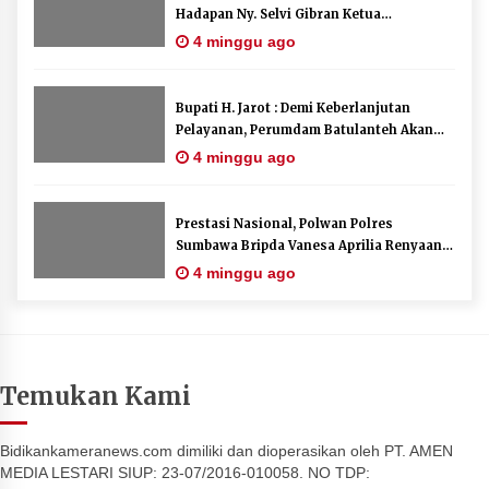
Hadapan Ny. Selvi Gibran Ketua
Dekranasda Sumbawa Promosikan Tenun
4 minggu ago
Kre Alang
Bupati H. Jarot : Demi Keberlanjutan
Pelayanan, Perumdam Batulanteh Akan
Lakukan Penyesuaian Tarif Air Minum
4 minggu ago
Prestasi Nasional, Polwan Polres
Sumbawa Bripda Vanesa Aprilia Renyaan,
Sabet Juara II Taekwondo Kapolri Cup ke-
4 minggu ago
7
Temukan Kami
Bidikankameranews.com dimiliki dan dioperasikan oleh PT. AMEN
MEDIA LESTARI SIUP: 23-07/2016-010058. NO TDP: