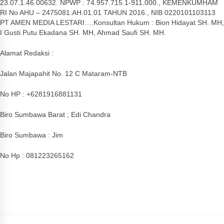
23.07.1.46.00632. NPWP : 74.957.715.1-911.000., KEMENKUMHAM
RI No AHU – 2475081.AH.01.01 TAHUN 2016., NIB 0220101103113
PT AMEN MEDIA LESTARI….Konsultan Hukum : Bion Hidayat SH. MH,
I Gusti Putu Ekadana SH. MH, Ahmad Saufi SH. MH.
Alamat Redaksi :
Jalan Majapahit No. 12 C Mataram-NTB
No HP : +6281916881131
Biro Sumbawa Barat ; Edi Chandra
Biro Sumbawa : Jim
No Hp : 081223265162