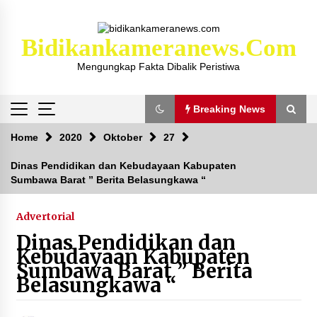
Skip
to
content
Bidikankameranews.com
Mengungkap Fakta Dibalik Peristiwa
Breaking News
Breaking News
Home
2020
Oktober
27
Dinas Pendidikan dan Kebudayaan Kabupaten
Sumbawa Barat ” Berita Belasungkawa “
Kejaksaan KSB Mulai Lidik Mafia Tanah Desa
Sekongkang Bawah
2 tahun ago
Advertorial
Dinas Pendidikan dan
Laporan Dugaan Pencabulan di Desa Sepayung
Kebudayaan Kabupaten
Kec. Plampang, Polres Sumbawa Pastikan
Sumbawa Barat ” Berita
Proses Penyelidikan Berjalan Maksimal
Belasungkawa “
4 minggu ago
Anggota Satlantas Polres Sumbawa, Briptu