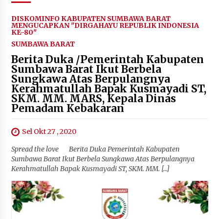
Terapkan “Polantas Menyapa”, Satlantas Polres
DISKOMINFO KABUPATEN SUMBAWA BARAT
Sumbawa Berupaya Wujudkan Pelayanan
MENGUCAPKAN "DIRGAHAYU REPUBLIK INDONESIA
Kepolisian yang Profesional
KE-80"
4 minggu ago
SUMBAWA BARAT
Berita Duka /Pemerintah Kabupaten
Capaian Program Pemerintah Kabupaten
Sumbawa Barat Ikut Berbela
Sumbawa Terus Dirasakan Masyarakat
Sungkawa Atas Berpulangnya
4 minggu ago
Kerahmatullah Bapak Kusmayadi ST,
SKM. MM. MARS, Kepala Dinas
Pemadam Kebakaran
Sel Okt 27 , 2020
Spread the love Berita Duka Pemerintah Kabupaten
Sumbawa Barat Ikut Berbela Sungkawa Atas Berpulangnya
Kerahmatullah Bapak Kusmayadi ST, SKM. MM. […]