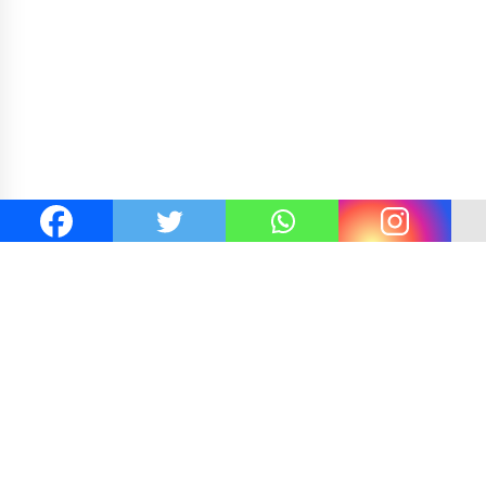
vi Gibran
Kejaksaan KSB Mulai Lidik Mafia Tanah Des
Alang