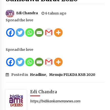
Juanda, Edukasi Masyarakat dalam Mengurus
Administrasi Kendaraan Berupa SIM
Edi Chandra
6 tahun ago
4 minggu ago
Spread the love
HUT ke-46 Dekranas di Makassar, di Hadapan
Ny. Selvi Gibran Ketua Dekranasda Sumbawa
Promosikan Tenun Kre Alang
4 minggu ago
Spread the love
Bupati H. Jarot : Demi Keberlanjutan Pelayanan,
Perumdam Batulanteh Akan Lakukan
Penyesuaian Tarif Air Minum
4 minggu ago
Posted in
Headline
,
Menuju PILKDA KSB 2020
Prestasi Nasional, Polwan Polres Sumbawa
Bripda Vanesa Aprilia Renyaan, Sabet Juara II
Taekwondo Kapolri Cup ke-7
Edi Chandra
1 bulan ago
https://bidikankameranews.com
Sekretaris Bapperida, Dwi Rahayu, ST,. MM,.
Pimpin Rakor Aksi Konvergensi Percepatan