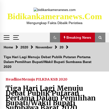
Skip
to
content
Bidikankameranews.com
Mengungkap Fakta Dibalik Peristiwa
Breaking News
Breaking News
Home
2020
November
20
Tiga Hari Lagi Menuju Debat Publik Putaran Pertama
Dalam Pemilihan Bupati/Wakil Bupati Sumbawa Barat
Kejaksaan KSB Mulai Lidik Mafia Tanah Desa
2020
Sekongkang Bawah
2 tahun ago
Headline
Menuju PILKDA KSB 2020
Laporan Dugaan Pencabulan di Desa Sepayung
Tiga Hari Lagi Menuju
Kec. Plampang, Polres Sumbawa Pastikan
Debat Publik Putaran
Proses Penyelidikan Berjalan Maksimal
Pertama Dalam Pemilihan
4 minggu ago
Bupati/Wakil Bupati
Sumbawa Barat 2020
Anggota Satlantas Polres Sumbawa, Briptu