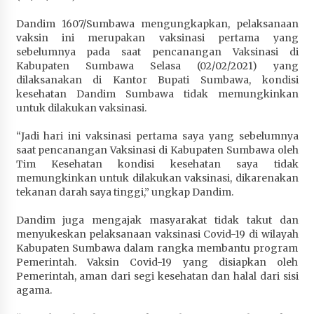
Penurunan Stunting di Sumbawa
Dandim 1607/Sumbawa mengungkapkan, pelaksanaan
4 minggu ago
vaksin ini merupakan vaksinasi pertama yang
sebelumnya pada saat pencanangan Vaksinasi di
Wabup Ansori Apresiasi Rekomendasi dan
Kabupaten Sumbawa Selasa (02/02/2021) yang
Pandangan Fraksi – Fraksi DPRD Sumbawa
dilaksanakan di Kantor Bupati Sumbawa, kondisi
4 minggu ago
kesehatan Dandim Sumbawa tidak memungkinkan
untuk dilakukan vaksinasi.
Bupati Sumbawa Lepas 487 Atlet dari Berbagai
Cabor yang Akan Berjuang pada PORPROV XII
“Jadi hari ini vaksinasi pertama saya yang sebelumnya
NTB 2026
saat pencanangan Vaksinasi di Kabupaten Sumbawa oleh
4 minggu ago
Tim Kesehatan kondisi kesehatan saya tidak
memungkinkan untuk dilakukan vaksinasi, dikarenakan
tekanan darah saya tinggi,” ungkap Dandim.
BAZNAS Kabupaten Sumbawa Salurkan Bantuan
Program 100 Mustahik Per Desa di Desa Teluk
Dandim juga mengajak masyarakat tidak takut dan
Santong
menyukeskan pelaksanaan vaksinasi Covid-19 di wilayah
4 minggu ago
Kabupaten Sumbawa dalam rangka membantu program
Pemerintah. Vaksin Covid-19 yang disiapkan oleh
Dosen UTS Siap Kembangkan Inovasi Lewat
Pemerintah, aman dari segi kesehatan dan halal dari sisi
Pelatihan PDPP 2026 Bali
agama.
4 minggu ago