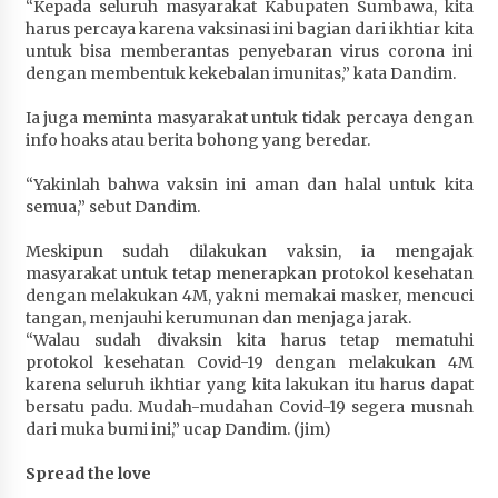
“Kepada seluruh masyarakat Kabupaten Sumbawa, kita
Terapkan “Polantas Menyapa”, Satlantas Polres
harus percaya karena vaksinasi ini bagian dari ikhtiar kita
Sumbawa Berupaya Wujudkan Pelayanan
untuk bisa memberantas penyebaran virus corona ini
Kepolisian yang Profesional
dengan membentuk kekebalan imunitas,” kata Dandim.
4 minggu ago
Ia juga meminta masyarakat untuk tidak percaya dengan
Capaian Program Pemerintah Kabupaten
info hoaks atau berita bohong yang beredar.
Sumbawa Terus Dirasakan Masyarakat
“Yakinlah bahwa vaksin ini aman dan halal untuk kita
4 minggu ago
semua,” sebut Dandim.
Meskipun sudah dilakukan vaksin, ia mengajak
masyarakat untuk tetap menerapkan protokol kesehatan
dengan melakukan 4M, yakni memakai masker, mencuci
tangan, menjauhi kerumunan dan menjaga jarak.
“Walau sudah divaksin kita harus tetap mematuhi
protokol kesehatan Covid-19 dengan melakukan 4M
karena seluruh ikhtiar yang kita lakukan itu harus dapat
bersatu padu. Mudah-mudahan Covid-19 segera musnah
dari muka bumi ini,” ucap Dandim. (jim)
Spread the love