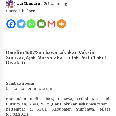
Edi Chandra
5 tahun ago
Juanda, Edukasi Masyarakat dalam Mengurus
Administrasi Kendaraan Berupa SIM
Spread the love
4 minggu ago
HUT ke-46 Dekranas di Makassar, di Hadapan
Ny. Selvi Gibran Ketua Dekranasda Sumbawa
Promosikan Tenun Kre Alang
4 minggu ago
Dandim 1607/Sumbawa Lakukan Vaksin
Bupati H. Jarot : Demi Keberlanjutan Pelayanan,
Sinovac, Ajak Masyarakat Tidak Perlu Takut
Perumdam Batulanteh Akan Lakukan
Divaksin
Penyesuaian Tarif Air Minum
4 minggu ago
Prestasi Nasional, Polwan Polres Sumbawa
Sumbawa besar,
Bripda Vanesa Aprilia Renyaan, Sabet Juara II
bidikankameranews.com –
Taekwondo Kapolri Cup ke-7
Komandan Kodim 1607/Sumbawa, Letkol Kav Rudi
4 minggu ago
Kurniawan, S.Sos, M.Tr (Han) lakukan vaksinasi tahap I
bertempat di RSUD Kabupaten Sumbawa, selasa
Sekretaris Bapperida, Dwi Rahayu, ST,. MM,.
(09/02/2021).
Pimpin Rakor Aksi Konvergensi Percepatan