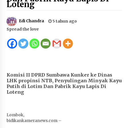
Loteng
Juanda, Edukasi Masyarakat dalam Mengurus
Administrasi Kendaraan Berupa SIM
4 minggu ago
Edi Chandra
5 tahun ago
Spread the love
HUT ke-46 Dekranas di Makassar, di Hadapan
Ny. Selvi Gibran Ketua Dekranasda Sumbawa
Promosikan Tenun Kre Alang
1 bulan ago
Bupati H. Jarot : Demi Keberlanjutan Pelayanan,
Perumdam Batulanteh Akan Lakukan
Penyesuaian Tarif Air Minum
Komisi II DPRD Sumbawa Kunker ke Dinas
1 bulan ago
LHK propinsi NTB, Penyulingan Minyak Kayu
Putih di Lotim Dan Pabrik Kayu Lapis Di
Prestasi Nasional, Polwan Polres Sumbawa
Loteng
Bripda Vanesa Aprilia Renyaan, Sabet Juara II
Taekwondo Kapolri Cup ke-7
1 bulan ago
Lombok,
bidikankameranews.com –
Sekretaris Bapperida, Dwi Rahayu, ST,. MM,.
Pimpin Rakor Aksi Konvergensi Percepatan