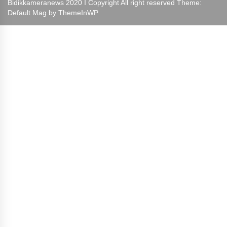
Bidikkameranews 2020 I Copyright All right reserved Theme:
Default Mag by
ThemeInWP