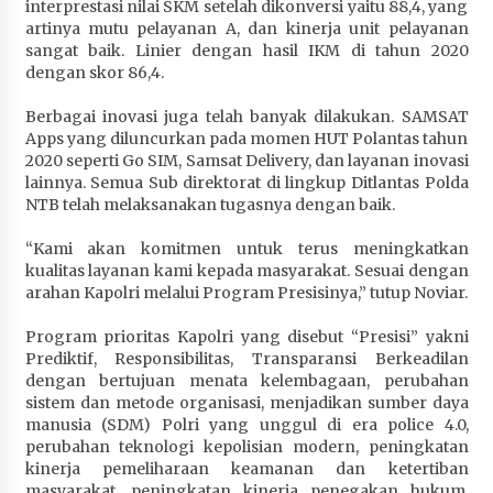
interprestasi nilai SKM setelah dikonversi yaitu 88,4, yang
Terapkan “Polantas Menyapa”, Satlantas Polres
artinya mutu pelayanan A, dan kinerja unit pelayanan
Sumbawa Berupaya Wujudkan Pelayanan
sangat baik. Linier dengan hasil IKM di tahun 2020
Kepolisian yang Profesional
dengan skor 86,4.
1 bulan ago
Berbagai inovasi juga telah banyak dilakukan. SAMSAT
Capaian Program Pemerintah Kabupaten
Apps yang diluncurkan pada momen HUT Polantas tahun
Sumbawa Terus Dirasakan Masyarakat
2020 seperti Go SIM, Samsat Delivery, dan layanan inovasi
lainnya. Semua Sub direktorat di lingkup Ditlantas Polda
1 bulan ago
NTB telah melaksanakan tugasnya dengan baik.
“Kami akan komitmen untuk terus meningkatkan
kualitas layanan kami kepada masyarakat. Sesuai dengan
arahan Kapolri melalui Program Presisinya,” tutup Noviar.
Program prioritas Kapolri yang disebut “Presisi” yakni
Prediktif, Responsibilitas, Transparansi Berkeadilan
dengan bertujuan menata kelembagaan, perubahan
sistem dan metode organisasi, menjadikan sumber daya
manusia (SDM) Polri yang unggul di era police 4.0,
perubahan teknologi kepolisian modern, peningkatan
kinerja pemeliharaan keamanan dan ketertiban
masyarakat, peningkatan kinerja penegakan hukum,