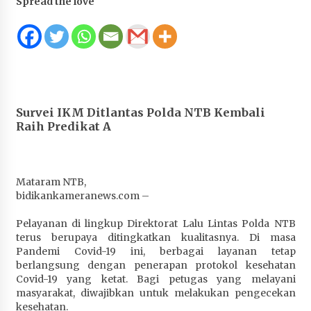
Spread the love
Juanda, Edukasi Masyarakat dalam Mengurus
Administrasi Kendaraan Berupa SIM
4 minggu ago
HUT ke-46 Dekranas di Makassar, di Hadapan
Ny. Selvi Gibran Ketua Dekranasda Sumbawa
Promosikan Tenun Kre Alang
Survei IKM Ditlantas Polda NTB Kembali
4 minggu ago
Raih Predikat A
Bupati H. Jarot : Demi Keberlanjutan Pelayanan,
Perumdam Batulanteh Akan Lakukan
Penyesuaian Tarif Air Minum
Mataram NTB,
4 minggu ago
bidikankameranews.com –
Prestasi Nasional, Polwan Polres Sumbawa
Pelayanan di lingkup Direktorat Lalu Lintas Polda NTB
Bripda Vanesa Aprilia Renyaan, Sabet Juara II
terus berupaya ditingkatkan kualitasnya. Di masa
Taekwondo Kapolri Cup ke-7
Pandemi Covid-19 ini, berbagai layanan tetap
berlangsung dengan penerapan protokol kesehatan
4 minggu ago
Covid-19 yang ketat. Bagi petugas yang melayani
masyarakat, diwajibkan untuk melakukan pengecekan
Sekretaris Bapperida, Dwi Rahayu, ST,. MM,.
kesehatan.
Pimpin Rakor Aksi Konvergensi Percepatan