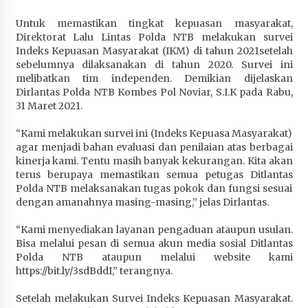
Penurunan Stunting di Sumbawa
Untuk memastikan tingkat kepuasan masyarakat,
4 minggu ago
Direktorat Lalu Lintas Polda NTB melakukan survei
Indeks Kepuasan Masyarakat (IKM) di tahun 2021setelah
Wabup Ansori Apresiasi Rekomendasi dan
sebelumnya dilaksanakan di tahun 2020. Survei ini
Pandangan Fraksi – Fraksi DPRD Sumbawa
melibatkan tim independen. Demikian dijelaskan
4 minggu ago
Dirlantas Polda NTB Kombes Pol Noviar, S.I.K pada Rabu,
31 Maret 2021.
Bupati Sumbawa Lepas 487 Atlet dari Berbagai
Cabor yang Akan Berjuang pada PORPROV XII
“Kami melakukan survei ini (Indeks Kepuasa Masyarakat)
NTB 2026
agar menjadi bahan evaluasi dan penilaian atas berbagai
4 minggu ago
kinerja kami. Tentu masih banyak kekurangan. Kita akan
terus berupaya memastikan semua petugas Ditlantas
Polda NTB melaksanakan tugas pokok dan fungsi sesuai
BAZNAS Kabupaten Sumbawa Salurkan Bantuan
dengan amanahnya masing-masing,” jelas Dirlantas.
Program 100 Mustahik Per Desa di Desa Teluk
Santong
“Kami menyediakan layanan pengaduan ataupun usulan.
4 minggu ago
Bisa melalui pesan di semua akun media sosial Ditlantas
Polda NTB ataupun melalui website kami
Dosen UTS Siap Kembangkan Inovasi Lewat
https://bit.ly/3sdBddI,” terangnya.
Pelatihan PDPP 2026 Bali
4 minggu ago
Setelah melakukan Survei Indeks Kepuasan Masyarakat.