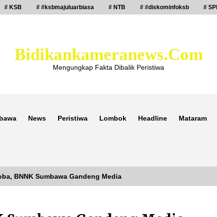
# KSB
# #ksbmajuluarbiasa
# NTB
# #diskominfoksb
# SP
Bidikankameranews.com
Mengungkap Fakta Dibalik Peristiwa
bawa
News
Peristiwa
Lombok
Headline
Mataram
koba, BNNK Sumbawa Gandeng Media
Laporan Dugaan Pencabulan di Desa
Sepayung Kec. Plampang, Polres