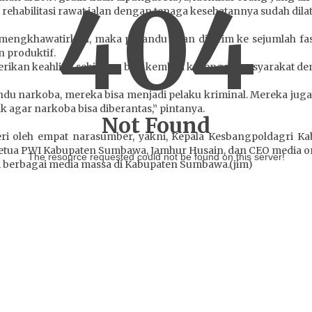
404
rehabilitasi rawat jalan dengan tenaga kesehatannya sudah dila
ngkhawatirkan, maka pecandu akan dikirim ke sejumlah fasili
 produktif.
berikan keahlian sehingga bisa kembali ke tengah masyarakat d
du narkoba, mereka bisa menjadi pelaku kriminal. Mereka jug
ak agar narkoba bisa diberantas,” pintanya.
Not Found
ri oleh empat narasumber, yakni, Kepala Kesbangpoldagri Ka
etua PWI Kabupaten Sumbawa, Jamhur Husain, dan CEO media on
The resource requested could not be found on this server!
ari berbagai media massa di Kabupaten Sumbawa.(jim)