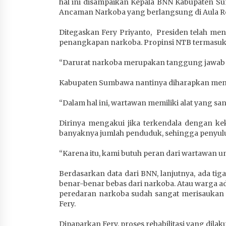
hal ini disampaikan Kepala BNN Kabupaten S
4 minggu ago
Ancaman Narkoba yang berlangsung di Aula Rest
Ditegaskan Fery Priyanto, Presiden telah me
penangkapan narkoba. Propinsi NTB termasuk
“Darurat narkoba merupakan tanggung jawab se
Kabupaten Sumbawa nantinya diharapkan menj
“Dalam hal ini, wartawan memiliki alat yang 
Dirinya mengakui jika terkendala dengan k
banyaknya jumlah penduduk, sehingga penyulu
“Karena itu, kami butuh peran dari wartawan
Berdasarkan data dari BNN, lanjutnya, ada t
benar-benar bebas dari narkoba. Atau warga ada
peredaran narkoba sudah sangat merisaukan s
Fery.
Dipaparkan Fery, proses rehabilitasi yang dilaku