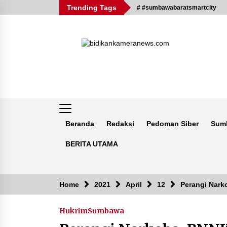
Skip
Trending Tags
# #sumbawabaratsmartcity
to
content
Beranda
Redaksi
Pedoman Siber
Sum
BERITA UTAMA
Breaking News
Home
2021
April
12
Perangi Nar
Hukrim
Sumbawa
Kejaksaan KSB Mulai Lidik Mafia
Tanah Desa Sekongkang Bawah