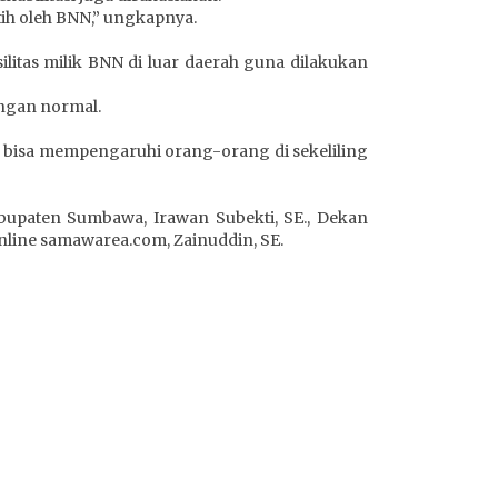
tih oleh BNN,” ungkapnya.
tas milik BNN di luar daerah guna dilakukan
engan normal.
a bisa mempengaruhi orang-orang di sekeliling
bupaten Sumbawa, Irawan Subekti, SE., Dekan
line samawarea.com, Zainuddin, SE.