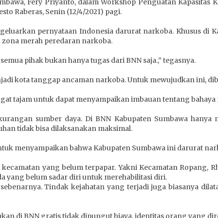
umbawa, Fery Priyanto, dalam Workshop Penguatan Kapasita
o Raberas, Senin (12/4/2021) pagi.
ngeluarkan pernyataan Indonesia darurat narkoba. Khusus di
 zona merah peredaran narkoba.
mua pihak bukan hanya tugas dari BNN saja.,” tegasnya.
adi kota tanggap ancaman narkoba. Untuk mewujudkan ini, dib
sangat tajam untuk dapat menyampaikan imbauan tentang bahaya 
ekurangan sumber daya. Di BNN Kabupaten Sumbawa hanya me
han tidak bisa dilaksanakan maksimal.
 untuk menyampaikan bahwa Kabupaten Sumbawa ini darurat nar
iga kecamatan yang belum terpapar. Yakni Kecamatan Ropang, R
 yang belum sadar diri untuk merehabilitasi diri.
ebenarnya. Tindak kejahatan yang terjadi juga biasanya dil
kan di BNN gratis tidak dipungut biaya, identitas orang yang dire