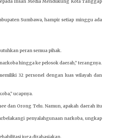
s Kepada Insan Media Mendukung Kota Tanggap
 Kabupaten Sumbawa, hampir setiap minggu ada
utuhkan peran semua pihak.
narkoba hingga ke pelosok daerah,” terangnya.
miliki 32 personel dengan luas wilayah dan
koba,” ucapnya.
hee dan Orong Telu. Namun, apakah daerah itu
atarbelakangi penyalahgunaan narkoba, ungkap
habilitasi juga dirahasiakan.