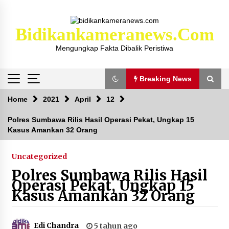
Skip
to
content
Bidikankameranews.com
Mengungkap Fakta Dibalik Peristiwa
Breaking News
Breaking News
Home
2021
April
12
Polres Sumbawa Rilis Hasil Operasi Pekat, Ungkap 15
Kasus Amankan 32 Orang
Kejaksaan KSB Mulai Lidik Mafia Tanah Desa
Sekongkang Bawah
2 tahun ago
Uncategorized
Polres Sumbawa Rilis Hasil
Laporan Dugaan Pencabulan di Desa Sepayung
Operasi Pekat, Ungkap 15
Kec. Plampang, Polres Sumbawa Pastikan
Kasus Amankan 32 Orang
Proses Penyelidikan Berjalan Maksimal
4 minggu ago
Edi Chandra
5 tahun ago
Anggota Satlantas Polres Sumbawa, Briptu