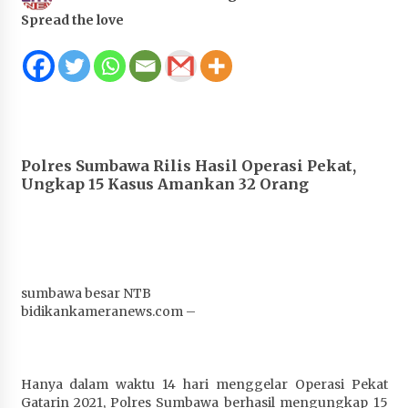
Juanda, Edukasi Masyarakat dalam Mengurus
Spread the love
Administrasi Kendaraan Berupa SIM
4 minggu ago
HUT ke-46 Dekranas di Makassar, di Hadapan
Ny. Selvi Gibran Ketua Dekranasda Sumbawa
Promosikan Tenun Kre Alang
4 minggu ago
Polres Sumbawa Rilis Hasil Operasi Pekat,
Ungkap 15 Kasus Amankan 32 Orang
Bupati H. Jarot : Demi Keberlanjutan Pelayanan,
Perumdam Batulanteh Akan Lakukan
Penyesuaian Tarif Air Minum
4 minggu ago
Prestasi Nasional, Polwan Polres Sumbawa
sumbawa besar NTB
Bripda Vanesa Aprilia Renyaan, Sabet Juara II
bidikankameranews.com –
Taekwondo Kapolri Cup ke-7
4 minggu ago
Hanya dalam waktu 14 hari menggelar Operasi Pekat
Sekretaris Bapperida, Dwi Rahayu, ST,. MM,.
Gatarin 2021, Polres Sumbawa berhasil mengungkap 15
Pimpin Rakor Aksi Konvergensi Percepatan