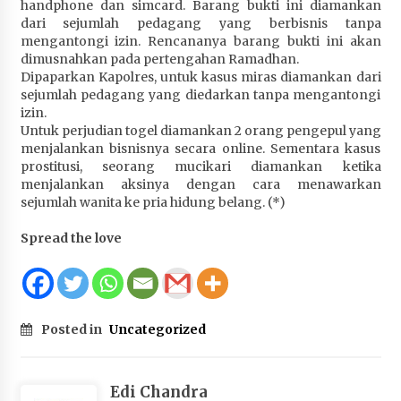
handphone dan simcard. Barang bukti ini diamankan
Terapkan “Polantas Menyapa”, Satlantas Polres
dari sejumlah pedagang yang berbisnis tanpa
Sumbawa Berupaya Wujudkan Pelayanan
mengantongi izin. Rencananya barang bukti ini akan
Kepolisian yang Profesional
dimusnahkan pada pertengahan Ramadhan.
4 minggu ago
Dipaparkan Kapolres, untuk kasus miras diamankan dari
sejumlah pedagang yang diedarkan tanpa mengantongi
Capaian Program Pemerintah Kabupaten
izin.
Sumbawa Terus Dirasakan Masyarakat
Untuk perjudian togel diamankan 2 orang pengepul yang
menjalankan bisnisnya secara online. Sementara kasus
1 bulan ago
prostitusi, seorang mucikari diamankan ketika
menjalankan aksinya dengan cara menawarkan
sejumlah wanita ke pria hidung belang. (*)
Spread the love
Posted in
Uncategorized
Edi Chandra