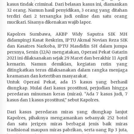
kasus tindak criminal. Dari belasan kasus ini, diamankan
Penurunan Stunting di Sumbawa
32 orang. Namun hasil penyidikan, 3 orang yang ditahan
4 minggu ago
terdiri dari 2 tersangka judi online dan satu orang
mucikari. Sisanya dikenakan wajib lapor.
Wabup Ansori Apresiasi Rekomendasi dan
Pandangan Fraksi – Fraksi DPRD Sumbawa
Kapolres Sumbawa, AKBP Widy Saputra SIK MH
4 minggu ago
didampingi Kasat Reskrim, IPTU Akmal Novian Reza SIK
dan Kasatres Narkoba, IPTU Masdidin SH dalam jumpa
Bupati Sumbawa Lepas 487 Atlet dari Berbagai
persnya, Senin (12/4) mengatakan, Operasi Pekat Gatarin
Cabor yang Akan Berjuang pada PORPROV XII
2021 ini dilaksanakan sejak 29 Maret dan berakhir 11 April
NTB 2026
kemarin. Namun demikian, kegiatan rutin yang
4 minggu ago
ditingkatkan terus dilaksanakan dalam rangka menjaga
keamanan dan ketertiban masyarakat.
Untuk Operasi Pekat, ada 15 kasus yang berhasil
BAZNAS Kabupaten Sumbawa Salurkan Bantuan
diungkap. Mulai dari kasus prostitusi, perjudian hingga
Program 100 Mustahik Per Desa di Desa Teluk
peredaran minuman keras (miras). “Ada 7 kasus judi, 7
Santong
kasus dan 1 kasus prostitusi,” sebut Kapolres.
4 minggu ago
Dari kasus peredaran miras yang diungkap lanjut
Dosen UTS Siap Kembangkan Inovasi Lewat
Kapolres, pihaknya mengamankan sebanyak 252 botol
Pelatihan PDPP 2026 Bali
dan satu jerigen miras berbagai jenis baik miras
4 minggu ago
tradisional maupun miras pabrikan, serta uang Rp 3 juta,