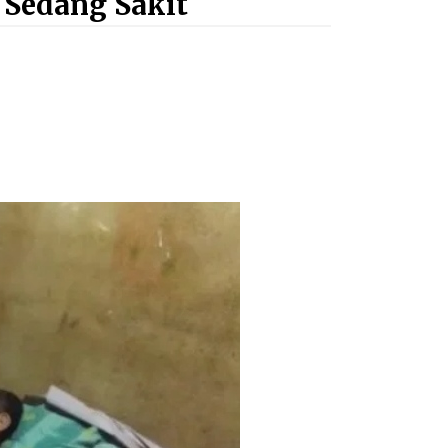
 Sedang Sakit
dalam Mengurus Administrasi
Kendaraan Berupa SIM
4 minggu ago
Prestasi Nasional, Polwan Polres
Sumbawa Bripda Vanesa Aprilia
Renyaan, Sabet Juara II Taekwondo
Kapolri Cup ke-7
4 minggu ago
Bupati Sumbawa Lepas 487 Atlet
dari Berbagai Cabor yang Akan
Berjuang pada PORPROV XII NTB
2026
4 minggu ago
Terapkan “Polantas Menyapa”,
Satlantas Polres Sumbawa Berupaya
Wujudkan Pelayanan Kepolisian
yang Profesional
4 minggu ago