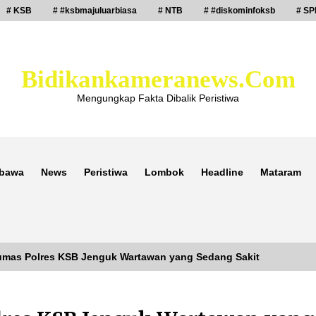
# KSB
# #ksbmajuluarbiasa
# NTB
# #diskominfoksb
# SP
Bidikankameranews.com
Mengungkap Fakta Dibalik Peristiwa
bawa
News
Peristiwa
Lombok
Headline
Mataram
mas Polres KSB Jenguk Wartawan yang Sedang Sakit
Laporan Dugaan Pencabulan di Desa
Sepayung Kec. Plampang, Polres