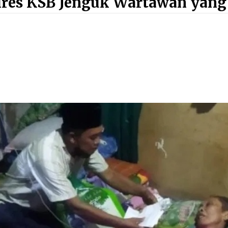
res KSB Jenguk Wartawan yang
Sumbawa Pastikan Proses
Penyelidikan Berjalan Maksimal
4 minggu ago
Bupati H. Jarot : Demi Keberlanjutan
Pelayanan, Perumdam Batulanteh
Akan Lakukan Penyesuaian Tarif Air
Minum
4 minggu ago
Wabup Ansori Apresiasi
Rekomendasi dan Pandangan
Fraksi – Fraksi DPRD Sumbawa
4 minggu ago
Dosen UTS Siap Kembangkan
Inovasi Lewat Pelatihan PDPP 2026
Bali
4 minggu ago