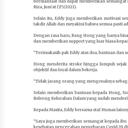
bermanfaat dan dapat memberikan semangat ke
Riza, Jum’at (7/5/2021).
Selain itu, Eddy juga memberikan motivasi se
takdir Allah dan meyakini bahwa semua pasti a
Dengan rasa haru, Bang Hong yang hanya bisa
dan memberikan support yang luar biasa kepa
“Terimakasih pak Eddy atas doa, bantuan dan s
Hong menderita stroke hingga lumpuh sejak b
objektif dan loyal dalam bekerja.
“Tidak jarang orang yang mengenalnya sebagai
Selain memberikan bantuan kepada Hong, Su
Beleong Kelurahan Dalam yang sudah menderita
Kepada Masita, Eddy bersama staf Humas lainn
“Saya juga memberikan semangat kepada ibu 
kesehatan pencegahan penyebaran Covid-19 di 