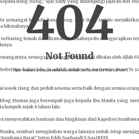
404
pada Bang Hong,” ujar Eddy yang didampingi jajaran staf Huma
rta semangat kepada Bang Hong agar tidak terlalu memikirkan
da hikmahnya.
 terbaring lemah dan dirawat di rumahnya itu mengucapkan ter
danya.
Not Found
emangatnya, semoga apa yang diberikan ini dibalas oleh Allah S
eberapa bulan lalu. Ia adalah salah satu wartawan Buser74 y
The resource requested could not be found on this server!
 sosok riang dan peduli sesama serta baik dengan semua orang
bbag Humas juga berempati juga kepada Ibu Masita yang men
 lumpuh sejak 6 tahun lalu.
ya menyerahkan bantuan dan bingkisan dari Kapolres Sumbawa 
Masita, sembari mengimbau warga lainnya untuk tetap menjaga
Sumbawa Barat,” tutup Eddy Soebandi S.Sos.(RED)