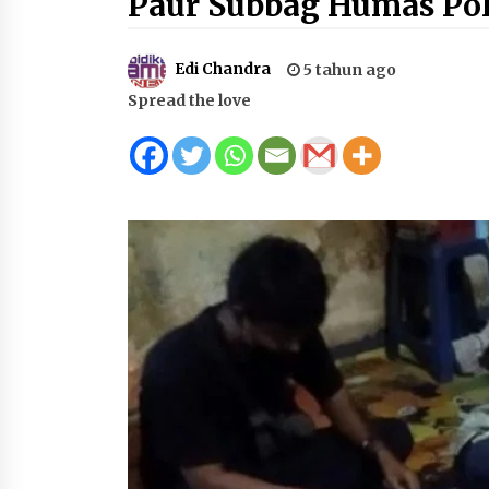
Paur Subbag Humas Pol
2 tahun ago
Edi Chandra
5 tahun ago
HUT ke-46 Dekranas di Makassar, di
Spread the love
Hadapan Ny. Selvi Gibran Ketua
Dekranasda Sumbawa Promosikan
Tenun Kre Alang
4 minggu ago
Sekretaris Bapperida, Dwi Rahayu,
ST,. MM,. Pimpin Rakor Aksi
Konvergensi Percepatan Penurunan
Stunting di Sumbawa
4 minggu ago
BAZNAS Kabupaten Sumbawa
Salurkan Bantuan Program 100
Mustahik Per Desa di Desa Teluk
Santong
4 minggu ago
Capaian Program Pemerintah
Kabupaten Sumbawa Terus
Dirasakan Masyarakat