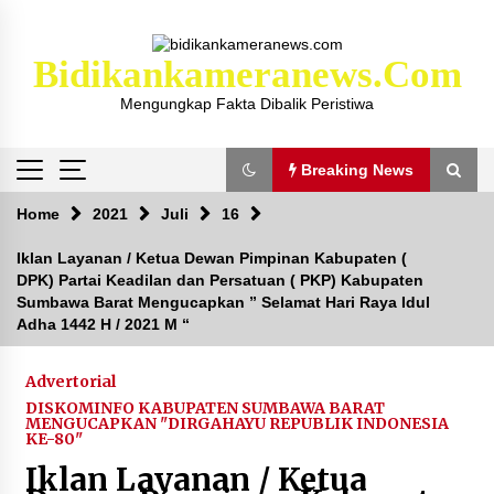
Skip
to
content
Bidikankameranews.com
Mengungkap Fakta Dibalik Peristiwa
Breaking News
Breaking News
Home
2021
Juli
16
Iklan Layanan / Ketua Dewan Pimpinan Kabupaten (
DPK) Partai Keadilan dan Persatuan ( PKP) Kabupaten
Kejaksaan KSB Mulai Lidik Mafia Tanah Desa
Sumbawa Barat Mengucapkan ” Selamat Hari Raya Idul
Sekongkang Bawah
Adha 1442 H / 2021 M “
2 tahun ago
Laporan Dugaan Pencabulan di Desa Sepayung
Advertorial
Kec. Plampang, Polres Sumbawa Pastikan
DISKOMINFO KABUPATEN SUMBAWA BARAT
Proses Penyelidikan Berjalan Maksimal
MENGUCAPKAN "DIRGAHAYU REPUBLIK INDONESIA
KE-80"
4 minggu ago
Iklan Layanan / Ketua
Anggota Satlantas Polres Sumbawa, Briptu