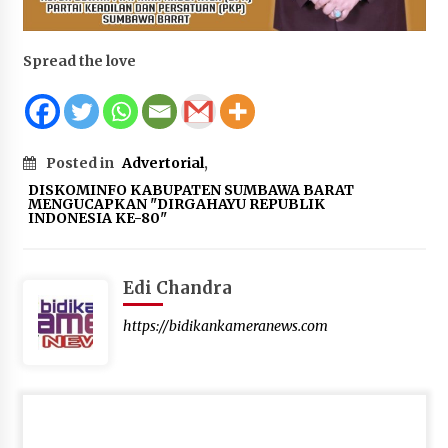
Terapkan “Polantas Menyapa”, Satlantas Polres
Sumbawa Berupaya Wujudkan Pelayanan
Kepolisian yang Profesional
Spread the love
1 bulan ago
Capaian Program Pemerintah Kabupaten
Sumbawa Terus Dirasakan Masyarakat
Posted in
Advertorial
,
1 bulan ago
DISKOMINFO KABUPATEN SUMBAWA BARAT
MENGUCAPKAN "DIRGAHAYU REPUBLIK
INDONESIA KE-80"
Edi Chandra
https://bidikankameranews.com