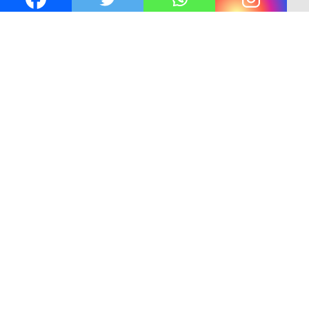
Gibran
Kejaksaan KSB Mulai Lidik Mafia Tanah Desa S
ng