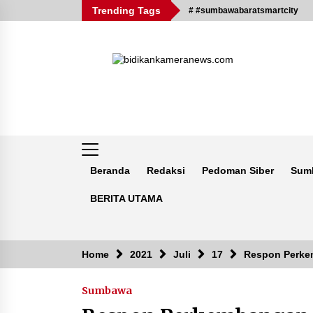
Skip
Trending Tags
# #sumbawabaratsmartcity
to
content
Beranda
Redaksi
Pedoman Siber
Sum
BERITA UTAMA
Breaking News
Home
2021
Juli
17
Respon Perke
Sumbawa
Kejaksaan KSB Mulai Lidik Mafia
Tanah Desa Sekongkang Bawah