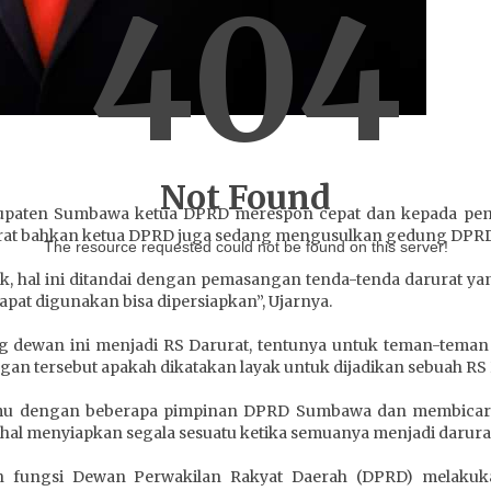
404
Not Found
bupaten Sumbawa ketua DPRD merespon cepat dan kepada pem
urat bahkan ketua DPRD juga sedang mengusulkan gedung DPRD m
The resource requested could not be found on this server!
uruk, hal ini ditandai dengan pemasangan tenda-tenda darurat ya
apat digunakan bisa dipersiapkan”, Ujarnya.
dewan ini menjadi RS Darurat, tentunya untuk teman-teman d
 tersebut apakah dikatakan layak untuk dijadikan sebuah RS D
temu dengan beberapa pimpinan DPRD Sumbawa dan membicarak
hal menyiapkan segala sesuatu ketika semuanya menjadi darura
an fungsi Dewan Perwakilan Rakyat Daerah (DPRD) melaku