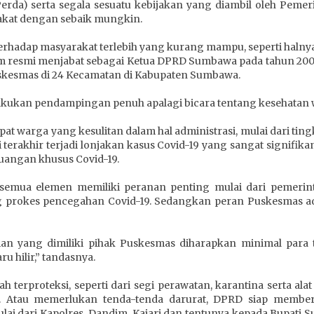
rda) serta segala sesuatu kebijakan yang diambil oleh Peme
kat dengan sebaik mungkin.
terhadap masyarakat terlebih yang kurang mampu, seperti haln
m resmi menjabat sebagai Ketua DPRD Sumbawa pada tahun 2007
uskesmas di 24 Kecamatan di Kabupaten Sumbawa.
lakukan pendampingan penuh apalagi bicara tentang kesehatan
apat warga yang kesulitan dalam hal administrasi, mulai dari t
i terakhir terjadi lonjakan kasus Covid-19 yang sangat signifi
ruangan khusus Covid-19.
i, semua elemen memiliki peranan penting mulai dari pemeri
g prokes pencegahan Covid-19. Sedangkan peran Puskesmas adal
ian yang dimiliki pihak Puskesmas diharapkan minimal para 
ru hilir,” tandasnya.
ah terproteksi, seperti dari segi perawatan, karantina serta a
. Atau memerlukan tenda-tenda darurat, DPRD siap memberi
lai dari Kapolres, Dandim, Kajari dan tentunya kepada Bupati