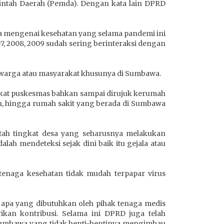
rintah Daerah (Pemda). Dengan kata lain DPRD
ya mengenai kesehatan yang selama pandemi ini
, 2008, 2009 sudah sering berinteraksi dengan
 warga atau masyarakat khusunya di Sumbawa.
ingkat puskesmas bahkan sampai dirujuk kerumah
kan, hingga rumah sakit yang berada di Sumbawa
ntah tingkat desa yang seharusnya melakukan
ah mendeteksi sejak dini baik itu gejala atau
tenaga kesehatan tidak mudah terpapar virus
lat apa yang dibutuhkan oleh pihak tenaga medis
kan kontribusi. Selama ini DPRD juga telah
 Sumbawa yang tidak henti-hentinya mengimbau