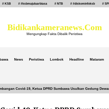
# KSB
# #ksbmajuluarbiasa
# NTB
# #diskominfoksb
# SP
Bidikankameranews.com
Mengungkap Fakta Dibalik Peristiwa
bawa
News
Peristiwa
Lombok
Headline
Mataram
mbangan Covid-19, Ketua DPRD Sumbawa Usulkan Gedung Dewan 
Laporan Dugaan Pencabulan di Desa
Sepayung Kec. Plampang, Polres