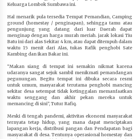
Keluarga Lombok Sumbawa ini.
Terapkan “Polantas Menyapa”, Satlantas Polres
Sumbawa Berupaya Wujudkan Pelayanan
Hal menarik pula tersedia Tempat Pemandian, Camping
Kepolisian yang Profesional
ground (homestay / penginapan), sehingga tamu atau
4 minggu ago
pengunjung yang datang dari luar Daerah dapat
menginap dengan harga murah meriah. jarak lokasi Tiu
Capaian Program Pemerintah Kabupaten
Batu ini dari alas Sekitar 4 km, atau dapat ditempuh dalam
Sumbawa Terus Dirasakan Masyarakat
waktu 15 menit dari Alas, tukas Rafik penghobi Sate
1 bulan ago
Kambing dan ikan Bakar ini.
“Makan siang di tempat ini semakin nikmat karena
udaranya sangat sejuk sambil menikmati pemandangan
pegunungan. Begitu tempat ini dibuka secara resmi
untuk umum, masyarakat terutama penghobi mancing
sekitar desa setempat tidak ketinggalan memanfaatkan
waktu senggang dan akhir pekan mereka untuk
memancing di sini”, Tutur Rafiq.
Meski di tengah pandemi, aktivitas ekonomi masyarakat
ternyata tetap hidup, yang mana dapat menciptakan
lapangan kerja, distribusi pangan dan Pendapatan bagi
masyarakat di desa. Tentunya operasional homestay dan