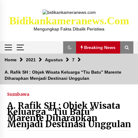
Skip
to
content
Bidikankameranews.com
Mengungkap Fakta Dibalik Peristiwa
Breaking News
Breaking News
Home
2021
Agustus
7
A. Rafik SH : Objek Wisata Keluarga “Tiu Batu” Marente
Diharapkan Menjadi Destinasi Unggulan
Kejaksaan KSB Mulai Lidik Mafia Tanah Desa
Sekongkang Bawah
2 tahun ago
Sumbawa
A. Rafik SH : Objek Wisata
Laporan Dugaan Pencabulan di Desa Sepayung
Keluarga “Tiu Batu”
Kec. Plampang, Polres Sumbawa Pastikan
Marente Diharapkan
Proses Penyelidikan Berjalan Maksimal
Menjadi Destinasi Unggulan
4 minggu ago
Anggota Satlantas Polres Sumbawa, Briptu