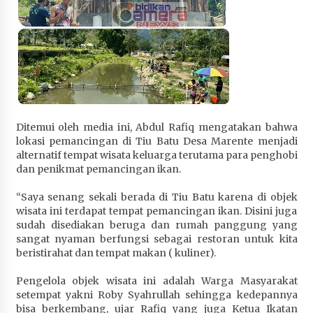
Penurunan Stunting di Sumbawa
4 minggu ago
Wabup Ansori Apresiasi Rekomendasi dan
Pandangan Fraksi – Fraksi DPRD Sumbawa
4 minggu ago
Bupati Sumbawa Lepas 487 Atlet dari Berbagai
Ditemui oleh media ini, Abdul Rafiq mengatakan bahwa
Cabor yang Akan Berjuang pada PORPROV XII
lokasi pemancingan di Tiu Batu Desa Marente menjadi
NTB 2026
alternatif tempat wisata keluarga terutama para penghobi
4 minggu ago
dan penikmat pemancingan ikan.
BAZNAS Kabupaten Sumbawa Salurkan Bantuan
“Saya senang sekali berada di Tiu Batu karena di objek
Program 100 Mustahik Per Desa di Desa Teluk
wisata ini terdapat tempat pemancingan ikan. Disini juga
Santong
sudah disediakan beruga dan rumah panggung yang
4 minggu ago
sangat nyaman berfungsi sebagai restoran untuk kita
beristirahat dan tempat makan ( kuliner).
Dosen UTS Siap Kembangkan Inovasi Lewat
Pelatihan PDPP 2026 Bali
Pengelola objek wisata ini adalah Warga Masyarakat
setempat yakni Roby Syahrullah sehingga kedepannya
4 minggu ago
bisa berkembang, ujar Rafiq yang juga Ketua Ikatan