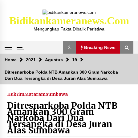
Skip
to
content
Bidikankameranews.com
Mengungkap Fakta Dibalik Peristiwa
Breaking News
Breaking News
Home
2021
Agustus
19
Ditresnarkoba Polda NTB Amankan 300 Gram Narkoba
Dari Dua Tersangka di Desa Juran Alas Sumbawa
Kejaksaan KSB Mulai Lidik Mafia Tanah Desa
Sekongkang Bawah
2 tahun ago
Hukrim
Mataram
Sumbawa
Ditresnarkoba Polda NTB
Laporan Dugaan Pencabulan di Desa Sepayung
Amankan 300 Gram
Kec. Plampang, Polres Sumbawa Pastikan
Narkoba Dari Dua
Proses Penyelidikan Berjalan Maksimal
Tersangka di Desa Juran
4 minggu ago
Alas Sumbawa
Anggota Satlantas Polres Sumbawa, Briptu