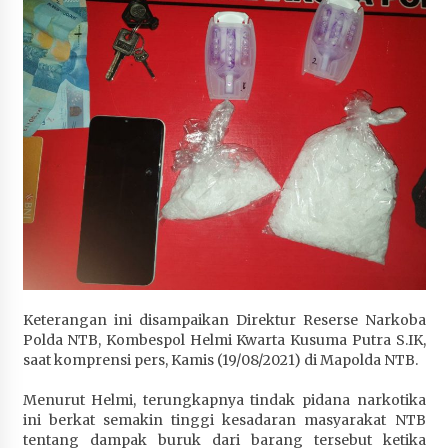
Terapkan “Polantas Menyapa”, Satlantas Polres
Sumbawa Berupaya Wujudkan Pelayanan
Kepolisian yang Profesional
1 bulan ago
Capaian Program Pemerintah Kabupaten
Sumbawa Terus Dirasakan Masyarakat
1 bulan ago
Keterangan ini disampaikan Direktur Reserse Narkoba
Polda NTB, Kombespol Helmi Kwarta Kusuma Putra S.IK,
saat komprensi pers, Kamis (19/08/2021) di Mapolda NTB.
Menurut Helmi, terungkapnya tindak pidana narkotika
ini berkat semakin tinggi kesadaran masyarakat NTB
tentang dampak buruk dari barang tersebut ketika