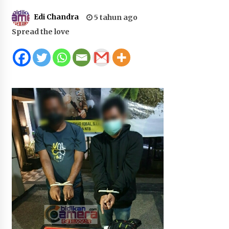
Juanda, Edukasi Masyarakat dalam Mengurus
Edi Chandra
5 tahun ago
Administrasi Kendaraan Berupa SIM
Spread the love
1 bulan ago
HUT ke-46 Dekranas di Makassar, di Hadapan
Ny. Selvi Gibran Ketua Dekranasda Sumbawa
Promosikan Tenun Kre Alang
1 bulan ago
Bupati H. Jarot : Demi Keberlanjutan Pelayanan,
Perumdam Batulanteh Akan Lakukan
Penyesuaian Tarif Air Minum
1 bulan ago
Prestasi Nasional, Polwan Polres Sumbawa
Bripda Vanesa Aprilia Renyaan, Sabet Juara II
Taekwondo Kapolri Cup ke-7
1 bulan ago
Sekretaris Bapperida, Dwi Rahayu, ST,. MM,.
Pimpin Rakor Aksi Konvergensi Percepatan