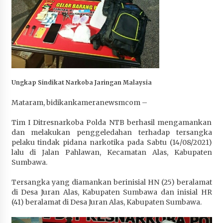
Penurunan Stunting di Sumbawa
1 bulan ago
Wabup Ansori Apresiasi Rekomendasi dan
Pandangan Fraksi – Fraksi DPRD Sumbawa
1 bulan ago
Ungkap Sindikat Narkoba Jaringan Malaysia
Bupati Sumbawa Lepas 487 Atlet dari Berbagai
Cabor yang Akan Berjuang pada PORPROV XII
Mataram, bidikankameranewsmcom –
NTB 2026
1 bulan ago
Tim I Ditresnarkoba Polda NTB berhasil mengamankan
dan melakukan penggeledahan terhadap tersangka
BAZNAS Kabupaten Sumbawa Salurkan Bantuan
pelaku tindak pidana narkotika pada Sabtu (14/08/2021)
Program 100 Mustahik Per Desa di Desa Teluk
lalu di Jalan Pahlawan, Kecamatan Alas, Kabupaten
Santong
Sumbawa.
1 bulan ago
Tersangka yang diamankan berinisial HN (25) beralamat
Dosen UTS Siap Kembangkan Inovasi Lewat
di Desa Juran Alas, Kabupaten Sumbawa dan inisial HR
Pelatihan PDPP 2026 Bali
(41) beralamat di Desa Juran Alas, Kabupaten Sumbawa.
1 bulan ago