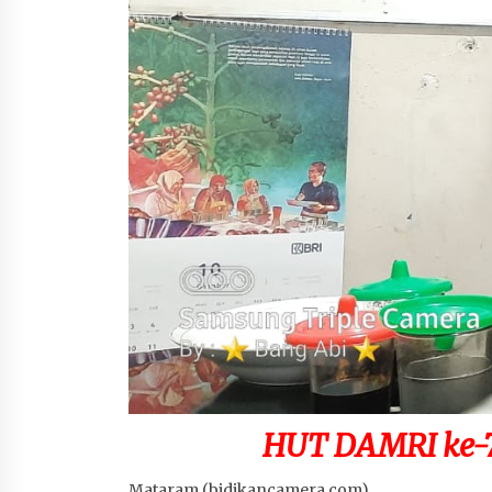
4 minggu ago
HUT DAMRI ke-7
Mataram (bidikancamera.com)