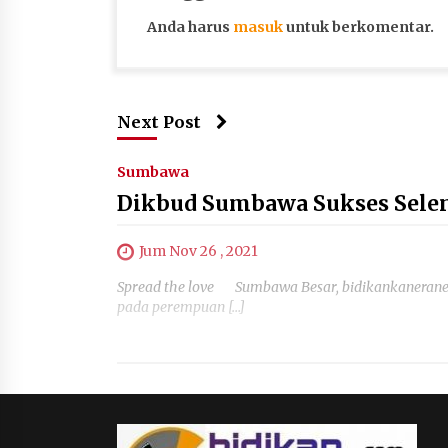
Anda harus
masuk
untuk berkomentar.
Next Post
Sumbawa
Dikbud Sumbawa Sukses Sele
Jum Nov 26 , 2021
Spread the love Sumbawa Besar, bidikankanerane
pada perempuan […]