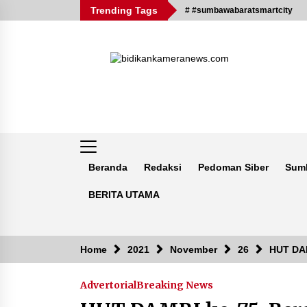
Skip
Trending Tags
# #sumbawabaratsmartcity
to
content
Beranda
Redaksi
Pedoman Siber
Sum
BERITA UTAMA
Breaking News
Home
2021
November
26
HUT DAM
Advertorial
Breaking News
Kejaksaan KSB Mulai Lidik Mafia
Tanah Desa Sekongkang Bawah