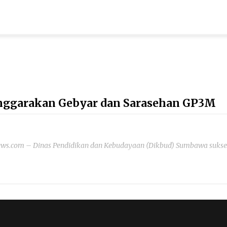
nggarakan Gebyar dan Sarasehan GP3M
ws.com – Dinas Pendidikan dan Kebudayaan (Dikbud) Sumbawa sukse