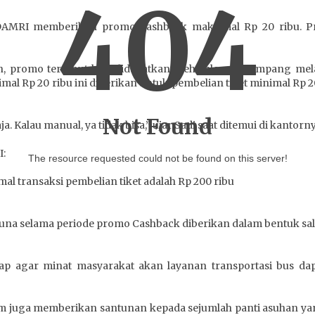
404
 DAMRI memberikan promo cashback maksimal Rp 20 ribu. P
 promo tersebut bisa didapatkan oleh calon penumpang mel
 Rp 20 ribu ini diberikan untuk pembelian tiket minimal Rp 20
Not Found
Kalau manual, ya tidak bisa,” ujar Sadi saat ditemui di kantornya
I:
The resource requested could not be found on this server!
mal transaksi pembelian tiket adalah Rp 200 ribu
una selama periode promo Cashback diberikan dalam bentuk sa
ap agar minat masyarakat akan layanan transportasi bus d
 juga memberikan santunan kepada sejumlah panti asuhan yan