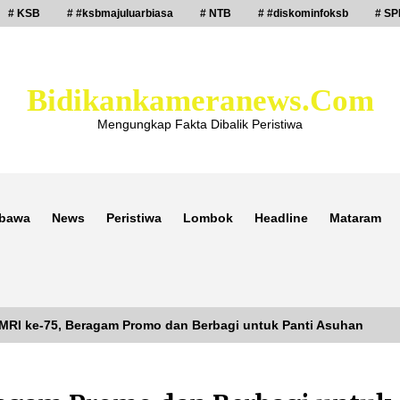
# KSB
# #ksbmajuluarbiasa
# NTB
# #diskominfoksb
# SP
Bidikankameranews.com
Mengungkap Fakta Dibalik Peristiwa
bawa
News
Peristiwa
Lombok
Headline
Mataram
RI ke-75, Beragam Promo dan Berbagi untuk Panti Asuhan
Laporan Dugaan Pencabulan di Desa
Sepayung Kec. Plampang, Polres