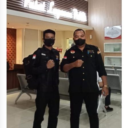
Penurunan Stunting di Sumbawa
1 bulan ago
Wabup Ansori Apresiasi Rekomendasi dan
Pandangan Fraksi – Fraksi DPRD Sumbawa
1 bulan ago
Bupati Sumbawa Lepas 487 Atlet dari Berbagai
Cabor yang Akan Berjuang pada PORPROV XII
NTB 2026
1 bulan ago
BAZNAS Kabupaten Sumbawa Salurkan Bantuan
Program 100 Mustahik Per Desa di Desa Teluk
Santong
1 bulan ago
Dosen UTS Siap Kembangkan Inovasi Lewat
Pelatihan PDPP 2026 Bali
1 bulan ago