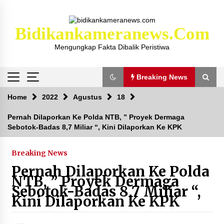
Skip
to
content
Bidikankameranews.com
Mengungkap Fakta Dibalik Peristiwa
Breaking News
Breaking News
Home
2022
Agustus
18
Pernah Dilaporkan Ke Polda NTB, ” Proyek Dermaga
Sebotok-Badas 8,7 Miliar “, Kini Dilaporkan Ke KPK
Kejaksaan KSB Mulai Lidik Mafia Tanah Desa
Sekongkang Bawah
2 tahun ago
Breaking News
Pernah Dilaporkan Ke Polda
Laporan Dugaan Pencabulan di Desa Sepayung
NTB, ” Proyek Dermaga
Kec. Plampang, Polres Sumbawa Pastikan
Sebotok-Badas 8,7 Miliar “,
Proses Penyelidikan Berjalan Maksimal
Kini Dilaporkan Ke KPK
4 minggu ago
Anggota Satlantas Polres Sumbawa, Briptu