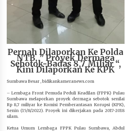
Terapkan “Polantas Menyapa”, Satlantas Polres
Sumbawa Berupaya Wujudkan Pelayanan
Kepolisian yang Profesional
1 bulan ago
Capaian Program Pemerintah Kabupaten
Sumbawa Terus Dirasakan Masyarakat
1 bulan ago
Pernah Dilaporkan Ke Polda
NTB, ” Proyek Dermaga
Sebotok-Badas 8,7 Miliar “,
Kini Dilaporkan Ke KPK
Sumbawa Besar , bidikankameranews.com
– Lembaga Front Pemuda Peduli Keadilan (FPPK) Pulau
Sumbawa melaporkan proyek dermaga sebotok senilai
Rp 8,7 miliyar ke Komisi Pemberantasan Korupsi (KPK),
Senin (15/8/2022). Proyek ini dikerjakan pada 2017-2018
silam.
Ketua Umum Lembaga FPPK Pulau Sumbawa, Abdul