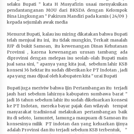
selaku Bupati ” kata H Musyafirin usaai menyaksikan
Penurunan Stunting di Sumbawa
pendantanganan MOU dari BKSDA dengan Kelompok
4 minggu ago
Bina Lingkungan ” Pakirum Mandiri pada kamis ( 24/09 )
kepada sejumlah awak media
Wabup Ansori Apresiasi Rekomendasi dan
Pandangan Fraksi – Fraksi DPRD Sumbawa
Menurut Bupati, kalau isu miring dikatakan bahwa Bupati
4 minggu ago
telah menjual itu ini, itu tidak mungkin, Terkait masalah
IUP di bukit Samoan, itu kewenangan Dinas Kehutanan
Bupati Sumbawa Lepas 487 Atlet dari Berbagai
Provinsi , karena kewenangan urusan tambang ada
Cabor yang Akan Berjuang pada PORPROV XII
diprovinsi dengan melepas isu seolah-olah Bupati main
NTB 2026
jual sana sini, ” apanya yang kita jual, sebelum lahir KSB
1 bulan ago
konsesi 36 hektar itu sudah diberikan ke PT Indotan , jadi
apa yang mau dijual oleh kabupaten kita ” urai Bupati
BAZNAS Kabupaten Sumbawa Salurkan Bantuan
Bupati juga meriviw bahwa Ijin Pertambangan itu terjadi
Program 100 Mustahik Per Desa di Desa Teluk
jauh hari sebelum lahirnya kabupaten sumbawa barat ”
Santong
jadi 16 tahun sebelum lahir itu sudah dikeluarkan konsesi
1 bulan ago
ke PT Indotan, mereka bayar pajak dan wilayah tempat
masyarakat tradisional melakukan pertambangan baik
Dosen UTS Siap Kembangkan Inovasi Lewat
itu di seloto, lamuntet, lamunga maupuam di Samoan itu
Pelatihan PDPP 2026 Bali
konsesinya milik PT indotan dan yang keluarkan ijinya
1 bulan ago
adalah Provinsi dan itu terjadi sebelum KSB terbentuk, ”