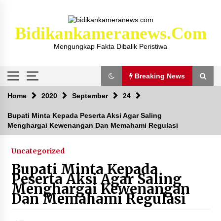
Skip
to
content
Bidikankameranews.com
Mengungkap Fakta Dibalik Peristiwa
Breaking News
Breaking News
Home
2020
September
24
Bupati Minta Kepada Peserta Aksi Agar Saling
Menghargai Kewenangan Dan Memahami Regulasi
Kejaksaan KSB Mulai Lidik Mafia Tanah Desa
Sekongkang Bawah
2 tahun ago
Uncategorized
Bupati Minta Kepada
Laporan Dugaan Pencabulan di Desa Sepayung
Peserta Aksi Agar Saling
Kec. Plampang, Polres Sumbawa Pastikan
Menghargai Kewenangan
Proses Penyelidikan Berjalan Maksimal
Dan Memahami Regulasi
4 minggu ago
Anggota Satlantas Polres Sumbawa, Briptu