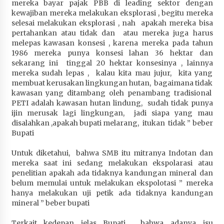
mereka bayar pajak PBB di leading sektor dengan
Terapkan “Polantas Menyapa”, Satlantas Polres
kewajiban mereka melakukan eksplorasi , begitu mereka
Sumbawa Berupaya Wujudkan Pelayanan
selesai melakukan eksplorasi , nah apakah mereka bisa
Kepolisian yang Profesional
pertahankan atau tidak dan atau mereka juga harus
1 bulan ago
melepas kawasan konsesi , karena mereka pada tahun
1986 mereka punya konsesi lahan 36 hektar dan
Capaian Program Pemerintah Kabupaten
sekarang ini tinggal 20 hektar konsesinya , lainnya
Sumbawa Terus Dirasakan Masyarakat
mereka sudah lepas , kalau kita mau jujur, kita yang
membuat kerusakan lingkungan hutan, bagaimana tidak
1 bulan ago
kawasan yang ditambang oleh penambang tradisional
PETI adalah kawasan hutan lindung, sudah tidak punya
ijin merusak lagi lingkungan, jadi siapa yang mau
disalahkan ,apakah bupati melarang, itukan tidak ” beber
Bupati
Untuk diketahui, bahwa SMB itu mitranya Indotan dan
mereka saat ini sedang melakukan ekspolarasi atau
penelitian apakah ada tidaknya kandungan mineral dan
belum memulai untuk melakukan ekspolotasi ” mereka
hanya melakukan uji petik ada tidaknya kandungan
mineral ” beber bupati
Terkait kedepan jelas Bupati, bahwa adanya isu