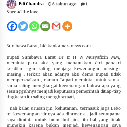
Edi Chandra
6 tahun ago
1
Juanda, Edukasi Masyarakat dalam Mengurus
Administrasi Kendaraan Berupa SIM
Spread the love
4 minggu ago
HUT ke-46 Dekranas di Makassar, di Hadapan
Ny. Selvi Gibran Ketua Dekranasda Sumbawa
Promosikan Tenun Kre Alang
Sumbawa Barat, bidikankameranews.com
4 minggu ago
Bupati Sumbawa Barat Dr Ir H W Musyafirin MM,
Bupati H. Jarot : Demi Keberlanjutan Pelayanan,
meminta para aksi yang menamakan diri pencari
Perumdam Batulanteh Akan Lakukan
keadilan agar saling menjaga kewenangan masing-
Penyesuaian Tarif Air Minum
masing , terkait akan adanya aksi demo Bupati tidak
4 minggu ago
mempersoalkan , namun Bupati meminta untuk sama-
sama saling menghargai kewenangan bahwa apa yang
Prestasi Nasional, Polwan Polres Sumbawa
sesungguhnya menjadi keputusan pemerintah ditiap-tiap
Bripda Vanesa Aprilia Renyaan, Sabet Juara II
tingkatan itu saling menghormati,
Taekwondo Kapolri Cup ke-7
” nah kalau urusan ijin kehutanan, termasuk juga Lebo
4 minggu ago
ini kewenangan ijinnya ada diprovinsi , jadi seumpama
saya diminta untuk mencabut ijin, itu hal yang tidak
Sekretaris Bapperida, Dwi Rahayu, ST,. MM,.
mungkin karena bukan menjadi kewenangan saya
Pimpin Rakor Aksi Konvergensi Percepatan