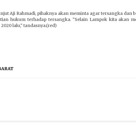
anjut Aji Rahmadi, pihaknya akan meminta agar tersangka dan 
astian hukum terhadap tersangka. “Selain Lampok kita aka
2020 lalu,” tandasnya.(red)
BARAT