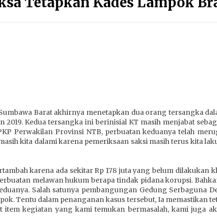
aksa Tetapkan Kades Lampok Br
Sumbawa Pastikan Proses
Penyelidikan Berjalan Maksimal
4 minggu ago
Bupati H. Jarot : Demi Keberlanjutan
Pelayanan, Perumdam Batulanteh
Akan Lakukan Penyesuaian Tarif Air
Minum
4 minggu ago
Wabup Ansori Apresiasi
Rekomendasi dan Pandangan
Fraksi – Fraksi DPRD Sumbawa
 Sumbawa Barat akhirnya menetapkan dua orang tersangka da
2019. Kedua tersangka ini berinisial KT masih menjabat sebag
4 minggu ago
 BPKP Perwakilan Provinsi NTB, perbuatan keduanya telah meru
sih kita dalami karena pemeriksaan saksi masih terus kita laku
Dosen UTS Siap Kembangkan
Inovasi Lewat Pelatihan PDPP 2026
Bali
ambah karena ada sekitar Rp 178 juta yang belum dilakukan klar
4 minggu ago
erbuatan melawan hukum berapa tindak pidana korupsi. Bahka
keduanya. Salah satunya pembangungan Gedung Serbaguna D
k. Tentu dalam penanganan kasus tersebut, Ia memastikan tetap
at item kegiatan yang kami temukan bermasalah, kami juga