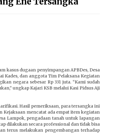
ang Ene Tersangka
dalam Mengurus Administrasi
Kendaraan Berupa SIM
4 minggu ago
Prestasi Nasional, Polwan Polres
Sumbawa Bripda Vanesa Aprilia
Renyaan, Sabet Juara II Taekwondo
Kapolri Cup ke-7
4 minggu ago
Bupati Sumbawa Lepas 487 Atlet
dari Berbagai Cabor yang Akan
Berjuang pada PORPROV XII NTB
lam kasus dugaan penyimpangan APBDes, Desa
2026
ai Kades, dan anggota Tim Pelaksana Kegiatan
4 minggu ago
gikan negara sebesar Rp 331 juta. “Kami sudah
kan,” ungkap Kajari KSB melalui Kasi Pidsus Aji
Terapkan “Polantas Menyapa”,
Satlantas Polres Sumbawa Berupaya
Wujudkan Pelayanan Kepolisian
ifikasi. Hasil pemeriksaan, para tersangka ini
yang Profesional
4 minggu ago
n Kejaksaan mencatat ada empat item kegiatan
esa Lampok, pengadaan tanah untuk lapangan
 dilakukan secara professional dan tidak bisa
 akan terus melakukan pengembangan terhadap