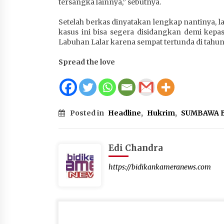
tersangka lainnya,” sebutnya.
4 minggu ago
Setelah berkas dinyatakan lengkap nantinya, l
kasus ini bisa segera disidangkan demi kep
Labuhan Lalar karena sempat tertunda di tahun 
Spread the love
Posted in
Headline
,
Hukrim
,
SUMBAWA 
Edi Chandra
https://bidikankameranews.com