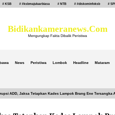
# KSB
# #ksbmajuluarbiasa
# NTB
# #diskominfoksb
# SP
Bidikankameranews.com
Mengungkap Fakta Dibalik Peristiwa
bawa
News
Peristiwa
Lombok
Headline
Mataram
rupsi ADD, Jaksa Tetapkan Kades Lampok Brang Ene Tersangka
Laporan Dugaan Pencabulan di Desa
Sepayung Kec. Plampang, Polres