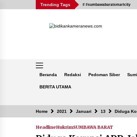
Skip
Trending Tags
# #sumbawabaratsmartcity
to
content
Beranda
Redaksi
Pedoman Siber
Sum
BERITA UTAMA
Breaking News
Home
2021
Januari
13
Diduga Ko
Headline
Hukrim
SUMBAWA BARAT
Kejaksaan KSB Mulai Lidik Mafia
Tanah Desa Sekongkang Bawah