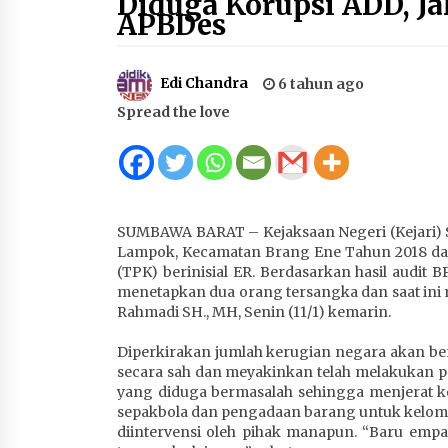
Diduga Korupsi ADD, J
APBDes
2 tahun ago
Edi Chandra
6 tahun ago
HUT ke-46 Dekranas di Makassar, di
Hadapan Ny. Selvi Gibran Ketua
Spread the love
Dekranasda Sumbawa Promosikan
Tenun Kre Alang
4 minggu ago
Sekretaris Bapperida, Dwi Rahayu,
ST,. MM,. Pimpin Rakor Aksi
Konvergensi Percepatan Penurunan
SUMBAWA BARAT – Kejaksaan Negeri (Kejari)
Stunting di Sumbawa
Lampok, Kecamatan Brang Ene Tahun 2018 dan 
4 minggu ago
(TPK) berinisial ER. Berdasarkan hasil audit
menetapkan dua orang tersangka dan saat ini ma
BAZNAS Kabupaten Sumbawa
Rahmadi SH., MH, Senin (11/1) kemarin.
Salurkan Bantuan Program 100
Mustahik Per Desa di Desa Teluk
Diperkirakan jumlah kerugian negara akan bert
Santong
4 minggu ago
secara sah dan meyakinkan telah melakukan p
yang diduga bermasalah sehingga menjerat 
Capaian Program Pemerintah
sepakbola dan pengadaan barang untuk kelompo
Kabupaten Sumbawa Terus
diintervensi oleh pihak manapun. “Baru emp
Dirasakan Masyarakat