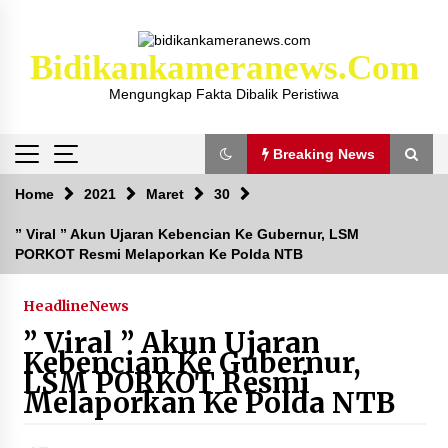
Skip
to
content
Bidikankameranews.com
Mengungkap Fakta Dibalik Peristiwa
Breaking News
Breaking News
Home
2021
Maret
30
” Viral ” Akun Ujaran Kebencian Ke Gubernur, LSM
PORKOT Resmi Melaporkan Ke Polda NTB
Kejaksaan KSB Mulai Lidik Mafia Tanah Desa
Sekongkang Bawah
2 tahun ago
Headline
News
” Viral ” Akun Ujaran
Laporan Dugaan Pencabulan di Desa Sepayung
Kebencian Ke Gubernur,
Kec. Plampang, Polres Sumbawa Pastikan
LSM PORKOT Resmi
Proses Penyelidikan Berjalan Maksimal
Melaporkan Ke Polda NTB
4 minggu ago
Anggota Satlantas Polres Sumbawa, Briptu