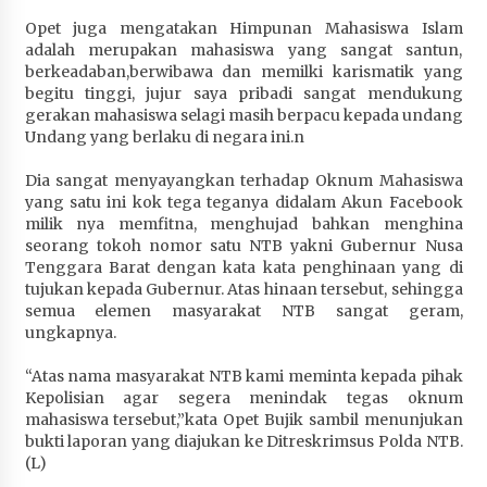
Terapkan “Polantas Menyapa”, Satlantas Polres
Opet juga mengatakan Himpunan Mahasiswa Islam
Sumbawa Berupaya Wujudkan Pelayanan
adalah merupakan mahasiswa yang sangat santun,
Kepolisian yang Profesional
berkeadaban,berwibawa dan memilki karismatik yang
4 minggu ago
begitu tinggi, jujur saya pribadi sangat mendukung
gerakan mahasiswa selagi masih berpacu kepada undang
Capaian Program Pemerintah Kabupaten
Undang yang berlaku di negara ini.n
Sumbawa Terus Dirasakan Masyarakat
Dia sangat menyayangkan terhadap Oknum Mahasiswa
4 minggu ago
yang satu ini kok tega teganya didalam Akun Facebook
milik nya memfitna, menghujad bahkan menghina
seorang tokoh nomor satu NTB yakni Gubernur Nusa
Tenggara Barat dengan kata kata penghinaan yang di
tujukan kepada Gubernur. Atas hinaan tersebut, sehingga
semua elemen masyarakat NTB sangat geram,
ungkapnya.
“Atas nama masyarakat NTB kami meminta kepada pihak
Kepolisian agar segera menindak tegas oknum
mahasiswa tersebut,”kata Opet Bujik sambil menunjukan
bukti laporan yang diajukan ke Ditreskrimsus Polda NTB.
(L)