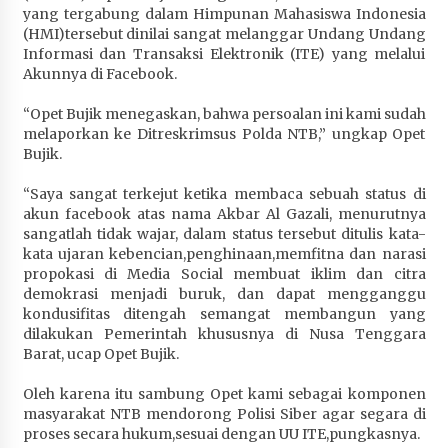
yang tergabung dalam Himpunan Mahasiswa Indonesia
Penurunan Stunting di Sumbawa
(HMI)tersebut dinilai sangat melanggar Undang Undang
4 minggu ago
Informasi dan Transaksi Elektronik (ITE) yang melalui
Akunnya di Facebook.
Wabup Ansori Apresiasi Rekomendasi dan
Pandangan Fraksi – Fraksi DPRD Sumbawa
“Opet Bujik menegaskan, bahwa persoalan ini kami sudah
4 minggu ago
melaporkan ke Ditreskrimsus Polda NTB,” ungkap Opet
Bujik.
Bupati Sumbawa Lepas 487 Atlet dari Berbagai
Cabor yang Akan Berjuang pada PORPROV XII
“Saya sangat terkejut ketika membaca sebuah status di
NTB 2026
akun facebook atas nama Akbar Al Gazali, menurutnya
4 minggu ago
sangatlah tidak wajar, dalam status tersebut ditulis kata-
kata ujaran kebencian,penghinaan,memfitna dan narasi
propokasi di Media Social membuat iklim dan citra
BAZNAS Kabupaten Sumbawa Salurkan Bantuan
demokrasi menjadi buruk, dan dapat mengganggu
Program 100 Mustahik Per Desa di Desa Teluk
kondusifitas ditengah semangat membangun yang
Santong
dilakukan Pemerintah khususnya di Nusa Tenggara
4 minggu ago
Barat, ucap Opet Bujik.
Dosen UTS Siap Kembangkan Inovasi Lewat
Oleh karena itu sambung Opet kami sebagai komponen
Pelatihan PDPP 2026 Bali
masyarakat NTB mendorong Polisi Siber agar segara di
4 minggu ago
proses secara hukum,sesuai dengan UU ITE,pungkasnya.