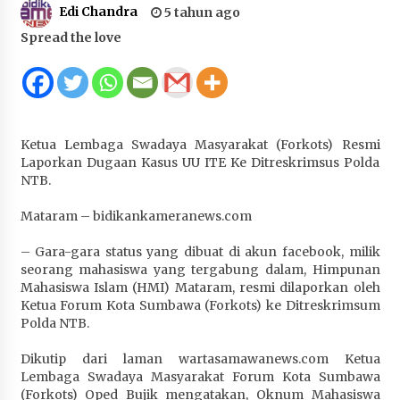
Edi Chandra
5 tahun ago
Juanda, Edukasi Masyarakat dalam Mengurus
Administrasi Kendaraan Berupa SIM
Spread the love
4 minggu ago
HUT ke-46 Dekranas di Makassar, di Hadapan
Ny. Selvi Gibran Ketua Dekranasda Sumbawa
Promosikan Tenun Kre Alang
Ketua Lembaga Swadaya Masyarakat (Forkots) Resmi
4 minggu ago
Laporkan Dugaan Kasus UU ITE Ke Ditreskrimsus Polda
NTB.
Bupati H. Jarot : Demi Keberlanjutan Pelayanan,
Perumdam Batulanteh Akan Lakukan
Mataram – bidikankameranews.com
Penyesuaian Tarif Air Minum
4 minggu ago
– Gara-gara status yang dibuat di akun facebook, milik
seorang mahasiswa yang tergabung dalam, Himpunan
Prestasi Nasional, Polwan Polres Sumbawa
Mahasiswa Islam (HMI) Mataram, resmi dilaporkan oleh
Bripda Vanesa Aprilia Renyaan, Sabet Juara II
Ketua Forum Kota Sumbawa (Forkots) ke Ditreskrimsum
Taekwondo Kapolri Cup ke-7
Polda NTB.
4 minggu ago
Dikutip dari laman wartasamawanews.com Ketua
Lembaga Swadaya Masyarakat Forum Kota Sumbawa
Sekretaris Bapperida, Dwi Rahayu, ST,. MM,.
(Forkots) Oped Bujik mengatakan, Oknum Mahasiswa
Pimpin Rakor Aksi Konvergensi Percepatan