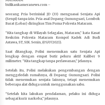
Penurunan Stunting di Sumbawa
bidikankameranews.com –
4 minggu ago
seorang Pria berinisial JD (33) menguasai Senjata Api
(Senpi) tanpa izin. Pria asal Dopang Gunungsari, Lombok
Wabup Ansori Apresiasi Rekomendasi dan
Barat (Lobar) diringkus Tim Puma Polresta Mataram.
Pandangan Fraksi – Fraksi DPRD Sumbawa
4 minggu ago
“Kita tangkap di Wilayah Selagalas, Mataram,” kata Kasat
Reskrim Polresta Mataram Kompol Kadek Adi Budi
Bupati Sumbawa Lepas 487 Atlet dari Berbagai
Astawa, ST, SIK. Senin, (05/072021).
Cabor yang Akan Berjuang pada PORPROV XII
NTB 2026
Saat ditangkap, Polisi menemukan satu Senjata Api
4 minggu ago
lengkap dengan empat butir peluru aktif Kaliber 9
milimeter. ”Kita tangkap tanpa perlawanan,” jelasnya.
BAZNAS Kabupaten Sumbawa Salurkan Bantuan
Program 100 Mustahik Per Desa di Desa Teluk
Setelah itu, Polisi melakukan pengembangan dengan
Santong
menggeledah rumahnya, di Dopang Gunungsari. Polisi
4 minggu ago
tidak menemukan senjata lainnya, tetapi menemukan
beberapa alat diduga untuk menggunakan sabu.
Dosen UTS Siap Kembangkan Inovasi Lewat
”Setelah kita lakukan pendalaman, pelaku ini diduga
Pelatihan PDPP 2026 Bali
sebagai kurir narkoba,” jelasnya.
4 minggu ago