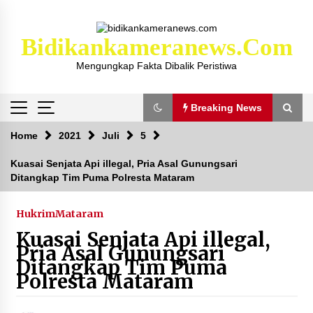
Skip
to
content
Bidikankameranews.com
Mengungkap Fakta Dibalik Peristiwa
Breaking News
Breaking News
Home
2021
Juli
5
Kuasai Senjata Api illegal, Pria Asal Gunungsari
Ditangkap Tim Puma Polresta Mataram
Kejaksaan KSB Mulai Lidik Mafia Tanah Desa
Sekongkang Bawah
2 tahun ago
Hukrim
Mataram
Kuasai Senjata Api illegal,
Laporan Dugaan Pencabulan di Desa Sepayung
Pria Asal Gunungsari
Kec. Plampang, Polres Sumbawa Pastikan
Ditangkap Tim Puma
Proses Penyelidikan Berjalan Maksimal
Polresta Mataram
4 minggu ago
Anggota Satlantas Polres Sumbawa, Briptu