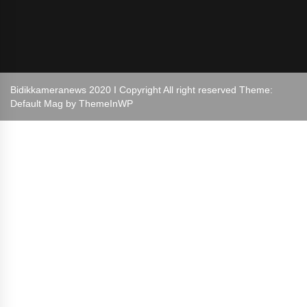
Bidikkameranews 2020 I Copyright All right reserved Theme:
Default Mag by
ThemeInWP