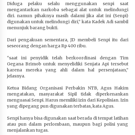
Diduga pelaku selalu menggunakan senpi saat
Terapkan “Polantas Menyapa”, Satlantas Polres
mengantarkan narkoba sebagai alat untuk melindungi
Sumbawa Berupaya Wujudkan Pelayanan
diri. namun pihaknya masih dalami jika alat ini (Senpi)
Kepolisian yang Profesional
digunakan untuk melindungi diri,” kata Kadek Adi sambil
4 minggu ago
menunjuk barang bukti.
Capaian Program Pemerintah Kabupaten
Dari pengakuan sementara, JD membeli Senpi itu dari
Sumbawa Terus Dirasakan Masyarakat
seseorang dengan harga Rp 400 ribu.
4 minggu ago
“saat ini penyidik telah berkoordinasi dengan Tim
Gegana Brimob untuk menyelidiki Senjata Api tersebut
karena mereka yang ahli dalam hal persenjataan,”
jelasnya.
Ketua Bidang Organisasi Perbakin NTB, Agus Hakim
mengatakan, masyarakat Sipil tidak diperkenankan
menguasai Senpi. Harus memiliki izin dari Kepolisian. Izin
yang dipegang pun digunakan terbatas, kata Agus.
Senpi hanya bisa digunakan saat berada di tempat latihan
atau pun dalam perlombaan, maupun bagi polisi yang
menjalankan tugas.