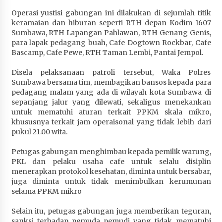
Terapkan “Polantas Menyapa”, Satlantas Polres
Operasi yustisi gabungan ini dilakukan di sejumlah titik
Sumbawa Berupaya Wujudkan Pelayanan
keramaian dan hiburan seperti RTH depan Kodim 1607
Kepolisian yang Profesional
Sumbawa, RTH Lapangan Pahlawan, RTH Genang Genis,
1 bulan ago
para lapak pedagang buah, Cafe Dogtown Rockbar, Cafe
Bascamp, Cafe Pewe, RTH Taman Lembi, Pantai Jempol.
Capaian Program Pemerintah Kabupaten
Sumbawa Terus Dirasakan Masyarakat
Disela pelaksanaan patroli tersebut, Waka Polres
Sumbawa bersama tim, membagikan bansos kepada para
1 bulan ago
pedagang malam yang ada di wilayah kota Sumbawa di
sepanjang jalur yang dilewati, sekaligus menekankan
untuk mematuhi aturan terkait PPKM skala mikro,
khususnya terkait jam operaisonal yang tidak lebih dari
pukul 21.00 wita.
Petugas gabungan menghimbau kepada pemilik warung,
PKL dan pelaku usaha cafe untuk selalu disiplin
menerapkan protokol kesehatan, diminta untuk bersabar,
juga diminta untuk tidak menimbulkan kerumunan
selama PPKM mikro
Selain itu, petugas gabungan juga memberikan teguran,
sanksi terhadap pemuda pemudi yang tidak mematuhi