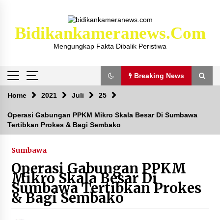
Skip
to
content
Bidikankameranews.com
Mengungkap Fakta Dibalik Peristiwa
Breaking News
Breaking News
Home
2021
Juli
25
Operasi Gabungan PPKM Mikro Skala Besar Di Sumbawa
Tertibkan Prokes & Bagi Sembako
Kejaksaan KSB Mulai Lidik Mafia Tanah Desa
Sekongkang Bawah
2 tahun ago
Sumbawa
Operasi Gabungan PPKM
Laporan Dugaan Pencabulan di Desa Sepayung
Mikro Skala Besar Di
Kec. Plampang, Polres Sumbawa Pastikan
Sumbawa Tertibkan Prokes
Proses Penyelidikan Berjalan Maksimal
& Bagi Sembako
4 minggu ago
Anggota Satlantas Polres Sumbawa, Briptu