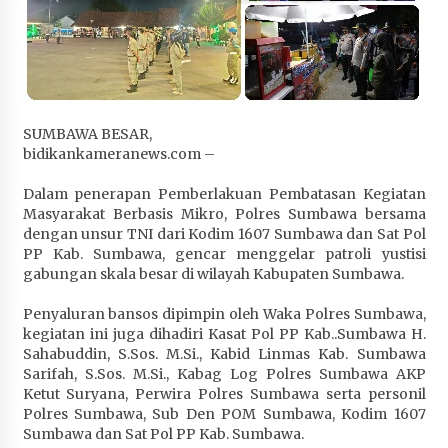
Penurunan Stunting di Sumbawa
1 bulan ago
Wabup Ansori Apresiasi Rekomendasi dan
Pandangan Fraksi – Fraksi DPRD Sumbawa
1 bulan ago
SUMBAWA BESAR,
bidikankameranews.com –
Bupati Sumbawa Lepas 487 Atlet dari Berbagai
Cabor yang Akan Berjuang pada PORPROV XII
Dalam penerapan Pemberlakuan Pembatasan Kegiatan
NTB 2026
Masyarakat Berbasis Mikro, Polres Sumbawa bersama
1 bulan ago
dengan unsur TNI dari Kodim 1607 Sumbawa dan Sat Pol
PP Kab. Sumbawa, gencar menggelar patroli yustisi
gabungan skala besar di wilayah Kabupaten Sumbawa.
BAZNAS Kabupaten Sumbawa Salurkan Bantuan
Program 100 Mustahik Per Desa di Desa Teluk
Penyaluran bansos dipimpin oleh Waka Polres Sumbawa,
Santong
kegiatan ini juga dihadiri Kasat Pol PP Kab..Sumbawa H.
1 bulan ago
Sahabuddin, S.Sos. M.Si., Kabid Linmas Kab. Sumbawa
Sarifah, S.Sos. M.Si., Kabag Log Polres Sumbawa AKP
Dosen UTS Siap Kembangkan Inovasi Lewat
Ketut Suryana, Perwira Polres Sumbawa serta personil
Pelatihan PDPP 2026 Bali
Polres Sumbawa, Sub Den POM Sumbawa, Kodim 1607
1 bulan ago
Sumbawa dan Sat Pol PP Kab. Sumbawa.