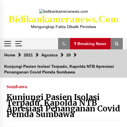
Skip
to
content
Bidikankameranews.com
Mengungkap Fakta Dibalik Peristiwa
Breaking News
Breaking News
Home
2021
Agustus
20
Kunjungi Pasien Isolasi Terpadu, Kapolda NTB Apresiasi
Penanganan Covid Pemda Sumbawa
Kejaksaan KSB Mulai Lidik Mafia Tanah Desa
Sekongkang Bawah
2 tahun ago
Sumbawa
Kunjungi Pasien Isolasi
Laporan Dugaan Pencabulan di Desa Sepayung
Terpadu, Kapolda NTB
Kec. Plampang, Polres Sumbawa Pastikan
Apresiasi Penanganan Covid
Proses Penyelidikan Berjalan Maksimal
Pemda Sumbawa
4 minggu ago
Anggota Satlantas Polres Sumbawa, Briptu