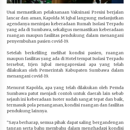
Terapkan “Polantas Menyapa”, Satlantas Polres
Sumbawa Berupaya Wujudkan Pelayanan
Usai memastikan pelaksanaan Vaksinasi Presisi berjalan
Kepolisian yang Profesional
lancar dan aman, Kapolda M Iqbal langsung melanjutkan
agendanya meninjau keberadaan Rumah Isolasi Terpadu
4 minggu ago
yang ada di Sumbawa, sekaligus memastikan keberadaan
ruangan maupun fasilitas pendukung dalam menangani
Capaian Program Pemerintah Kabupaten
penyembuhan pasien covid-19.
Sumbawa Terus Dirasakan Masyarakat
4 minggu ago
Setelah berkeliling melihat kondisi pasien, ruangan
maupun fasilitas yang ada di Hotel tempat Isolasi Terpadu
tersebut, Irjen Iqbal mengapresiasi apa yang telah
dilakukan oleh Pemerintah Kabupaten Sumbawa dalam
menangani covid-19.
Menurut Kapolda, apa yang telah dilakukan oleh Pemda
Sumbawa patut menjadi contoh untuk daerah lain sebab
sejauh ini keberadaan Isoter sudah sangat tepat dan baik,
termasuk pola penanganan, kondisi ruangan dan fasilitas
pendukung lainnya.
‘’Saya berharap, semua pihak dapat saling bergandengan
tangan serta bahu membahu dalam menghadapi kondisi