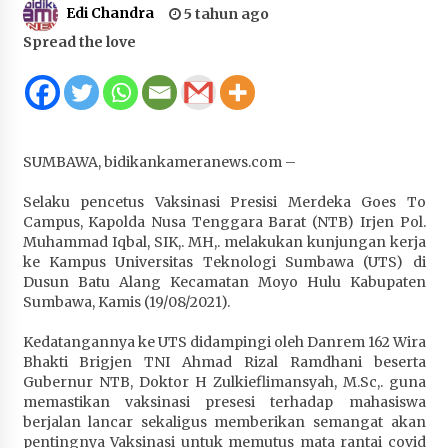
Edi Chandra
5 tahun ago
Juanda, Edukasi Masyarakat dalam Mengurus
Administrasi Kendaraan Berupa SIM
Spread the love
4 minggu ago
HUT ke-46 Dekranas di Makassar, di Hadapan
Ny. Selvi Gibran Ketua Dekranasda Sumbawa
Promosikan Tenun Kre Alang
SUMBAWA, bidikankameranews.com –
4 minggu ago
Selaku pencetus Vaksinasi Presisi Merdeka Goes To
Bupati H. Jarot : Demi Keberlanjutan Pelayanan,
Campus, Kapolda Nusa Tenggara Barat (NTB) Irjen Pol.
Perumdam Batulanteh Akan Lakukan
Muhammad Iqbal, SIK,. MH,. melakukan kunjungan kerja
Penyesuaian Tarif Air Minum
ke Kampus Universitas Teknologi Sumbawa (UTS) di
4 minggu ago
Dusun Batu Alang Kecamatan Moyo Hulu Kabupaten
Sumbawa, Kamis (19/08/2021).
Prestasi Nasional, Polwan Polres Sumbawa
Bripda Vanesa Aprilia Renyaan, Sabet Juara II
Kedatangannya ke UTS didampingi oleh Danrem 162 Wira
Taekwondo Kapolri Cup ke-7
Bhakti Brigjen TNI Ahmad Rizal Ramdhani beserta
Gubernur NTB, Doktor H Zulkieflimansyah, M.Sc,. guna
4 minggu ago
memastikan vaksinasi presesi terhadap mahasiswa
berjalan lancar sekaligus memberikan semangat akan
Sekretaris Bapperida, Dwi Rahayu, ST,. MM,.
pentingnya Vaksinasi untuk memutus mata rantai covid
Pimpin Rakor Aksi Konvergensi Percepatan