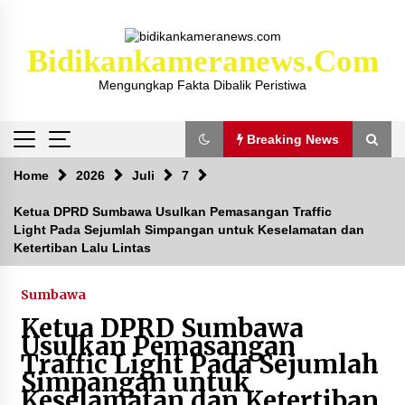
Skip
to
content
Bidikankameranews.com
Mengungkap Fakta Dibalik Peristiwa
Breaking News
Breaking News
Home
2026
Juli
7
Ketua DPRD Sumbawa Usulkan Pemasangan Traffic
Light Pada Sejumlah Simpangan untuk Keselamatan dan
Kejaksaan KSB Mulai Lidik Mafia Tanah Desa
Ketertiban Lalu Lintas
Sekongkang Bawah
2 tahun ago
Sumbawa
Laporan Dugaan Pencabulan di Desa Sepayung
Ketua DPRD Sumbawa
Kec. Plampang, Polres Sumbawa Pastikan
Usulkan Pemasangan
Proses Penyelidikan Berjalan Maksimal
Traffic Light Pada Sejumlah
4 minggu ago
Simpangan untuk
Keselamatan dan Ketertiban
Anggota Satlantas Polres Sumbawa, Briptu