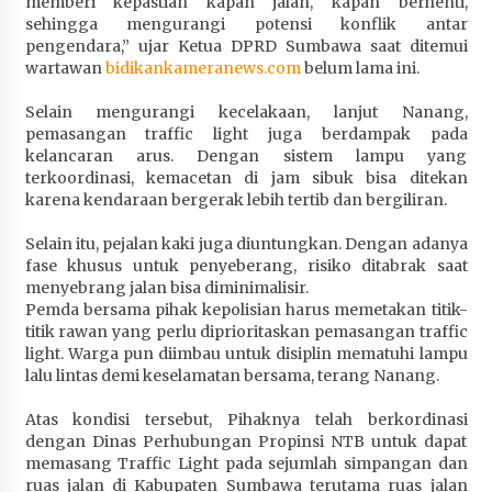
memberi kepastian kapan jalan, kapan berhenti,
Terapkan “Polantas Menyapa”, Satlantas Polres
sehingga mengurangi potensi konflik antar
Sumbawa Berupaya Wujudkan Pelayanan
pengendara,” ujar Ketua DPRD Sumbawa saat ditemui
Kepolisian yang Profesional
wartawan
bidikankameranews.com
belum lama ini.
1 bulan ago
Selain mengurangi kecelakaan, lanjut Nanang,
pemasangan traffic light juga berdampak pada
Capaian Program Pemerintah Kabupaten
kelancaran arus. Dengan sistem lampu yang
Sumbawa Terus Dirasakan Masyarakat
terkoordinasi, kemacetan di jam sibuk bisa ditekan
1 bulan ago
karena kendaraan bergerak lebih tertib dan bergiliran.
Selain itu, pejalan kaki juga diuntungkan. Dengan adanya
fase khusus untuk penyeberang, risiko ditabrak saat
menyebrang jalan bisa diminimalisir.
Pemda bersama pihak kepolisian harus memetakan titik-
titik rawan yang perlu diprioritaskan pemasangan traffic
light. Warga pun diimbau untuk disiplin mematuhi lampu
lalu lintas demi keselamatan bersama, terang Nanang.
Atas kondisi tersebut, Pihaknya telah berkordinasi
dengan Dinas Perhubungan Propinsi NTB untuk dapat
memasang Traffic Light pada sejumlah simpangan dan
ruas jalan di Kabupaten Sumbawa terutama ruas jalan