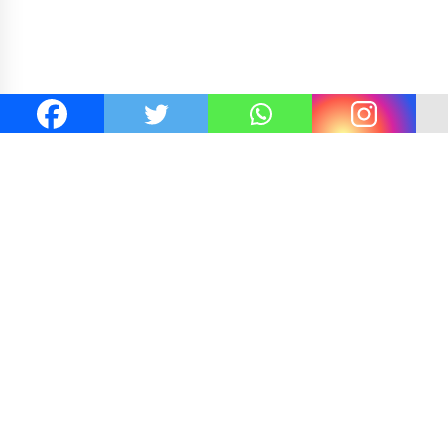
elvi Gibran
Kejaksaan KSB Mulai Lidik Mafia Tanah 
re Alang