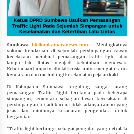
Penurunan Stunting di Sumbawa
4 minggu ago
Wabup Ansori Apresiasi Rekomendasi dan
Pandangan Fraksi – Fraksi DPRD Sumbawa
4 minggu ago
Sumbawa,
bidikankameranews.com
–
Meningkatnya
Bupati Sumbawa Lepas 487 Atlet dari Berbagai
volume kendaraan di sejumlah persimpangan rawan
Cabor yang Akan Berjuang pada PORPROV XII
kecelakaan membuat pemasangan traffic light atau
NTB 2026
lampu lalu lintas menjadi kebutuhan mendesak.
Keberadaan lampu ini dinilai krusial untuk mengatur arus
4 minggu ago
kendaraan dan melindungi keselamatan pejalan kaki.
BAZNAS Kabupaten Sumbawa Salurkan Bantuan
Di Kabupaten Sumbawa, tergolong sangat jarang
Program 100 Mustahik Per Desa di Desa Teluk
pemasangan Traffic Light terutama pada beberapa
Santong
simpangan, sementara sebagian besar kecelakaan di
4 minggu ago
persimpangan terjadi karena tidak adanya rambu yang
jelas dan minimnya kesadaran pengendara untuk
Dosen UTS Siap Kembangkan Inovasi Lewat
bergantian.
Pelatihan PDPP 2026 Bali
4 minggu ago
“Traffic light berfungsi sebagai pengatur yang netral. Ia