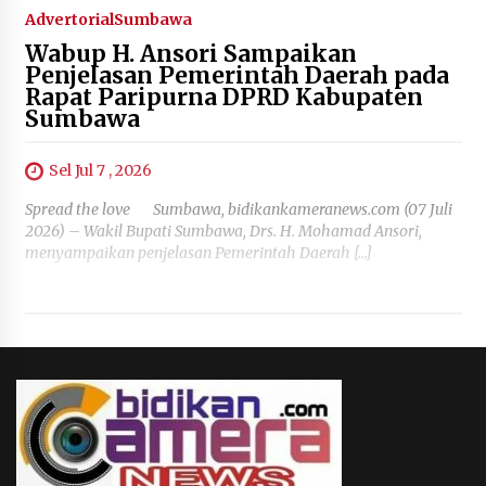
Advertorial
Sumbawa
Wabup H. Ansori Sampaikan
Penjelasan Pemerintah Daerah pada
Rapat Paripurna DPRD Kabupaten
Sumbawa
Sel Jul 7 , 2026
Spread the love Sumbawa, bidikankameranews.com (07 Juli
2026) – Wakil Bupati Sumbawa, Drs. H. Mohamad Ansori,
menyampaikan penjelasan Pemerintah Daerah […]