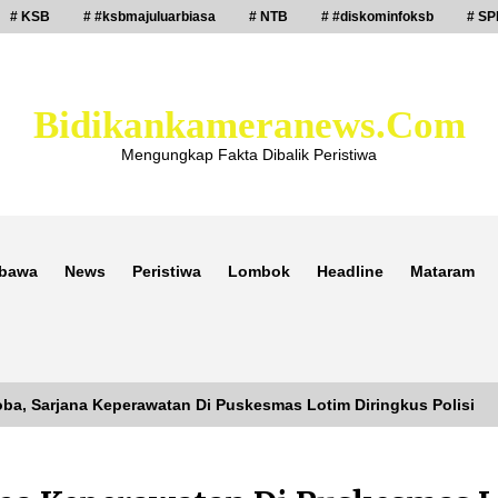
# KSB
# #ksbmajuluarbiasa
# NTB
# #diskominfoksb
# SP
Bidikankameranews.com
Mengungkap Fakta Dibalik Peristiwa
bawa
News
Peristiwa
Lombok
Headline
Mataram
koba, Sarjana Keperawatan Di Puskesmas Lotim Diringkus Polisi
Laporan Dugaan Pencabulan di Desa
Sepayung Kec. Plampang, Polres