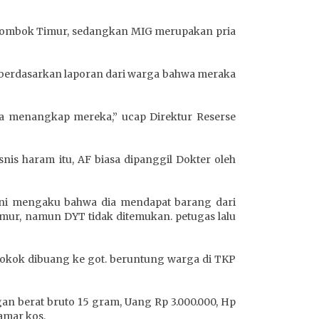
 Lombok Timur, sedangkan MIG merupakan pria
 berdasarkan laporan dari warga bahwa meraka
a menangkap mereka,” ucap Direktur Reserse
nis haram itu, AF biasa dipanggil Dokter oleh
ini mengaku bahwa dia mendapat barang dari
ur, namun DYT tidak ditemukan. petugas lalu
rokok dibuang ke got. beruntung warga di TKP
n berat bruto 15 gram, Uang Rp 3.000.000, Hp
amar kos.