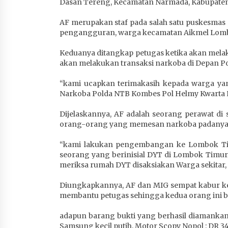
Dasan Tereng, Kecamatan Narmada, Kabupaten L
4 minggu ago
AF merupakan staf pada salah satu puskesma
pengangguran, warga kecamatan Aikmel Lom
Keduanya ditangkap petugas ketika akan mela
akan melakukan transaksi narkoba di Depan P
“kami ucapkan terimakasih kepada warga ya
Narkoba Polda NTB Kombes Pol Helmy Kwarta Ku
Dijelaskannya, AF adalah seorang perawat di 
orang-orang yang memesan narkoba padanya
“kami lakukan pengembangan ke Lombok Timu
seorang yang berinisial DYT di Lombok Timu
meriksa rumah DYT disaksiakan Warga sekitar, t
Diungkapkannya, AF dan MIG sempat kabur ket
membantu petugas sehingga kedua orang ini be
adapun barang bukti yang berhasil diamankan
Samsung kecil putih, Motor Scopy Nopol : DR 34