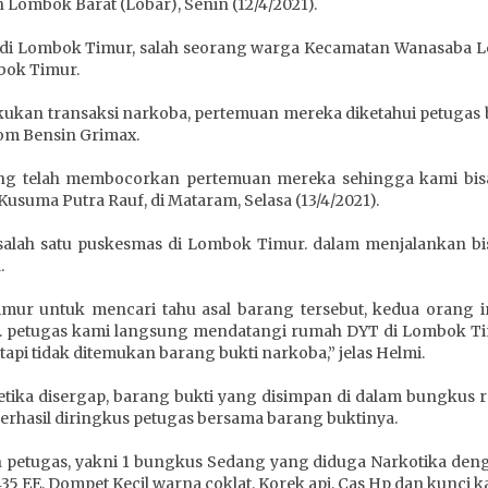
ombok Barat (Lobar), Senin (12/4/2021).
s di Lombok Timur, salah seorang warga Kecamatan Wanasaba
bok Timur.
kukan transaksi narkoba, pertemuan mereka diketahui petugas
om Bensin Grimax.
ng telah membocorkan pertemuan mereka sehingga kami bis
suma Putra Rauf, di Mataram, Selasa (13/4/2021).
salah satu puskesmas di Lombok Timur. dalam menjalankan bis
.
r untuk mencari tahu asal barang tersebut, kedua orang 
r. petugas kami langsung mendatangi rumah DYT di Lombok Tim
api tidak ditemukan barang bukti narkoba,” jelas Helmi.
ika disergap, barang bukti yang disimpan di dalam bungkus 
rhasil diringkus petugas bersama barang buktinya.
 petugas, yakni 1 bungkus Sedang yang diduga Narkotika denga
35 EE, Dompet Kecil warna coklat, Korek api, Cas Hp dan kunci k