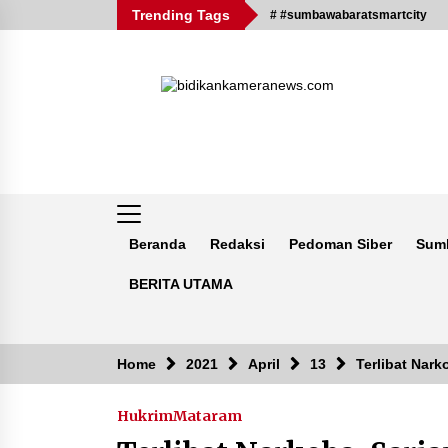
Skip
Trending Tags
# #sumbawabaratsmartcity
to
content
Beranda
Redaksi
Pedoman Siber
Sum
BERITA UTAMA
Breaking News
Home
2021
April
13
Terlibat Nar
Hukrim
Mataram
Kejaksaan KSB Mulai Lidik Mafia
Tanah Desa Sekongkang Bawah