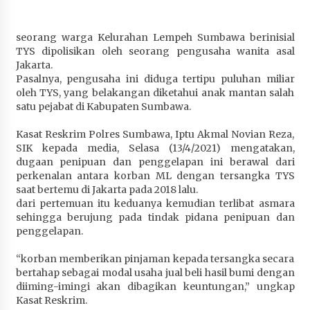
Penurunan Stunting di Sumbawa
1 bulan ago
seorang warga Kelurahan Lempeh Sumbawa berinisial
TYS dipolisikan oleh seorang pengusaha wanita asal
Wabup Ansori Apresiasi Rekomendasi dan
Jakarta.
Pandangan Fraksi – Fraksi DPRD Sumbawa
Pasalnya, pengusaha ini diduga tertipu puluhan miliar
1 bulan ago
oleh TYS, yang belakangan diketahui anak mantan salah
satu pejabat di Kabupaten Sumbawa.
Bupati Sumbawa Lepas 487 Atlet dari Berbagai
Cabor yang Akan Berjuang pada PORPROV XII
Kasat Reskrim Polres Sumbawa, Iptu Akmal Novian Reza,
NTB 2026
SIK kepada media, Selasa (13/4/2021) mengatakan,
1 bulan ago
dugaan penipuan dan penggelapan ini berawal dari
perkenalan antara korban ML dengan tersangka TYS
saat bertemu di Jakarta pada 2018 lalu.
BAZNAS Kabupaten Sumbawa Salurkan Bantuan
dari pertemuan itu keduanya kemudian terlibat asmara
Program 100 Mustahik Per Desa di Desa Teluk
sehingga berujung pada tindak pidana penipuan dan
Santong
penggelapan.
1 bulan ago
“korban memberikan pinjaman kepada tersangka secara
Dosen UTS Siap Kembangkan Inovasi Lewat
bertahap sebagai modal usaha jual beli hasil bumi dengan
Pelatihan PDPP 2026 Bali
diiming-imingi akan dibagikan keuntungan,” ungkap
1 bulan ago
Kasat Reskrim.