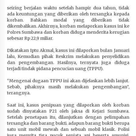
Terapkan “Polantas Menyapa”, Satlantas Polres
seiring berjalan waktu setelah hampir dua tahun, tidak
Sumbawa Berupaya Wujudkan Pelayanan
ada keuntungan yang diberikan oleh tersangka kepada
Kepolisian yang Profesional
korban. Bahkan modal yang diberikan tidak
1 bulan ago
dikembalikan. Akhirnya, korban melaporkan kasus ini ke
Polres Sumbawa dan korban diduga menderita kerugian
Capaian Program Pemerintah Kabupaten
sebesar Rp 22,9 miliar.
Sumbawa Terus Dirasakan Masyarakat
Dikatakan Iptu Akmal, kasus ini dilaporkan bulan Januari
1 bulan ago
lalu, Kemudian pihak Reskrim melakukan penyelidikan
dan pengembangan. Hasilnya, ternyata juga diduga
terjadi tindak pidana pencucian uang (TPPU).
“Mengenai dugaan TPPU ini akan dijelaskan lebih lanjut.
Sebab, pihaknya masih melakukan pengembangan”,
terangnya.
Saat ini, kasus penipuan yang dilaporkan oleh korban
sudah dinyatakan P21 oleh jaksa di Kejari Sumbawa.
Setelah penetapan itu, dilanjutkan dengan pelimpahan
tersangka dan barang bukti. adapun barang bukti berupa
satu unit mobil mewah dan sebuah mobil klasik. Polisi
juga menyita tiga pucuk senjata api beserta amunisi.