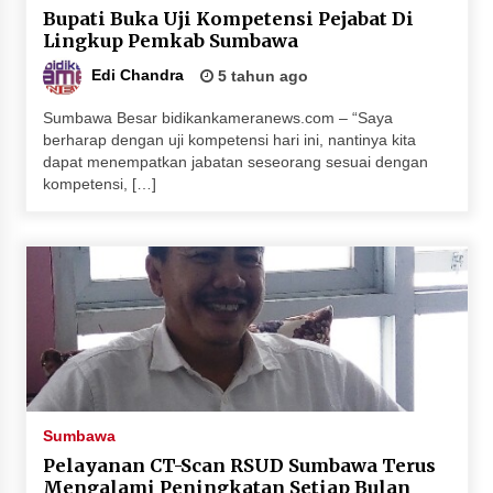
Bupati Buka Uji Kompetensi Pejabat Di
Penurunan Stunting di Sumbawa
Lingkup Pemkab Sumbawa
4 minggu ago
Edi Chandra
5 tahun ago
Wabup Ansori Apresiasi Rekomendasi dan
Pandangan Fraksi – Fraksi DPRD Sumbawa
Sumbawa Besar bidikankameranews.com – “Saya
4 minggu ago
berharap dengan uji kompetensi hari ini, nantinya kita
dapat menempatkan jabatan seseorang sesuai dengan
kompetensi, […]
Bupati Sumbawa Lepas 487 Atlet dari Berbagai
Cabor yang Akan Berjuang pada PORPROV XII
NTB 2026
4 minggu ago
BAZNAS Kabupaten Sumbawa Salurkan Bantuan
Program 100 Mustahik Per Desa di Desa Teluk
Santong
4 minggu ago
Dosen UTS Siap Kembangkan Inovasi Lewat
Sumbawa
Pelatihan PDPP 2026 Bali
Pelayanan CT-Scan RSUD Sumbawa Terus
4 minggu ago
Mengalami Peningkatan Setiap Bulan