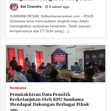
Terapkan “Polantas Menyapa”, Satlantas Polres
Edi Chandra
5 tahun ago
Sumbawa Berupaya Wujudkan Pelayanan
Kepolisian yang Profesional
SUMBAWA BESAR, bidikankameranews.com – RSUD
4 minggu ago
Sumbawa terus menunjukkan langkah maju dalam
meningkatkan pelayanan kesehatan. Salah satunya
Capaian Program Pemerintah Kabupaten
beroperasinya alat CT-Scan yang […]
Sumbawa Terus Dirasakan Masyarakat
1 bulan ago
Sumbawa
Pemutakhiran Data Pemilih
Berkelanjutan Oleh KPU Sumbawa
Mendapat Dukungan Berbagai Pihak