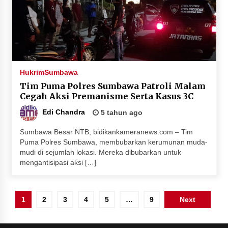
Hukrim
Sumbawa
Tim Puma Polres Sumbawa Patroli Malam
Cegah Aksi Premanisme Serta Kasus 3C
Edi Chandra
5 tahun ago
Sumbawa Besar NTB, bidikankameranews.com – Tim
Puma Polres Sumbawa, membubarkan kerumunan muda-
mudi di sejumlah lokasi. Mereka dibubarkan untuk
mengantisipasi aksi […]
Paginasi
1
2
3
4
5
…
9
Next
pos