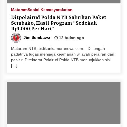
Penurunan Stunting di Sumbawa
Mataram
Sosial Kemasyarakatan
4 minggu ago
Ditpolairud Polda NTB Salurkan Paket
Sembako, Hasil Program “Sedekah
Wabup Ansori Apresiasi Rekomendasi dan
Rp1.000 Per Hari”
Pandangan Fraksi – Fraksi DPRD Sumbawa
4 minggu ago
Jim Sumbawa
12 bulan ago
Bupati Sumbawa Lepas 487 Atlet dari Berbagai
Mataram NTB, bidikankameranews.com – Di tengah
Cabor yang Akan Berjuang pada PORPROV XII
padatnya tugas menjaga keamanan wilayah perairan dan
NTB 2026
pesisir, Direktorat Polairud Polda NTB menunjukkan sisi
[…]
4 minggu ago
BAZNAS Kabupaten Sumbawa Salurkan Bantuan
Program 100 Mustahik Per Desa di Desa Teluk
Santong
4 minggu ago
Dosen UTS Siap Kembangkan Inovasi Lewat
Pelatihan PDPP 2026 Bali
4 minggu ago