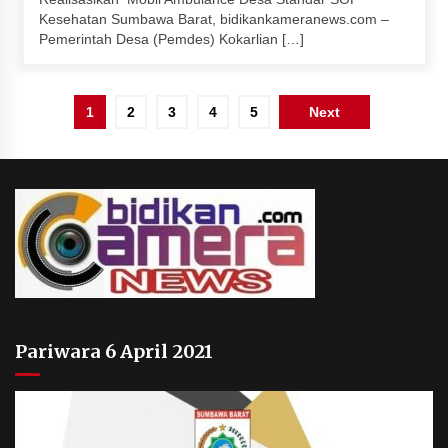
Kesehatan Sumbawa Barat, bidikankameranews.com –
Pemerintah Desa (Pemdes) Kokarlian […]
Paginasi
1
2
3
4
5
Next
pos
Pariwara 6 April 2021