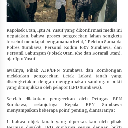
Terapkan “Polantas Menyapa”, Satlantas Polres
Sumbawa Berupaya Wujudkan Pelayanan
Kepolisian yang Profesional
4 minggu ago
Kapolsek Utan, Iptu M. Yusuf yang dikonfirmasi media ini
Capaian Program Pemerintah Kabupaten
negatakan, bahwa proses pengecekan lahan sengketa
Sumbawa Terus Dirasakan Masyarakat
tersebut mendapat pengamanan ketat, 1 Peleton Samapta
Polres Sumbawa, Personil Kodim 1607 Sumbawa, dan
1 bulan ago
Personil Gabungan (Polsek Utan, Rhe dan Koramil Utan),
ujar Iptu Yusuf.
awalnya, Pihak ATR/BPN Sumbawa dan Rombongan
melakukan pengecekan Letak Lokasi tanah yang
disengketakan dengan menggunakan sandingan bukti
yang ditunjukkan oleh pelapor (LPD Sumbawa).
Setelah dilakukan pengecekan oleh Petugas BPN
Sumbawa, selanjutnya Kepala BPN Sumbawa
menyampaikan beberapa point’ penting, diantaranya :
1. bahwa objek tanah yang diperkarakan oleh pihak
Herman diwakili LPD Sumbawa sesuai dengan bukti