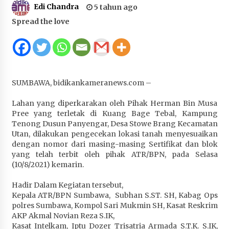
Edi Chandra
5 tahun ago
Juanda, Edukasi Masyarakat dalam Mengurus
Administrasi Kendaraan Berupa SIM
Spread the love
4 minggu ago
HUT ke-46 Dekranas di Makassar, di Hadapan
Ny. Selvi Gibran Ketua Dekranasda Sumbawa
Promosikan Tenun Kre Alang
SUMBAWA, bidikankameranews.com –
4 minggu ago
Lahan yang diperkarakan oleh Pihak Herman Bin Musa
Bupati H. Jarot : Demi Keberlanjutan Pelayanan,
Pree yang terletak di Kuang Bage Tebal, Kampung
Perumdam Batulanteh Akan Lakukan
Tenong Dusun Panyengar, Desa Stowe Brang Kecamatan
Penyesuaian Tarif Air Minum
Utan, dilakukan pengecekan lokasi tanah menyesuaikan
4 minggu ago
dengan nomor dari masing-masing Sertifikat dan blok
yang telah terbit oleh pihak ATR/BPN, pada Selasa
Prestasi Nasional, Polwan Polres Sumbawa
(10/8/2021) kemarin.
Bripda Vanesa Aprilia Renyaan, Sabet Juara II
Taekwondo Kapolri Cup ke-7
Hadir Dalam Kegiatan tersebut,
Kepala ATR/BPN Sumbawa, Subhan S.ST. SH, Kabag Ops
4 minggu ago
polres Sumbawa, Kompol Sari Mukmin SH, Kasat Reskrim
AKP Akmal Novian Reza S.IK,
Sekretaris Bapperida, Dwi Rahayu, ST,. MM,.
Kasat Intelkam, Iptu Dozer Trisatria Armada S.T.K. S.IK,
Pimpin Rakor Aksi Konvergensi Percepatan