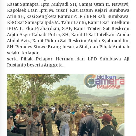
Kasat Samapta, Iptu Mulyadi SH, Camat Utan Ir. Nawawi,
Penurunan Stunting di Sumbawa
Kapolsek Utan Iptu M. Yusuf, Kasi Datun Kejari Sumbawa
4 minggu ago
Arin SH, Kasi Sengketa Kantor ATR / BPN Kab. Sumbawa,
KBO Sat Samapta Ipda M. Tahir Lantu, Kanit I Sat Intelkam
Wabup Ansori Apresiasi Rekomendasi dan
IPDA L. Eka Prahardian, S.AP, Kanit Tipiter Sat Reskrim
Pandangan Fraksi – Fraksi DPRD Sumbawa
Aiptu Asyri Rahadi Putra, SH, Kanit II Sat Intelkam Aipda
4 minggu ago
Abdul Aziz, Kanit Pidum Sat Reskrim Aipda Syahmuddin,
SH, Pemdes Stowe Brang beserta Staf, dan Pihak Aminah
Bupati Sumbawa Lepas 487 Atlet dari Berbagai
selaku terlapor.
Cabor yang Akan Berjuang pada PORPROV XII
serta Pihak Pelapor Herman dan LPD Sumbawa Aji
NTB 2026
Rustanto beserta Anggota.
4 minggu ago
BAZNAS Kabupaten Sumbawa Salurkan Bantuan
Program 100 Mustahik Per Desa di Desa Teluk
Santong
4 minggu ago
Dosen UTS Siap Kembangkan Inovasi Lewat
Pelatihan PDPP 2026 Bali
4 minggu ago