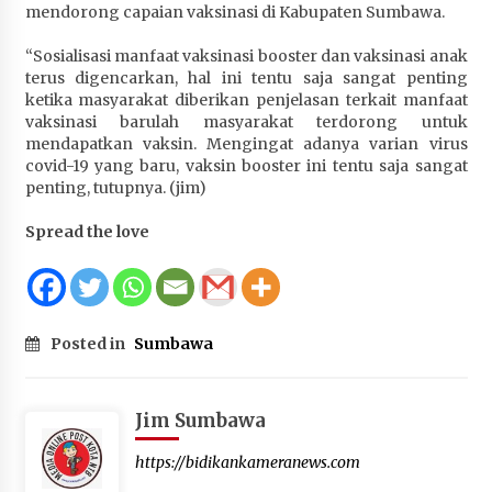
mendorong capaian vaksinasi di Kabupaten Sumbawa.
Terapkan “Polantas Menyapa”, Satlantas Polres
Sumbawa Berupaya Wujudkan Pelayanan
“Sosialisasi manfaat vaksinasi booster dan vaksinasi anak
Kepolisian yang Profesional
terus digencarkan, hal ini tentu saja sangat penting
4 minggu ago
ketika masyarakat diberikan penjelasan terkait manfaat
vaksinasi barulah masyarakat terdorong untuk
Capaian Program Pemerintah Kabupaten
mendapatkan vaksin. Mengingat adanya varian virus
Sumbawa Terus Dirasakan Masyarakat
covid-19 yang baru, vaksin booster ini tentu saja sangat
4 minggu ago
penting, tutupnya. (jim)
Spread the love
Posted in
Sumbawa
Jim Sumbawa
https://bidikankameranews.com