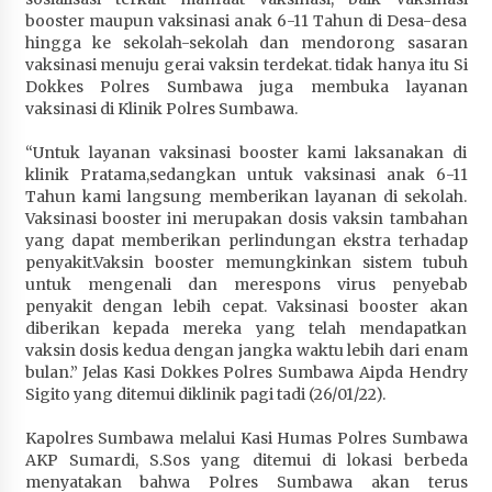
Penurunan Stunting di Sumbawa
booster maupun vaksinasi anak 6-11 Tahun di Desa-desa
hingga ke sekolah-sekolah dan mendorong sasaran
4 minggu ago
vaksinasi menuju gerai vaksin terdekat. tidak hanya itu Si
Dokkes Polres Sumbawa juga membuka layanan
Wabup Ansori Apresiasi Rekomendasi dan
vaksinasi di Klinik Polres Sumbawa.
Pandangan Fraksi – Fraksi DPRD Sumbawa
4 minggu ago
“Untuk layanan vaksinasi booster kami laksanakan di
klinik Pratama,sedangkan untuk vaksinasi anak 6-11
Bupati Sumbawa Lepas 487 Atlet dari Berbagai
Tahun kami langsung memberikan layanan di sekolah.
Cabor yang Akan Berjuang pada PORPROV XII
Vaksinasi booster ini merupakan dosis vaksin tambahan
NTB 2026
yang dapat memberikan perlindungan ekstra terhadap
4 minggu ago
penyakit.Vaksin booster memungkinkan sistem tubuh
untuk mengenali dan merespons virus penyebab
BAZNAS Kabupaten Sumbawa Salurkan Bantuan
penyakit dengan lebih cepat. Vaksinasi booster akan
Program 100 Mustahik Per Desa di Desa Teluk
diberikan kepada mereka yang telah mendapatkan
Santong
vaksin dosis kedua dengan jangka waktu lebih dari enam
bulan.” Jelas Kasi Dokkes Polres Sumbawa Aipda Hendry
4 minggu ago
Sigito yang ditemui diklinik pagi tadi (26/01/22).
Dosen UTS Siap Kembangkan Inovasi Lewat
Kapolres Sumbawa melalui Kasi Humas Polres Sumbawa
Pelatihan PDPP 2026 Bali
AKP Sumardi, S.Sos yang ditemui di lokasi berbeda
4 minggu ago
menyatakan bahwa Polres Sumbawa akan terus