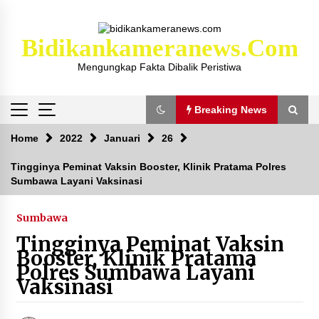
Skip
to
content
Bidikankameranews.com
Mengungkap Fakta Dibalik Peristiwa
Breaking News
Breaking News
Home
2022
Januari
26
Tingginya Peminat Vaksin Booster, Klinik Pratama Polres
Sumbawa Layani Vaksinasi
Kejaksaan KSB Mulai Lidik Mafia Tanah Desa
Sekongkang Bawah
2 tahun ago
Sumbawa
Tingginya Peminat Vaksin
Laporan Dugaan Pencabulan di Desa Sepayung
Booster, Klinik Pratama
Kec. Plampang, Polres Sumbawa Pastikan
Polres Sumbawa Layani
Proses Penyelidikan Berjalan Maksimal
Vaksinasi
4 minggu ago
Anggota Satlantas Polres Sumbawa, Briptu