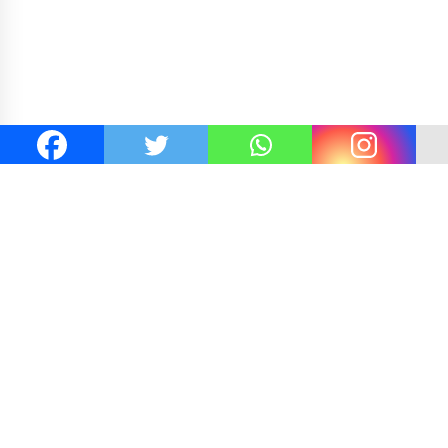
pan Ny. Selvi Gibran
Kejaksaan KSB Mulai Lidik Mafi
Tenun Kre Alang