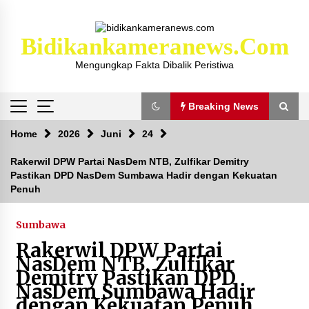
Skip
to
content
Bidikankameranews.com
Mengungkap Fakta Dibalik Peristiwa
Breaking News
Breaking News
Home
2026
Juni
24
Rakerwil DPW Partai NasDem NTB, Zulfikar Demitry
Pastikan DPD NasDem Sumbawa Hadir dengan Kekuatan
Kejaksaan KSB Mulai Lidik Mafia Tanah Desa
Penuh
Sekongkang Bawah
2 tahun ago
Sumbawa
Laporan Dugaan Pencabulan di Desa Sepayung
Rakerwil DPW Partai
Kec. Plampang, Polres Sumbawa Pastikan
NasDem NTB, Zulfikar
Proses Penyelidikan Berjalan Maksimal
Demitry Pastikan DPD
4 minggu ago
NasDem Sumbawa Hadir
dengan Kekuatan Penuh
Anggota Satlantas Polres Sumbawa, Briptu