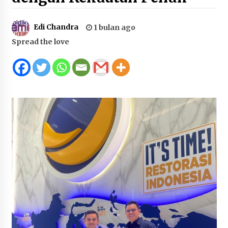
Juanda, Edukasi Masyarakat dalam Mengurus
Administrasi Kendaraan Berupa SIM
Edi Chandra
1 bulan ago
4 minggu ago
Spread the love
HUT ke-46 Dekranas di Makassar, di Hadapan
Ny. Selvi Gibran Ketua Dekranasda Sumbawa
Promosikan Tenun Kre Alang
4 minggu ago
Bupati H. Jarot : Demi Keberlanjutan Pelayanan,
Perumdam Batulanteh Akan Lakukan
Penyesuaian Tarif Air Minum
4 minggu ago
Prestasi Nasional, Polwan Polres Sumbawa
Bripda Vanesa Aprilia Renyaan, Sabet Juara II
Taekwondo Kapolri Cup ke-7
4 minggu ago
Sekretaris Bapperida, Dwi Rahayu, ST,. MM,.
Pimpin Rakor Aksi Konvergensi Percepatan