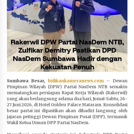
Penurunan Stunting di Sumbawa
4 minggu ago
Wabup Ansori Apresiasi Rekomendasi dan
Pandangan Fraksi – Fraksi DPRD Sumbawa
4 minggu ago
Bupati Sumbawa Lepas 487 Atlet dari Berbagai
Cabor yang Akan Berjuang pada PORPROV XII
NTB 2026
4 minggu ago
Sumbawa Besar,
bidikankameranews.com
– Dewan
BAZNAS Kabupaten Sumbawa Salurkan Bantuan
Pimpinan Wilayah (DPW) Partai NasDem NTB semakin
Program 100 Mustahik Per Desa di Desa Teluk
mematangkan persiapan Rapat Kerja Wilayah (Rakerwil)
Santong
yang akan berlangsung selama dua hari, Jumat-Sabtu, 26-
4 minggu ago
27 Juni 2026, di Hotel Golden Palace Mataram. Konsolidasi
besar partai ini dipastikan akan dihadiri langsung oleh
Dosen UTS Siap Kembangkan Inovasi Lewat
jajaran petinggi Dewan Pimpinan Pusat (DPP), termasuk
Pelatihan PDPP 2026 Bali
Wakil Ketua Umum DPP Partai NasDem.
4 minggu ago