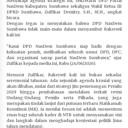
Menyikapi agenda strategis ini, Sekretaris DPD Partai
Terapkan “Polantas Menyapa”, Satlantas Polres
NasDem Kabupaten Sumbawa sekaligus Wakil Ketua III
Sumbawa Berupaya Wujudkan Pelayanan
DPRD Sumbawa, Zulfikar Demitry, S.H., M.H., angkat
Kepolisian yang Profesional
bicara.
Dengan tegas ia menyatakan bahwa DPD NasDem
1 bulan ago
Sumbawa tidak main-main dalam menyambut Rakerwil
kali ini.
Capaian Program Pemerintah Kabupaten
Sumbawa Terus Dirasakan Masyarakat
“Kami DPD NasDem Sumbawa siap hadir dengan
1 bulan ago
kekuatan penuh, melibatkan seluruh unsur DPD, DPC,
dan organisasi sayap partai NasDem Sumbawa,” ujar
Zulfikar kepada media ini, Rabu (24/06/2026).
Menurut Zulfikar, Rakerwil kali ini bukan sekadar
seremonial tahunan. Ada sejumlah agenda krusial yang
akan dibahas, mulai dari strategi jitu pemenangan Pemilu
2029 hingga pembahasan mendalam terkait revisi
Undang-Undang Pemilu serta Pilkada, yang juga
merupakan tindak lanjut dari putusan terbaru Mahkamah
Konstitusi (MK). Ia menilai forum ini adalah momentum
emas bagi seluruh kader di NTB untuk menyamakan visi
dan langkah dalam menghadapi kontestasi politik lima
tahun mendatang.