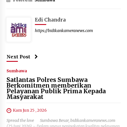
Posted in
Sumbawa
Edi Chandra
https://bidikankameranews.com
Next Post
Sumbawa
Satlantas Polres Sumbawa
Berkomitmen memberikan
Pelayanan Publik Prima Kepada
Masyarakat
Kam Jun 25 , 2026
Spread the love Sumbawa Besar, bidikankameranews.com
(25 Juni 2026) – Dalam upaya peningkatan kualitas pelayanan