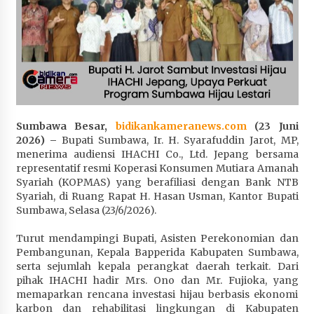
Penurunan Stunting di Sumbawa
1 bulan ago
Wabup Ansori Apresiasi Rekomendasi dan
Pandangan Fraksi – Fraksi DPRD Sumbawa
1 bulan ago
Bupati Sumbawa Lepas 487 Atlet dari Berbagai
Sumbawa Besar,
bidikankameranews.com
(23 Juni
Cabor yang Akan Berjuang pada PORPROV XII
2026) –
Bupati Sumbawa, Ir. H. Syarafuddin Jarot, MP,
NTB 2026
menerima audiensi IHACHI Co., Ltd. Jepang bersama
1 bulan ago
representatif resmi Koperasi Konsumen Mutiara Amanah
Syariah (KOPMAS) yang berafiliasi dengan Bank NTB
BAZNAS Kabupaten Sumbawa Salurkan Bantuan
Syariah, di Ruang Rapat H. Hasan Usman, Kantor Bupati
Program 100 Mustahik Per Desa di Desa Teluk
Sumbawa, Selasa (23/6/2026).
Santong
1 bulan ago
Turut mendampingi Bupati, Asisten Perekonomian dan
Pembangunan, Kepala Bapperida Kabupaten Sumbawa,
serta sejumlah kepala perangkat daerah terkait. Dari
Dosen UTS Siap Kembangkan Inovasi Lewat
pihak IHACHI hadir Mrs. Ono dan Mr. Fujioka, yang
Pelatihan PDPP 2026 Bali
memaparkan rencana investasi hijau berbasis ekonomi
1 bulan ago
karbon dan rehabilitasi lingkungan di Kabupaten