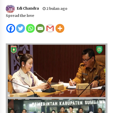
Juanda, Edukasi Masyarakat dalam Mengurus
Edi Chandra
2 bulan ago
Administrasi Kendaraan Berupa SIM
Spread the love
4 minggu ago
HUT ke-46 Dekranas di Makassar, di Hadapan
Ny. Selvi Gibran Ketua Dekranasda Sumbawa
Promosikan Tenun Kre Alang
1 bulan ago
Bupati H. Jarot : Demi Keberlanjutan Pelayanan,
Perumdam Batulanteh Akan Lakukan
Penyesuaian Tarif Air Minum
1 bulan ago
Prestasi Nasional, Polwan Polres Sumbawa
Bripda Vanesa Aprilia Renyaan, Sabet Juara II
Taekwondo Kapolri Cup ke-7
1 bulan ago
Sekretaris Bapperida, Dwi Rahayu, ST,. MM,.
Pimpin Rakor Aksi Konvergensi Percepatan