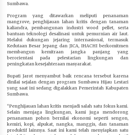
Sumbawa.
Terapkan “Polantas Menyapa”, Satlantas Polres
Sumbawa Berupaya Wujudkan Pelayanan
Program yang ditawarkan meliputi penanaman
Kepolisian yang Profesional
mangrove, penghijauan lahan kritis dengan tanaman
1 bulan ago
kaliandra, pembangunan industri wood pellet, serta
bantuan teknologi desalinasi untuk pemurnian air laut.
Capaian Program Pemerintah Kabupaten
Melalui dukungan jejaring internasional, termasuk
Sumbawa Terus Dirasakan Masyarakat
Kedutaan Besar Jepang dan JICA, IHACHI berkomitmen
1 bulan ago
membangun kemitraan jangka panjang yang
berorientasi pada pelestarian lingkungan dan
peningkatan kesejahteraan masyarakat.
Bupati Jarot menyambut baik rencana tersebut karena
dinilai sejalan dengan program Sumbawa Hijau Lestari
yang saat ini sedang digalakkan Pemerintah Kabupaten
Sumbawa.
“Penghijauan lahan kritis menjadi salah satu fokus kami.
Selain menjaga lingkungan, kami juga mendorong
penanaman pohon bernilai ekonomi seperti sengon,
kemiri, kopi, alpukat, nangka, manggis, dan tanaman
produktif lainnya. Saat ini kami telah menyiapkan satu