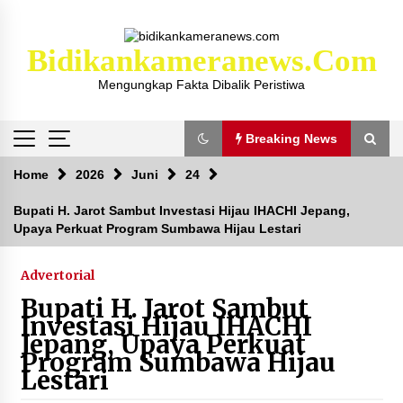
Skip
to
content
Bidikankameranews.com
Mengungkap Fakta Dibalik Peristiwa
Breaking News
Breaking News
Home
2026
Juni
24
Bupati H. Jarot Sambut Investasi Hijau IHACHI Jepang,
Upaya Perkuat Program Sumbawa Hijau Lestari
Kejaksaan KSB Mulai Lidik Mafia Tanah Desa
Sekongkang Bawah
2 tahun ago
Advertorial
Bupati H. Jarot Sambut
Laporan Dugaan Pencabulan di Desa Sepayung
Investasi Hijau IHACHI
Kec. Plampang, Polres Sumbawa Pastikan
Jepang, Upaya Perkuat
Proses Penyelidikan Berjalan Maksimal
Program Sumbawa Hijau
4 minggu ago
Lestari
Anggota Satlantas Polres Sumbawa, Briptu