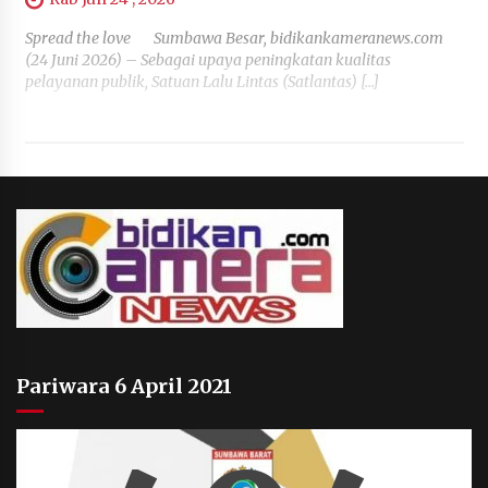
Spread the love Sumbawa Besar, bidikankameranews.com
(24 Juni 2026) – Sebagai upaya peningkatan kualitas
pelayanan publik, Satuan Lalu Lintas (Satlantas) […]
Pariwara 6 April 2021