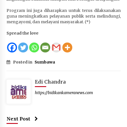
Terapkan “Polantas Menyapa”, Satlantas Polres
Program ini juga diharapkan untuk terus dilaksanakan
Sumbawa Berupaya Wujudkan Pelayanan
guna meningkatkan pelayanan publik serta melindungi,
Kepolisian yang Profesional
mengayomi, dan melayani masyarakat. (*)
4 minggu ago
Spread the love
Capaian Program Pemerintah Kabupaten
Sumbawa Terus Dirasakan Masyarakat
4 minggu ago
Posted in
Sumbawa
Edi Chandra
https://bidikankameranews.com
Next Post