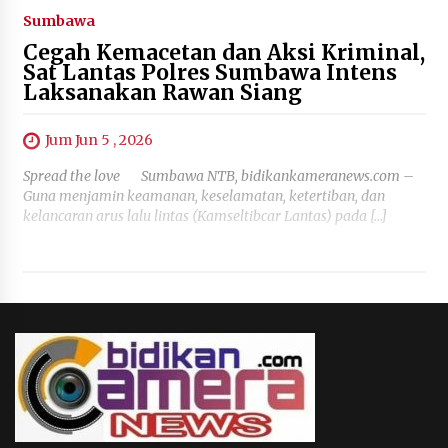
Sumbawa
Cegah Kemacetan dan Aksi Kriminal,
Sat Lantas Polres Sumbawa Intens
Laksanakan Rawan Siang
Jum Jun 5 , 2026
Spread the love Sumbawa NTB, bidikankameranews.com –
Guna menjamin keamanan, keselamatan, ketertiban, dan
kelancaran arus lalu lintas (Kamseltibcar Lantas) pada […]