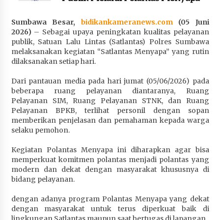
Penurunan Stunting di Sumbawa
4 minggu ago
Sumbawa Besar,
bidikankameranews.com
(05 Juni
2026)
– Sebagai upaya peningkatan kualitas pelayanan
Wabup Ansori Apresiasi Rekomendasi dan
publik, Satuan Lalu Lintas (Satlantas) Polres Sumbawa
Pandangan Fraksi – Fraksi DPRD Sumbawa
melaksanakan kegiatan “Satlantas Menyapa” yang rutin
dilaksanakan setiap hari.
4 minggu ago
Dari pantauan media pada hari jumat (05/06/2026) pada
Bupati Sumbawa Lepas 487 Atlet dari Berbagai
beberapa ruang pelayanan diantaranya, Ruang
Cabor yang Akan Berjuang pada PORPROV XII
Pelayanan SIM, Ruang Pelayanan STNK, dan Ruang
NTB 2026
Pelayanan BPKB, terlihat personil dengan sopan
4 minggu ago
memberikan penjelasan dan pemahaman kepada warga
selaku pemohon.
BAZNAS Kabupaten Sumbawa Salurkan Bantuan
Program 100 Mustahik Per Desa di Desa Teluk
Kegiatan Polantas Menyapa ini diharapkan agar bisa
Santong
memperkuat komitmen polantas menjadi polantas yang
4 minggu ago
modern dan dekat dengan masyarakat khususnya di
bidang pelayanan.
Dosen UTS Siap Kembangkan Inovasi Lewat
Pelatihan PDPP 2026 Bali
dengan adanya program Polantas Menyapa yang dekat
4 minggu ago
dengan masyarakat untuk terus diperkuat baik di
lingkungan Satlantas maupun saat bertugas di lapangan.