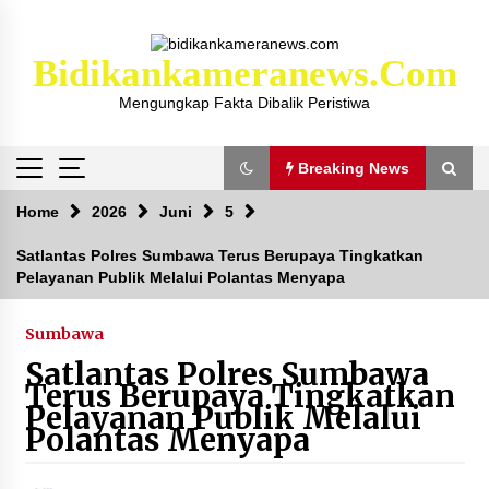
Skip
to
content
Bidikankameranews.com
Mengungkap Fakta Dibalik Peristiwa
Breaking News
Breaking News
Home
2026
Juni
5
Satlantas Polres Sumbawa Terus Berupaya Tingkatkan
Pelayanan Publik Melalui Polantas Menyapa
Kejaksaan KSB Mulai Lidik Mafia Tanah Desa
Sekongkang Bawah
2 tahun ago
Sumbawa
Satlantas Polres Sumbawa
Laporan Dugaan Pencabulan di Desa Sepayung
Terus Berupaya Tingkatkan
Kec. Plampang, Polres Sumbawa Pastikan
Pelayanan Publik Melalui
Proses Penyelidikan Berjalan Maksimal
Polantas Menyapa
4 minggu ago
Anggota Satlantas Polres Sumbawa, Briptu