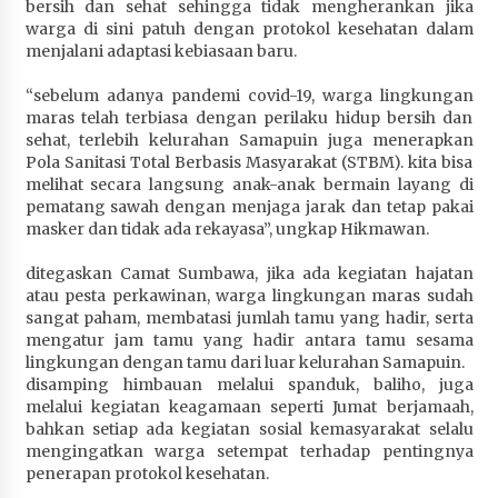
bersih dan sehat sehingga tidak mengherankan jika
Terapkan “Polantas Menyapa”, Satlantas Polres
warga di sini patuh dengan protokol kesehatan dalam
Sumbawa Berupaya Wujudkan Pelayanan
menjalani adaptasi kebiasaan baru.
Kepolisian yang Profesional
4 minggu ago
“sebelum adanya pandemi covid-19, warga lingkungan
maras telah terbiasa dengan perilaku hidup bersih dan
Capaian Program Pemerintah Kabupaten
sehat, terlebih kelurahan Samapuin juga menerapkan
Sumbawa Terus Dirasakan Masyarakat
Pola Sanitasi Total Berbasis Masyarakat (STBM). kita bisa
melihat secara langsung anak-anak bermain layang di
4 minggu ago
pematang sawah dengan menjaga jarak dan tetap pakai
masker dan tidak ada rekayasa”, ungkap Hikmawan.
ditegaskan Camat Sumbawa, jika ada kegiatan hajatan
atau pesta perkawinan, warga lingkungan maras sudah
sangat paham, membatasi jumlah tamu yang hadir, serta
mengatur jam tamu yang hadir antara tamu sesama
lingkungan dengan tamu dari luar kelurahan Samapuin.
disamping himbauan melalui spanduk, baliho, juga
melalui kegiatan keagamaan seperti Jumat berjamaah,
bahkan setiap ada kegiatan sosial kemasyarakat selalu
mengingatkan warga setempat terhadap pentingnya
penerapan protokol kesehatan.