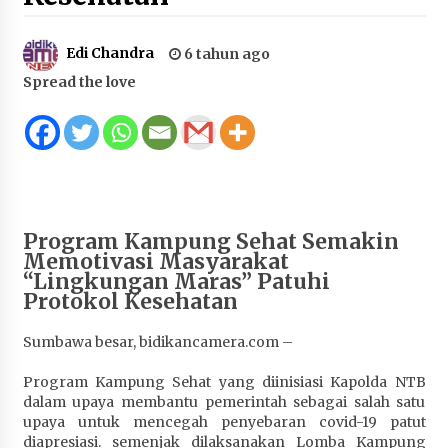
Juanda, Edukasi Masyarakat dalam Mengurus
Administrasi Kendaraan Berupa SIM
Edi Chandra
6 tahun ago
4 minggu ago
Spread the love
HUT ke-46 Dekranas di Makassar, di Hadapan
Ny. Selvi Gibran Ketua Dekranasda Sumbawa
Promosikan Tenun Kre Alang
4 minggu ago
Bupati H. Jarot : Demi Keberlanjutan Pelayanan,
Perumdam Batulanteh Akan Lakukan
Program Kampung Sehat Semakin
Penyesuaian Tarif Air Minum
Memotivasi Masyarakat
“Lingkungan Maras” Patuhi
4 minggu ago
Protokol Kesehatan
Prestasi Nasional, Polwan Polres Sumbawa
Bripda Vanesa Aprilia Renyaan, Sabet Juara II
Sumbawa besar, bidikancamera.com –
Taekwondo Kapolri Cup ke-7
Program Kampung Sehat yang diinisiasi Kapolda NTB
4 minggu ago
dalam upaya membantu pemerintah sebagai salah satu
upaya untuk mencegah penyebaran covid-19 patut
Sekretaris Bapperida, Dwi Rahayu, ST,. MM,.
diapresiasi. semenjak dilaksanakan Lomba Kampung
Pimpin Rakor Aksi Konvergensi Percepatan