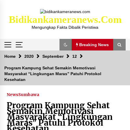
Skip
to
content
Bidikankameranews.com
Mengungkap Fakta Dibalik Peristiwa
Breaking News
Breaking News
Home
2020
September
12
Program Kampung Sehat Semakin Memotivasi
Masyarakat “Lingkungan Maras” Patuhi Protokol
Kejaksaan KSB Mulai Lidik Mafia Tanah Desa
Kesehatan
Sekongkang Bawah
2 tahun ago
News
Sumbawa
Laporan Dugaan Pencabulan di Desa Sepayung
Program Kampung Sehat
Kec. Plampang, Polres Sumbawa Pastikan
Semakin Memotivasi
Proses Penyelidikan Berjalan Maksimal
Masyarakat “Lingkungan
4 minggu ago
Maras” Patuhi Protokol
Kesehatan
Anggota Satlantas Polres Sumbawa, Briptu