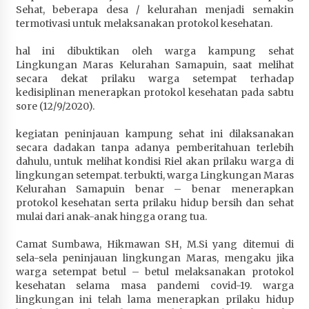
Sehat, beberapa desa / kelurahan menjadi semakin
Penurunan Stunting di Sumbawa
termotivasi untuk melaksanakan protokol kesehatan.
4 minggu ago
hal ini dibuktikan oleh warga kampung sehat
Wabup Ansori Apresiasi Rekomendasi dan
Lingkungan Maras Kelurahan Samapuin, saat melihat
Pandangan Fraksi – Fraksi DPRD Sumbawa
secara dekat prilaku warga setempat terhadap
4 minggu ago
kedisiplinan menerapkan protokol kesehatan pada sabtu
sore (12/9/2020).
Bupati Sumbawa Lepas 487 Atlet dari Berbagai
Cabor yang Akan Berjuang pada PORPROV XII
kegiatan peninjauan kampung sehat ini dilaksanakan
NTB 2026
secara dadakan tanpa adanya pemberitahuan terlebih
4 minggu ago
dahulu, untuk melihat kondisi Riel akan prilaku warga di
lingkungan setempat. terbukti, warga Lingkungan Maras
Kelurahan Samapuin benar – benar menerapkan
BAZNAS Kabupaten Sumbawa Salurkan Bantuan
protokol kesehatan serta prilaku hidup bersih dan sehat
Program 100 Mustahik Per Desa di Desa Teluk
mulai dari anak-anak hingga orang tua.
Santong
4 minggu ago
Camat Sumbawa, Hikmawan SH, M.Si yang ditemui di
sela-sela peninjauan lingkungan Maras, mengaku jika
Dosen UTS Siap Kembangkan Inovasi Lewat
warga setempat betul – betul melaksanakan protokol
Pelatihan PDPP 2026 Bali
kesehatan selama masa pandemi covid-19. warga
4 minggu ago
lingkungan ini telah lama menerapkan prilaku hidup