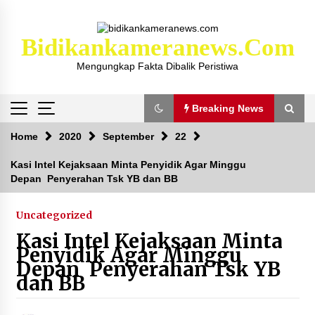
Skip
to
content
Bidikankameranews.com
Mengungkap Fakta Dibalik Peristiwa
Breaking News
Breaking News
Home
2020
September
22
Kasi Intel Kejaksaan Minta Penyidik Agar Minggu
Depan Penyerahan Tsk YB dan BB
Kejaksaan KSB Mulai Lidik Mafia Tanah Desa
Sekongkang Bawah
2 tahun ago
Uncategorized
Kasi Intel Kejaksaan Minta
Laporan Dugaan Pencabulan di Desa Sepayung
Penyidik Agar Minggu
Kec. Plampang, Polres Sumbawa Pastikan
Depan Penyerahan Tsk YB
Proses Penyelidikan Berjalan Maksimal
dan BB
4 minggu ago
Anggota Satlantas Polres Sumbawa, Briptu