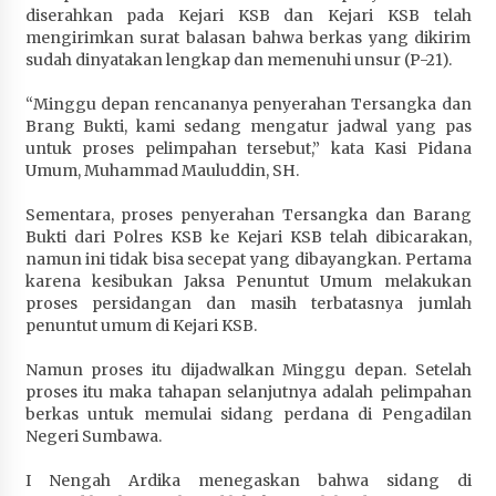
diserahkan pada Kejari KSB dan Kejari KSB telah
Penurunan Stunting di Sumbawa
mengirimkan surat balasan bahwa berkas yang dikirim
4 minggu ago
sudah dinyatakan lengkap dan memenuhi unsur (P-21).
Wabup Ansori Apresiasi Rekomendasi dan
“Minggu depan rencananya penyerahan Tersangka dan
Pandangan Fraksi – Fraksi DPRD Sumbawa
Brang Bukti, kami sedang mengatur jadwal yang pas
4 minggu ago
untuk proses pelimpahan tersebut,” kata Kasi Pidana
Umum, Muhammad Mauluddin, SH.
Bupati Sumbawa Lepas 487 Atlet dari Berbagai
Cabor yang Akan Berjuang pada PORPROV XII
Sementara, proses penyerahan Tersangka dan Barang
NTB 2026
Bukti dari Polres KSB ke Kejari KSB telah dibicarakan,
4 minggu ago
namun ini tidak bisa secepat yang dibayangkan. Pertama
karena kesibukan Jaksa Penuntut Umum melakukan
proses persidangan dan masih terbatasnya jumlah
BAZNAS Kabupaten Sumbawa Salurkan Bantuan
penuntut umum di Kejari KSB.
Program 100 Mustahik Per Desa di Desa Teluk
Santong
Namun proses itu dijadwalkan Minggu depan. Setelah
4 minggu ago
proses itu maka tahapan selanjutnya adalah pelimpahan
berkas untuk memulai sidang perdana di Pengadilan
Dosen UTS Siap Kembangkan Inovasi Lewat
Negeri Sumbawa.
Pelatihan PDPP 2026 Bali
4 minggu ago
I Nengah Ardika menegaskan bahwa sidang di