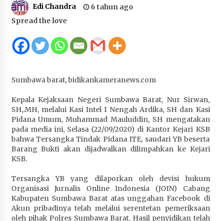
Edi Chandra
6 tahun ago
Juanda, Edukasi Masyarakat dalam Mengurus
Administrasi Kendaraan Berupa SIM
Spread the love
4 minggu ago
HUT ke-46 Dekranas di Makassar, di Hadapan
Ny. Selvi Gibran Ketua Dekranasda Sumbawa
Promosikan Tenun Kre Alang
Sumbawa barat, bidikankameranews.com
4 minggu ago
Kepala Kejaksaan Negeri Sumbawa Barat, Nur Sirwan,
Bupati H. Jarot : Demi Keberlanjutan Pelayanan,
SH,.MH, melalui Kasi Intel I Nengah Ardika, SH dan Kasi
Perumdam Batulanteh Akan Lakukan
Pidana Umum, Muhammad Mauluddin, SH mengatakan
Penyesuaian Tarif Air Minum
pada media ini, Selasa (22/09/2020) di Kantor Kejari KSB
4 minggu ago
bahwa Tersangka Tindak Pidana ITE, saudari YB beserta
Barang Bukti akan dijadwalkan dilimpahkan ke Kejari
Prestasi Nasional, Polwan Polres Sumbawa
KSB.
Bripda Vanesa Aprilia Renyaan, Sabet Juara II
Taekwondo Kapolri Cup ke-7
Tersangka YB yang dilaporkan oleh devisi hukum
Organisasi Jurnalis Online Indonesia (JOIN) Cabang
4 minggu ago
Kabupaten Sumbawa Barat atas unggahan Facebook di
Akun pribadinya telah melalui serentetan pemeriksaan
Sekretaris Bapperida, Dwi Rahayu, ST,. MM,.
oleh pihak Polres Sumbawa Barat. Hasil penyidikan telah
Pimpin Rakor Aksi Konvergensi Percepatan