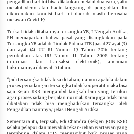
pengadilan hari ini bisa dilakukan melalui dua cara, yaitu
Terapkan “Polantas Menyapa”, Satlantas Polres
melalui vicon atau hadir langsung di pengadilan. Itu
Sumbawa Berupaya Wujudkan Pelayanan
dikarenakan kondisi hari ini daerah masih berusaha
Kepolisian yang Profesional
melawan Covid-19.
4 minggu ago
Terkait tidak ditahannya tersangka YB, I Nengah Ardika,
Capaian Program Pemerintah Kabupaten
SH memaparkan bahwa pasal yang disangkakan pada
Sumbawa Terus Dirasakan Masyarakat
Tersangka YB adalah Tindak Pidana ITE (pasal 27 ayat (3)
dan ayat (4) UU RI Nomor 19 Tahun 2016 tentang
1 bulan ago
perubahan atas UU Nomor 11 Tahun 2008 tentang
informasi dan transaksi elektronik), ancaman
hukumannya dibawah 5 tahun.
“Jadi tersangka tidak bisa di tahan, namun apabila dalam
proses persidangan tersangka tidak kooperatif maka bisa
saja Kejari KSB mengambil langkah lain yang terukur
agar proses sidang berjalan normal. Kami juga tidak mau
dikatakan tidak bisa menghadirkan tersangka oleh
Pengadilan nantinya,” jelas I Nengah Ardika.
Sementara itu, terpisah, Edi Chandra (Sekjen JOIN KSB)
selaku pelapor dan mewakili rekan-rekan wartawan yang
tergabung dalam JOIN menyambut baik proses yang