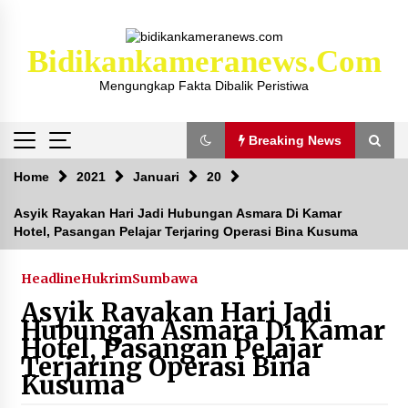
Skip
to
content
Bidikankameranews.com
Mengungkap Fakta Dibalik Peristiwa
Breaking News
Breaking News
Home
2021
Januari
20
Asyik Rayakan Hari Jadi Hubungan Asmara Di Kamar
Hotel, Pasangan Pelajar Terjaring Operasi Bina Kusuma
Kejaksaan KSB Mulai Lidik Mafia Tanah Desa
Sekongkang Bawah
2 tahun ago
Headline
Hukrim
Sumbawa
Asyik Rayakan Hari Jadi
Laporan Dugaan Pencabulan di Desa Sepayung
Hubungan Asmara Di Kamar
Kec. Plampang, Polres Sumbawa Pastikan
Hotel, Pasangan Pelajar
Proses Penyelidikan Berjalan Maksimal
Terjaring Operasi Bina
4 minggu ago
Kusuma
Anggota Satlantas Polres Sumbawa, Briptu