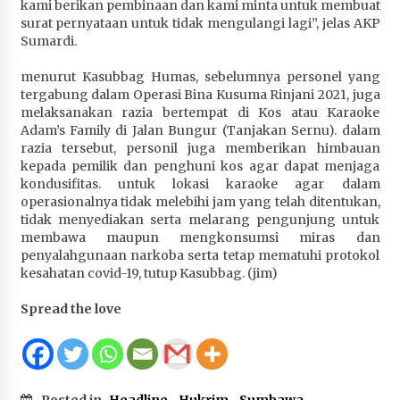
kami berikan pembinaan dan kami minta untuk membuat
Terapkan “Polantas Menyapa”, Satlantas Polres
surat pernyataan untuk tidak mengulangi lagi”, jelas AKP
Sumbawa Berupaya Wujudkan Pelayanan
Sumardi.
Kepolisian yang Profesional
1 bulan ago
menurut Kasubbag Humas, sebelumnya personel yang
tergabung dalam Operasi Bina Kusuma Rinjani 2021, juga
Capaian Program Pemerintah Kabupaten
melaksanakan razia bertempat di Kos atau Karaoke
Sumbawa Terus Dirasakan Masyarakat
Adam’s Family di Jalan Bungur (Tanjakan Sernu). dalam
razia tersebut, personil juga memberikan himbauan
1 bulan ago
kepada pemilik dan penghuni kos agar dapat menjaga
kondusifitas. untuk lokasi karaoke agar dalam
operasionalnya tidak melebihi jam yang telah ditentukan,
tidak menyediakan serta melarang pengunjung untuk
membawa maupun mengkonsumsi miras dan
penyalahgunaan narkoba serta tetap mematuhi protokol
kesahatan covid-19, tutup Kasubbag. (jim)
Spread the love
Posted in
Headline
,
Hukrim
,
Sumbawa