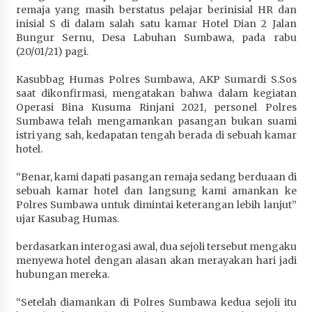
remaja yang masih berstatus pelajar berinisial HR dan
Penurunan Stunting di Sumbawa
inisial S di dalam salah satu kamar Hotel Dian 2 Jalan
1 bulan ago
Bungur Sernu, Desa Labuhan Sumbawa, pada rabu
(20/01/21) pagi.
Wabup Ansori Apresiasi Rekomendasi dan
Pandangan Fraksi – Fraksi DPRD Sumbawa
Kasubbag Humas Polres Sumbawa, AKP Sumardi S.Sos
1 bulan ago
saat dikonfirmasi, mengatakan bahwa dalam kegiatan
Operasi Bina Kusuma Rinjani 2021, personel Polres
Bupati Sumbawa Lepas 487 Atlet dari Berbagai
Sumbawa telah mengamankan pasangan bukan suami
Cabor yang Akan Berjuang pada PORPROV XII
istri yang sah, kedapatan tengah berada di sebuah kamar
NTB 2026
hotel.
1 bulan ago
“Benar, kami dapati pasangan remaja sedang berduaan di
sebuah kamar hotel dan langsung kami amankan ke
BAZNAS Kabupaten Sumbawa Salurkan Bantuan
Polres Sumbawa untuk dimintai keterangan lebih lanjut”
Program 100 Mustahik Per Desa di Desa Teluk
ujar Kasubag Humas.
Santong
1 bulan ago
berdasarkan interogasi awal, dua sejoli tersebut mengaku
menyewa hotel dengan alasan akan merayakan hari jadi
Dosen UTS Siap Kembangkan Inovasi Lewat
hubungan mereka.
Pelatihan PDPP 2026 Bali
1 bulan ago
“Setelah diamankan di Polres Sumbawa kedua sejoli itu