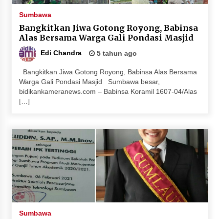
Penurunan Stunting di Sumbawa
Sumbawa
4 minggu ago
Bangkitkan Jiwa Gotong Royong, Babinsa
Alas Bersama Warga Gali Pondasi Masjid
Wabup Ansori Apresiasi Rekomendasi dan
Pandangan Fraksi – Fraksi DPRD Sumbawa
Edi Chandra
5 tahun ago
4 minggu ago
Bangkitkan Jiwa Gotong Royong, Babinsa Alas Bersama
Warga Gali Pondasi Masjid Sumbawa besar,
Bupati Sumbawa Lepas 487 Atlet dari Berbagai
bidikankameranews.com – Babinsa Koramil 1607-04/Alas
Cabor yang Akan Berjuang pada PORPROV XII
[…]
NTB 2026
4 minggu ago
BAZNAS Kabupaten Sumbawa Salurkan Bantuan
Program 100 Mustahik Per Desa di Desa Teluk
Santong
4 minggu ago
Dosen UTS Siap Kembangkan Inovasi Lewat
Pelatihan PDPP 2026 Bali
4 minggu ago
Sumbawa