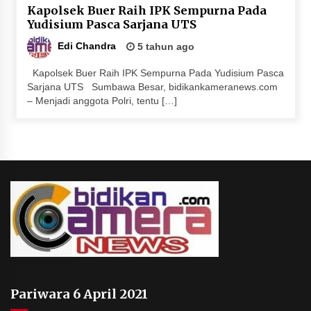
Kapolsek Buer Raih IPK Sempurna Pada
Terapkan “Polantas Menyapa”, Satlantas Polres
Yudisium Pasca Sarjana UTS
Sumbawa Berupaya Wujudkan Pelayanan
Kepolisian yang Profesional
Edi Chandra
5 tahun ago
4 minggu ago
Kapolsek Buer Raih IPK Sempurna Pada Yudisium Pasca
Capaian Program Pemerintah Kabupaten
Sarjana UTS Sumbawa Besar, bidikankameranews.com
Sumbawa Terus Dirasakan Masyarakat
– Menjadi anggota Polri, tentu […]
4 minggu ago
Pariwara 6 April 2021