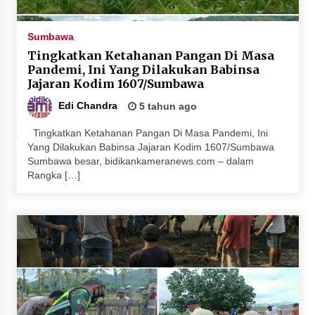
Juanda, Edukasi Masyarakat dalam Mengurus
Administrasi Kendaraan Berupa SIM
Sumbawa
4 minggu ago
Tingkatkan Ketahanan Pangan Di Masa
Pandemi, Ini Yang Dilakukan Babinsa
HUT ke-46 Dekranas di Makassar, di Hadapan
Jajaran Kodim 1607/Sumbawa
Ny. Selvi Gibran Ketua Dekranasda Sumbawa
Promosikan Tenun Kre Alang
Edi Chandra
5 tahun ago
4 minggu ago
Tingkatkan Ketahanan Pangan Di Masa Pandemi, Ini
Yang Dilakukan Babinsa Jajaran Kodim 1607/Sumbawa
Bupati H. Jarot : Demi Keberlanjutan Pelayanan,
Sumbawa besar, bidikankameranews.com – dalam
Perumdam Batulanteh Akan Lakukan
Rangka […]
Penyesuaian Tarif Air Minum
4 minggu ago
Prestasi Nasional, Polwan Polres Sumbawa
Bripda Vanesa Aprilia Renyaan, Sabet Juara II
Taekwondo Kapolri Cup ke-7
4 minggu ago
Sekretaris Bapperida, Dwi Rahayu, ST,. MM,.
Pimpin Rakor Aksi Konvergensi Percepatan