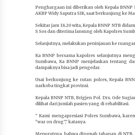
1 bulan ago
Penghargaan ini diberikan oleh Kepala BNNP N
AKBP Widy Saputra SIK, saat berkunjung ke Map
Sekitar jam 18.20 wita, Kepala BNNP NTB dida
S Sos dan diterima lansung oleh Kapolres Su
Selanjutnya, melakukan peninjauan ke ruanga
Ka BNNP bersama kapolres selanjutnya menge
Sumbawa, Ka BNNP menjelaskan tentang da
dampaknya bisa jadi pengedar.
Usai berkunjung ke rutan polres, Kepala B
narkoba tingkat provinsi.
Kepala BNNP NTB, Brigjen Pol. Drs. Gde Sugi
dilihat dari jumlah pasien yang di rehabilitasi.
” Kami mengapresiasi Polres Sumbawa, kar
“war on drug”,” katanya.
Menurutnya, bahwa dirumah tahanan di NTB, 