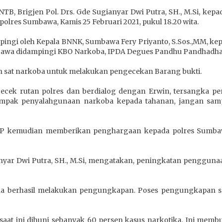
TB, Brigjen Pol. Drs. Gde Sugianyar Dwi Putra, SH., M.Si, ke
olres Sumbawa, Kamis 25 Februari 2021, pukul 18.20 wita.
mpingi oleh Kepala BNNK, Sumbawa Fery Priyanto, S.Sos.,MM, k
mbawa didampingi KBO Narkoba, IPDA Degues Pandhu Pandhadha, 
n sat narkoba untuk melakukan pengecekan Barang bukti.
cek rutan polres dan berdialog dengan Erwin, tersangka pe
mpak penyalahgunaan narkoba kepada tahanan, jangan sam
NNP kemudian memberikan penghargaan kepada polres Sumba
anyar Dwi Putra, SH., M.Si, mengatakan, peningkatan penggun
ena berhasil melakukan pengungkapan. Poses pengungkapan 
saat ini dihuni sebanyak 60 persen kasus narkotika. Ini mem