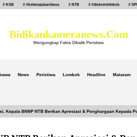
# KSB
# #ksbmajuluarbiasa
# NTB
# #diskominfoksb
# SP
Bidikankameranews.com
Mengungkap Fakta Dibalik Peristiwa
bawa
News
Peristiwa
Lombok
Headline
Mataram
asi, Kepala BNNP NTB Berikan Apresiasi & Penghargaan Kepada 
Laporan Dugaan Pencabulan di Desa
Sepayung Kec. Plampang, Polres