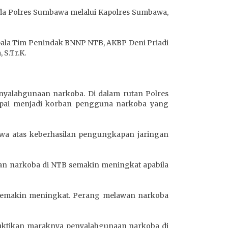
pada Polres Sumbawa melalui Kapolres Sumbawa,
epala Tim Penindak BNNP NTB, AKBP Deni Priadi
S.Tr.K.
nyalahgunaan narkoba. Di dalam rutan Polres
pai menjadi korban pengguna narkoba yang
wa atas keberhasilan pengungkapan jaringan
aan narkoba di NTB semakin meningkat apabila
semakin meningkat. Perang melawan narkoba
buktikan maraknya penyalahgunaan narkoba di