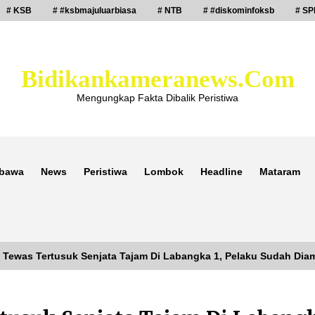
# KSB
# #ksbmajuluarbiasa
# NTB
# #diskominfoksb
# SP
Bidikankameranews.com
Mengungkap Fakta Dibalik Peristiwa
bawa
News
Peristiwa
Lombok
Headline
Mataram
 Tewas Tertusuk Senjata Tajam Di Labangka 1, Pelaku Sudah Dia
Laporan Dugaan Pencabulan di Desa
Sepayung Kec. Plampang, Polres