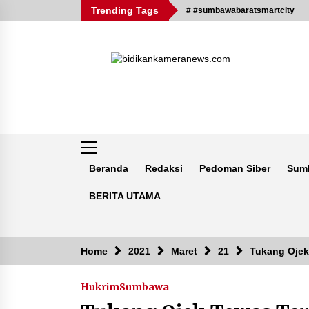
Skip
Trending Tags
# #sumbawabaratsmartcity
to
content
Beranda
Redaksi
Pedoman Siber
Sum
BERITA UTAMA
Breaking News
Home
2021
Maret
21
Tukang Ojek
Hukrim
Sumbawa
Kejaksaan KSB Mulai Lidik Mafia
Tanah Desa Sekongkang Bawah