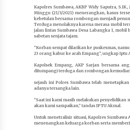
1 bulan ago
Kapolres Sumbawa, AKBP Widy Saputra, S.IK.,
Minggu (21/3/2021) menerangkan, kasus ters
kebetulan bersama rombongan menjadi penump
Terduga menolaknya karena merasa mobil ters
jalan lintas Sumbawa Desa Labangka 1, mobil 
sabetan senjata tajam.
“Korban sempat dilarikan ke puskesmas, nam
23 orang kabur ke arah Empang”, ungkap Iptu 
Kapolsek Empang, AKP Sarjan bersama angg
ditumpangi terduga dan rombongan kemudian d
sejauh ini Polres Sumbawa telah menetapkan
adanya tersangka lain.
“Saat ini kami masih melakukan penyelidikan
akan kami sampaikan,” tandas IPTU Akmal.
Untuk menetralisir situasi, Kapolres Sumbaw
menenangkan keluarga korban serta memberi