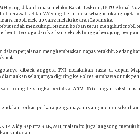
 MH yang dikonfirmasi melalui Kasat Reskrim, IPTU Akmal Nov
ebut berawal ketika MY yang berprofesi sebagai tukang ojek
ang mobil pick-up yang melaju ke arah Labangka.
ebut sudah mencukupi. Namun korban terus mengikuti mobil ter
berhenti, terduga dan korban cekcok hingga berujung pengani
un dalam perjalanan menghembuskan napas terakhir. Sedangk
Akmal.
otanya diback anggota TNI melakukan razia di depan Map
iamankan selanjutnya digiring ke Polres Sumbawa untuk penan
 satu orang tersangka berinisial ARM. Keterangan saksi ma
 mendalam terkait perkara penganiayaan yang menimpa korban
a AKBP Widy Saputra S.I.K, MH, malam itu juga langsung menuj
kan santunan.