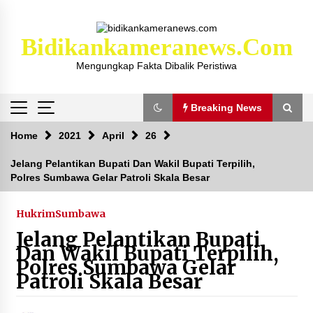
Skip
to
content
Bidikankameranews.com
Mengungkap Fakta Dibalik Peristiwa
Breaking News
Breaking News
Home
2021
April
26
Jelang Pelantikan Bupati Dan Wakil Bupati Terpilih,
Polres Sumbawa Gelar Patroli Skala Besar
Kejaksaan KSB Mulai Lidik Mafia Tanah Desa
Sekongkang Bawah
2 tahun ago
Hukrim
Sumbawa
Jelang Pelantikan Bupati
Laporan Dugaan Pencabulan di Desa Sepayung
Dan Wakil Bupati Terpilih,
Kec. Plampang, Polres Sumbawa Pastikan
Polres Sumbawa Gelar
Proses Penyelidikan Berjalan Maksimal
Patroli Skala Besar
4 minggu ago
Anggota Satlantas Polres Sumbawa, Briptu