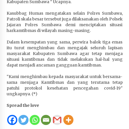
Kabupaten Sumbawa ” Ucapnya.
Terapkan “Polantas Menyapa”, Satlantas Polres
Sumbawa Berupaya Wujudkan Pelayanan
Kasubbag Humas mengatakan selain Polres Sumbawa,
Kepolisian yang Profesional
Patroli skala besar tersebut juga dilaksanakan oleh Polsek
1 bulan ago
Jajaran Polres Sumbawa demi menciptakan situasi
harkamtibmas di wilayah masing-masing.
Capaian Program Pemerintah Kabupaten
Sumbawa Terus Dirasakan Masyarakat
Dalam kesempatan yang sama, perwira balok tiga emas
itu turut menghimbau dan mengajak seluruh lapisan
1 bulan ago
masyarakat Kabupaten Sumbawa agar tetap menjaga
situasi kamtibmas dan tidak melakukan hal-hal yang
dapat menjadi ancaman gangguan kamtibmas.
“Kami menghimbau kepada masyarakat untuk bersama-
sama menjaga Kamtibmas dan yang terutama tetap
patuhi protokol kesehatan pencegahan covid-19″
ungkapnya. (*)
Spread the love