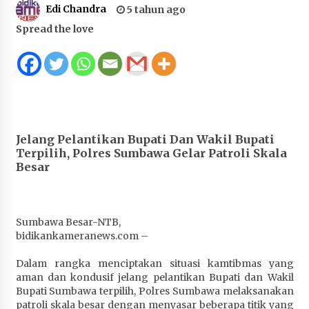
Edi Chandra
5 tahun ago
Juanda, Edukasi Masyarakat dalam Mengurus
Administrasi Kendaraan Berupa SIM
Spread the love
1 bulan ago
HUT ke-46 Dekranas di Makassar, di Hadapan
Ny. Selvi Gibran Ketua Dekranasda Sumbawa
Promosikan Tenun Kre Alang
1 bulan ago
Jelang Pelantikan Bupati Dan Wakil Bupati
Bupati H. Jarot : Demi Keberlanjutan Pelayanan,
Terpilih, Polres Sumbawa Gelar Patroli Skala
Perumdam Batulanteh Akan Lakukan
Besar
Penyesuaian Tarif Air Minum
1 bulan ago
Prestasi Nasional, Polwan Polres Sumbawa
Sumbawa Besar-NTB,
Bripda Vanesa Aprilia Renyaan, Sabet Juara II
bidikankameranews.com –
Taekwondo Kapolri Cup ke-7
Dalam rangka menciptakan situasi kamtibmas yang
1 bulan ago
aman dan kondusif jelang pelantikan Bupati dan Wakil
Bupati Sumbawa terpilih, Polres Sumbawa melaksanakan
Sekretaris Bapperida, Dwi Rahayu, ST,. MM,.
patroli skala besar dengan menyasar beberapa titik yang
Pimpin Rakor Aksi Konvergensi Percepatan