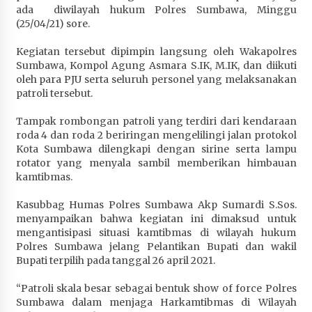
ada diwilayah hukum Polres Sumbawa, Minggu
Penurunan Stunting di Sumbawa
(25/04/21) sore.
1 bulan ago
Kegiatan tersebut dipimpin langsung oleh Wakapolres
Wabup Ansori Apresiasi Rekomendasi dan
Sumbawa, Kompol Agung Asmara S.IK, M.IK, dan diikuti
Pandangan Fraksi – Fraksi DPRD Sumbawa
oleh para PJU serta seluruh personel yang melaksanakan
1 bulan ago
patroli tersebut.
Bupati Sumbawa Lepas 487 Atlet dari Berbagai
Tampak rombongan patroli yang terdiri dari kendaraan
Cabor yang Akan Berjuang pada PORPROV XII
roda 4 dan roda 2 beriringan mengelilingi jalan protokol
NTB 2026
Kota Sumbawa dilengkapi dengan sirine serta lampu
1 bulan ago
rotator yang menyala sambil memberikan himbauan
kamtibmas.
BAZNAS Kabupaten Sumbawa Salurkan Bantuan
Kasubbag Humas Polres Sumbawa Akp Sumardi S.Sos.
Program 100 Mustahik Per Desa di Desa Teluk
menyampaikan bahwa kegiatan ini dimaksud untuk
Santong
mengantisipasi situasi kamtibmas di wilayah hukum
1 bulan ago
Polres Sumbawa jelang Pelantikan Bupati dan wakil
Bupati terpilih pada tanggal 26 april 2021.
Dosen UTS Siap Kembangkan Inovasi Lewat
Pelatihan PDPP 2026 Bali
“Patroli skala besar sebagai bentuk show of force Polres
1 bulan ago
Sumbawa dalam menjaga Harkamtibmas di Wilayah