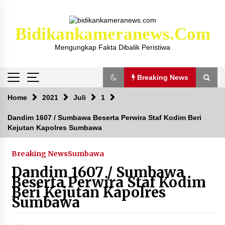
Skip
to
content
Bidikankameranews.com
Mengungkap Fakta Dibalik Peristiwa
Breaking News
Breaking News
Home
2021
Juli
1
Dandim 1607 / Sumbawa Beserta Perwira Staf Kodim Beri
Kejutan Kapolres Sumbawa
Kejaksaan KSB Mulai Lidik Mafia Tanah Desa
Sekongkang Bawah
2 tahun ago
Breaking News
Sumbawa
Dandim 1607 / Sumbawa
Laporan Dugaan Pencabulan di Desa Sepayung
Beserta Perwira Staf Kodim
Kec. Plampang, Polres Sumbawa Pastikan
Beri Kejutan Kapolres
Proses Penyelidikan Berjalan Maksimal
Sumbawa
4 minggu ago
Anggota Satlantas Polres Sumbawa, Briptu