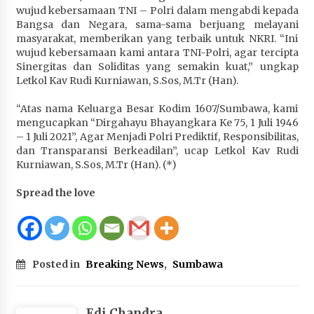
wujud kebersamaan TNI – Polri dalam mengabdi kepada
Terapkan “Polantas Menyapa”, Satlantas Polres
Bangsa dan Negara, sama-sama berjuang melayani
Sumbawa Berupaya Wujudkan Pelayanan
masyarakat, memberikan yang terbaik untuk NKRI. “Ini
Kepolisian yang Profesional
wujud kebersamaan kami antara TNI-Polri, agar tercipta
1 bulan ago
Sinergitas dan Soliditas yang semakin kuat,” ungkap
Letkol Kav Rudi Kurniawan, S.Sos, M.Tr (Han).
Capaian Program Pemerintah Kabupaten
Sumbawa Terus Dirasakan Masyarakat
“Atas nama Keluarga Besar Kodim 1607/Sumbawa, kami
1 bulan ago
mengucapkan “Dirgahayu Bhayangkara Ke 75, 1 Juli 1946
– 1 Juli 2021”, Agar Menjadi Polri Prediktif, Responsibilitas,
dan Transparansi Berkeadilan”, ucap Letkol Kav Rudi
Kurniawan, S.Sos, M.Tr (Han). (*)
Spread the love
Posted in
Breaking News
,
Sumbawa
Edi Chandra