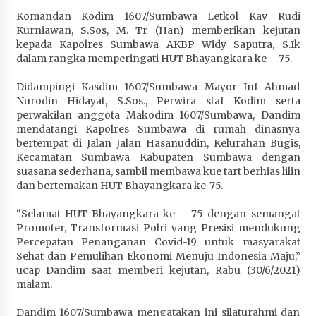
Penurunan Stunting di Sumbawa
Komandan Kodim 1607/Sumbawa Letkol Kav Rudi
4 minggu ago
Kurniawan, S.Sos, M. Tr (Han) memberikan kejutan
kepada Kapolres Sumbawa AKBP Widy Saputra, S.Ik
dalam rangka memperingati HUT Bhayangkara ke – 75.
Wabup Ansori Apresiasi Rekomendasi dan
Pandangan Fraksi – Fraksi DPRD Sumbawa
Didampingi Kasdim 1607/Sumbawa Mayor Inf Ahmad
4 minggu ago
Nurodin Hidayat, S.Sos., Perwira staf Kodim serta
perwakilan anggota Makodim 1607/Sumbawa, Dandim
Bupati Sumbawa Lepas 487 Atlet dari Berbagai
mendatangi Kapolres Sumbawa di rumah dinasnya
Cabor yang Akan Berjuang pada PORPROV XII
bertempat di Jalan Jalan Hasanuddin, Kelurahan Bugis,
NTB 2026
Kecamatan Sumbawa Kabupaten Sumbawa dengan
1 bulan ago
suasana sederhana, sambil membawa kue tart berhias lilin
dan bertemakan HUT Bhayangkara ke-75.
BAZNAS Kabupaten Sumbawa Salurkan Bantuan
Program 100 Mustahik Per Desa di Desa Teluk
“Selamat HUT Bhayangkara ke – 75 dengan semangat
Santong
Promoter, Transformasi Polri yang Presisi mendukung
1 bulan ago
Percepatan Penanganan Covid-19 untuk masyarakat
Sehat dan Pemulihan Ekonomi Menuju Indonesia Maju,”
Dosen UTS Siap Kembangkan Inovasi Lewat
ucap Dandim saat memberi kejutan, Rabu (30/6/2021)
Pelatihan PDPP 2026 Bali
malam.
1 bulan ago
Dandim 1607/Sumbawa mengatakan ini silaturahmi dan