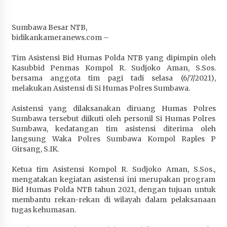
Penurunan Stunting di Sumbawa
4 minggu ago
Sumbawa Besar NTB,
bidikankameranews.com –
Wabup Ansori Apresiasi Rekomendasi dan
Pandangan Fraksi – Fraksi DPRD Sumbawa
Tim Asistensi Bid Humas Polda NTB yang dipimpin oleh
4 minggu ago
Kasubbid Penmas Kompol R. Sudjoko Aman, S.Sos.
bersama anggota tim pagi tadi selasa (6/7/2021),
Bupati Sumbawa Lepas 487 Atlet dari Berbagai
melakukan Asistensi di Si Humas Polres Sumbawa.
Cabor yang Akan Berjuang pada PORPROV XII
NTB 2026
Asistensi yang dilaksanakan diruang Humas Polres
4 minggu ago
Sumbawa tersebut diikuti oleh personil Si Humas Polres
Sumbawa, kedatangan tim asistensi diterima oleh
langsung Waka Polres Sumbawa Kompol Raples P
BAZNAS Kabupaten Sumbawa Salurkan Bantuan
Girsang, S.IK.
Program 100 Mustahik Per Desa di Desa Teluk
Santong
Ketua tim Asistensi Kompol R. Sudjoko Aman, S.Sos.,
4 minggu ago
mengatakan kegiatan asistensi ini merupakan program
Bid Humas Polda NTB tahun 2021, dengan tujuan untuk
Dosen UTS Siap Kembangkan Inovasi Lewat
membantu rekan-rekan di wilayah dalam pelaksanaan
Pelatihan PDPP 2026 Bali
tugas kehumasan.
4 minggu ago