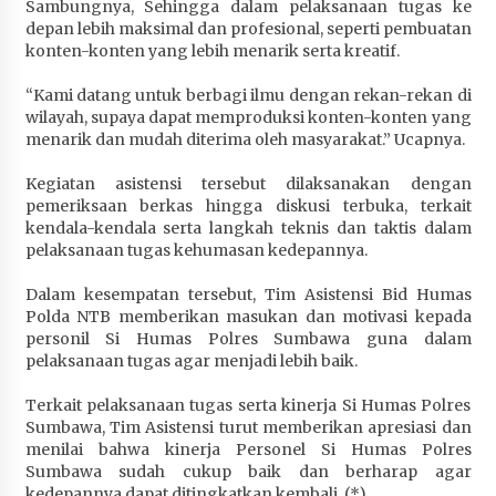
Sambungnya, Sehingga dalam pelaksanaan tugas ke
Terapkan “Polantas Menyapa”, Satlantas Polres
depan lebih maksimal dan profesional, seperti pembuatan
Sumbawa Berupaya Wujudkan Pelayanan
konten-konten yang lebih menarik serta kreatif.
Kepolisian yang Profesional
4 minggu ago
“Kami datang untuk berbagi ilmu dengan rekan-rekan di
wilayah, supaya dapat memproduksi konten-konten yang
Capaian Program Pemerintah Kabupaten
menarik dan mudah diterima oleh masyarakat.” Ucapnya.
Sumbawa Terus Dirasakan Masyarakat
Kegiatan asistensi tersebut dilaksanakan dengan
4 minggu ago
pemeriksaan berkas hingga diskusi terbuka, terkait
kendala-kendala serta langkah teknis dan taktis dalam
pelaksanaan tugas kehumasan kedepannya.
Dalam kesempatan tersebut, Tim Asistensi Bid Humas
Polda NTB memberikan masukan dan motivasi kepada
personil Si Humas Polres Sumbawa guna dalam
pelaksanaan tugas agar menjadi lebih baik.
Terkait pelaksanaan tugas serta kinerja Si Humas Polres
Sumbawa, Tim Asistensi turut memberikan apresiasi dan
menilai bahwa kinerja Personel Si Humas Polres
Sumbawa sudah cukup baik dan berharap agar
kedepannya dapat ditingkatkan kembali. (*)