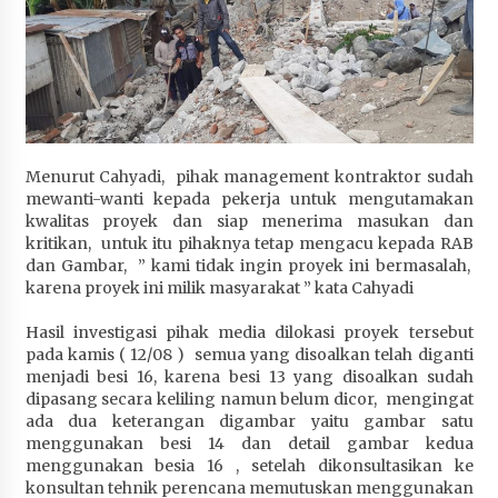
Terapkan “Polantas Menyapa”, Satlantas Polres
Sumbawa Berupaya Wujudkan Pelayanan
Kepolisian yang Profesional
4 minggu ago
Capaian Program Pemerintah Kabupaten
Sumbawa Terus Dirasakan Masyarakat
Menurut Cahyadi, pihak management kontraktor sudah
4 minggu ago
mewanti-wanti kepada pekerja untuk mengutamakan
kwalitas proyek dan siap menerima masukan dan
kritikan, untuk itu pihaknya tetap mengacu kepada RAB
dan Gambar, ” kami tidak ingin proyek ini bermasalah,
karena proyek ini milik masyarakat ” kata Cahyadi
Hasil investigasi pihak media dilokasi proyek tersebut
pada kamis ( 12/08 ) semua yang disoalkan telah diganti
menjadi besi 16, karena besi 13 yang disoalkan sudah
dipasang secara keliling namun belum dicor, mengingat
ada dua keterangan digambar yaitu gambar satu
menggunakan besi 14 dan detail gambar kedua
menggunakan besia 16 , setelah dikonsultasikan ke
konsultan tehnik perencana memutuskan menggunakan