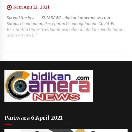
Kam Agu 12 , 2021
Spread the love SUMBAWA, bidikankameranews.com –
Satgas Penanganan Percepatan Penanggulangan Covid-19
Kecamatan Unter Iwes Sumbawa telah dilakukan pembubaran
acara resepsi […]
Pariwara 6 April 2021