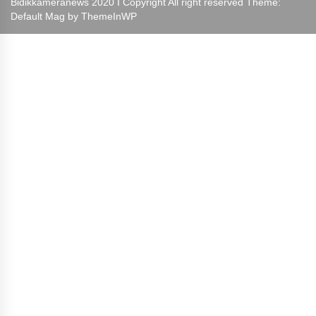
Bidikkameranews 2020 I Copyright All right reserved Theme:
Default Mag by
ThemeInWP