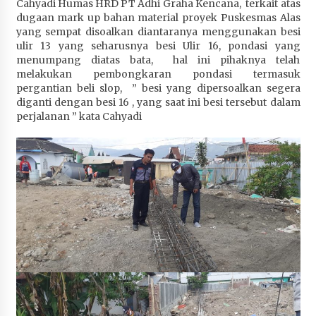
Cahyadi Humas HRD PT Adhi Graha Kencana, terkait atas
Penurunan Stunting di Sumbawa
dugaan mark up bahan material proyek Puskesmas Alas
4 minggu ago
yang sempat disoalkan diantaranya menggunakan besi
ulir 13 yang seharusnya besi Ulir 16, pondasi yang
Wabup Ansori Apresiasi Rekomendasi dan
menumpang diatas bata, hal ini pihaknya telah
Pandangan Fraksi – Fraksi DPRD Sumbawa
melakukan pembongkaran pondasi termasuk
pergantian beli slop, ” besi yang dipersoalkan segera
4 minggu ago
diganti dengan besi 16 , yang saat ini besi tersebut dalam
perjalanan ” kata Cahyadi
Bupati Sumbawa Lepas 487 Atlet dari Berbagai
Cabor yang Akan Berjuang pada PORPROV XII
NTB 2026
4 minggu ago
BAZNAS Kabupaten Sumbawa Salurkan Bantuan
Program 100 Mustahik Per Desa di Desa Teluk
Santong
4 minggu ago
Dosen UTS Siap Kembangkan Inovasi Lewat
Pelatihan PDPP 2026 Bali
4 minggu ago