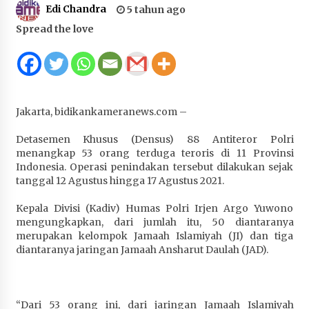
Edi Chandra
5 tahun ago
Juanda, Edukasi Masyarakat dalam Mengurus
Administrasi Kendaraan Berupa SIM
Spread the love
4 minggu ago
HUT ke-46 Dekranas di Makassar, di Hadapan
Ny. Selvi Gibran Ketua Dekranasda Sumbawa
Promosikan Tenun Kre Alang
Jakarta, bidikankameranews.com –
4 minggu ago
Detasemen Khusus (Densus) 88 Antiteror Polri
Bupati H. Jarot : Demi Keberlanjutan Pelayanan,
menangkap 53 orang terduga teroris di 11 Provinsi
Perumdam Batulanteh Akan Lakukan
Indonesia. Operasi penindakan tersebut dilakukan sejak
Penyesuaian Tarif Air Minum
tanggal 12 Agustus hingga 17 Agustus 2021.
4 minggu ago
Kepala Divisi (Kadiv) Humas Polri Irjen Argo Yuwono
Prestasi Nasional, Polwan Polres Sumbawa
mengungkapkan, dari jumlah itu, 50 diantaranya
Bripda Vanesa Aprilia Renyaan, Sabet Juara II
merupakan kelompok Jamaah Islamiyah (JI) dan tiga
Taekwondo Kapolri Cup ke-7
diantaranya jaringan Jamaah Ansharut Daulah (JAD).
4 minggu ago
Sekretaris Bapperida, Dwi Rahayu, ST,. MM,.
“Dari 53 orang ini, dari jaringan Jamaah Islamiyah
Pimpin Rakor Aksi Konvergensi Percepatan