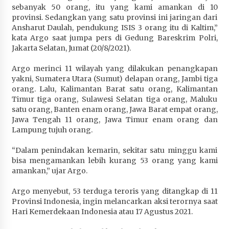
sebanyak 50 orang, itu yang kami amankan di 10
Penurunan Stunting di Sumbawa
provinsi. Sedangkan yang satu provinsi ini jaringan dari
4 minggu ago
Ansharut Daulah, pendukung ISIS 3 orang itu di Kaltim,”
kata Argo saat jumpa pers di Gedung Bareskrim Polri,
Wabup Ansori Apresiasi Rekomendasi dan
Jakarta Selatan, Jumat (20/8/2021).
Pandangan Fraksi – Fraksi DPRD Sumbawa
4 minggu ago
Argo merinci 11 wilayah yang dilakukan penangkapan
yakni, Sumatera Utara (Sumut) delapan orang, Jambi tiga
Bupati Sumbawa Lepas 487 Atlet dari Berbagai
orang. Lalu, Kalimantan Barat satu orang, Kalimantan
Cabor yang Akan Berjuang pada PORPROV XII
Timur tiga orang, Sulawesi Selatan tiga orang, Maluku
NTB 2026
satu orang, Banten enam orang, Jawa Barat empat orang,
4 minggu ago
Jawa Tengah 11 orang, Jawa Timur enam orang dan
Lampung tujuh orang.
BAZNAS Kabupaten Sumbawa Salurkan Bantuan
“Dalam penindakan kemarin, sekitar satu minggu kami
Program 100 Mustahik Per Desa di Desa Teluk
bisa mengamankan lebih kurang 53 orang yang kami
Santong
amankan,” ujar Argo.
4 minggu ago
Argo menyebut, 53 terduga teroris yang ditangkap di 11
Dosen UTS Siap Kembangkan Inovasi Lewat
Provinsi Indonesia, ingin melancarkan aksi terornya saat
Pelatihan PDPP 2026 Bali
Hari Kemerdekaan Indonesia atau 17 Agustus 2021.
4 minggu ago