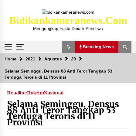
Skip
to
content
Bidikankameranews.com
Mengungkap Fakta Dibalik Peristiwa
Breaking News
Breaking News
Home
2021
Agustus
20
Selama Seminggu, Densus 88 Anti Teror Tangkap 53
Terduga Teroris di 11 Provinsi
Kejaksaan KSB Mulai Lidik Mafia Tanah Desa
Sekongkang Bawah
2 tahun ago
Headline
Hukrim
Nasional
Selama Seminggu, Densus
Laporan Dugaan Pencabulan di Desa Sepayung
88 Anti Teror Tangkap 53
Kec. Plampang, Polres Sumbawa Pastikan
Terduga Teroris di 11
Proses Penyelidikan Berjalan Maksimal
Provinsi
4 minggu ago
Anggota Satlantas Polres Sumbawa, Briptu