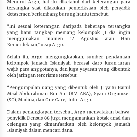
Menurut Argo, hal itu diketahui dari keterangan para
Terapkan “Polantas Menyapa”, Satlantas Polres
tersangka saat dilakukan pemeriksaan oleh penyidik
Sumbawa Berupaya Wujudkan Pelayanan
detasemen berlambang burung hantu tersebut.
Kepolisian yang Profesional
4 minggu ago
“Ini sesuai keterangan daripada beberapa tersangka
yang kami tangkap memang kelompok JI dia ingin
Capaian Program Pemerintah Kabupaten
menggunakan momen 17 Agustus atau Hari
Sumbawa Terus Dirasakan Masyarakat
Kemerdekaan,” ucap Argo.
1 bulan ago
Selain itu, Argo mengungkapkan, sumber pendanaan
kelompok Jamaah Islamiyah berasal daro iuran-iuran
wajib para anggotanya, dan juga yayasan yang dibentuk
oleh jaringan terorisme tersebut.
“Pengumpulan uang yang dibentuk oleh JI yaitu Baitul
Maal Abdurahman Bin Auf (BM ABA), Syam Organizer
(SO), Madina, dan One Care,” tutur Argo.
Dalam penangkapan tersebut, Argo menyatakan bahwa,
penyidik Densus 88 juga mengamankan kotak amal dan
celengan yang dimanfaatkan oleh kelompok Jamaah
Islamiyah dalam mencari dana.