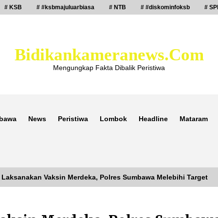
# KSB
# #ksbmajuluarbiasa
# NTB
# #diskominfoksb
# SP
Bidikankameranews.com
Mengungkap Fakta Dibalik Peristiwa
bawa
News
Peristiwa
Lombok
Headline
Mataram
 Laksanakan Vaksin Merdeka, Polres Sumbawa Melebihi Target
Laporan Dugaan Pencabulan di Desa
Sepayung Kec. Plampang, Polres