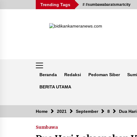
Skip
Trending Tags
# #sumbawabaratsmartcity
to
content
Beranda
Redaksi
Pedoman Siber
Sum
BERITA UTAMA
Breaking News
Home
2021
September
8
Dua Hari
Sumbawa
Kejaksaan KSB Mulai Lidik Mafia
Tanah Desa Sekongkang Bawah