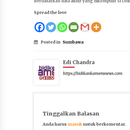
Berdasarkan data akhir yang dikompulir Si Dokk
Spread the love
Posted in
Sumbawa
Edi Chandra
https://bidikankameranews.com
Tinggalkan Balasan
Anda harus
masuk
untuk berkomentar.