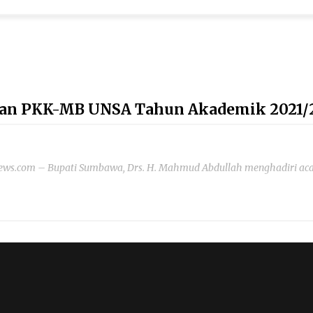
tan PKK-MB UNSA Tahun Akademik 2021/
s.com – Bupati Sumbawa, Drs. H. Mahmud Abdullah menghadiri acar