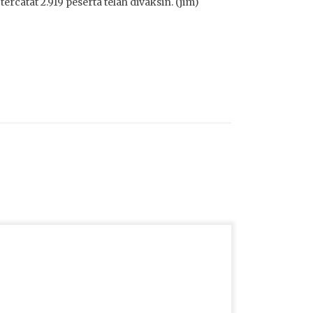
catat 2.919 peserta telah divaksin. (jim)