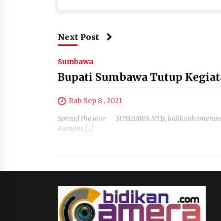
Next Post
Sumbawa
Bupati Sumbawa Tutup Kegia
Rab Sep 8 , 2021
Spread the love SUMBAWA NTB, bidikankameranew
Kampus […]