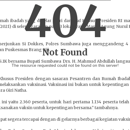
404
umah ibadah yang digelar Polri dan Staf Khusus Presiden RI m
9/2021) di selenggarakan pada 3 lokasi yaitu Masjid Agung Nurul
 menerjunkan Si Dokkes, Polres Sumbawa juga menggandeng 4
Not Found
n Puskesmas Brang Biji.
.IK bersama Bupati Sumbawa Drs. H. Mahmud Abdullah langsun
The resource requested could not be found on this server!
f Khusus Presiden dengan sasaran Pesantren dan Rumah Ibadah 
elaksankan vaksinasi. Vaksinasi ini bukan untuk kepentingan
ra Giri Natha.
ini yaitu 2.360 peserta, untuk hari pertama 1.134 peserta telah
ksanakan vaksin untuk kepentingan bersama.” tambahnya.
pat segera tercapai dengan di gelarnya berbagai kegiatan vaksi