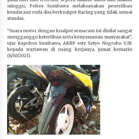
Penurunan Stunting di Sumbawa
minggu, Polres Sumbawa melaksanakan penertiban
kendaraan roda dua berknalpot Racing yang tidak sesuai
4 minggu ago
standar.
Wabup Ansori Apresiasi Rekomendasi dan
“Suara motor dengan knalpot semacam ini dinilai sangat
Pandangan Fraksi – Fraksi DPRD Sumbawa
mengganggu ketertiban serta kenyamanan masyarakat”,
4 minggu ago
ujar Kapolres Sumbawa, AKBP esty Setyo Nugroho S.IK
kepada wartawan di ruang kerjanya, jumat kemarin
Bupati Sumbawa Lepas 487 Atlet dari Berbagai
(8/10/2021).
Cabor yang Akan Berjuang pada PORPROV XII
NTB 2026
4 minggu ago
BAZNAS Kabupaten Sumbawa Salurkan Bantuan
Program 100 Mustahik Per Desa di Desa Teluk
Santong
4 minggu ago
Dosen UTS Siap Kembangkan Inovasi Lewat
Pelatihan PDPP 2026 Bali
4 minggu ago