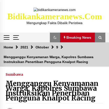
Skip
to
content
Bidikankameranews.com
Mengungkap Fakta Dibalik Peristiwa
Breaking News
Breaking News
Home
2021
Oktober
9
Mengganggu Kenyamanan Warga, Kapolres Sumbawa
Instruksikan Penertiban Pengguna Knalpot Racing
Kejaksaan KSB Mulai Lidik Mafia Tanah Desa
Sekongkang Bawah
2 tahun ago
Sumbawa
Mengganggu Kenyamanan
Laporan Dugaan Pencabulan di Desa Sepayung
Warga, Kapolres Sumbawa
Kec. Plampang, Polres Sumbawa Pastikan
Instruksikan Penertiban
Proses Penyelidikan Berjalan Maksimal
Pengguna Knalpot Racing
4 minggu ago
Anggota Satlantas Polres Sumbawa, Briptu