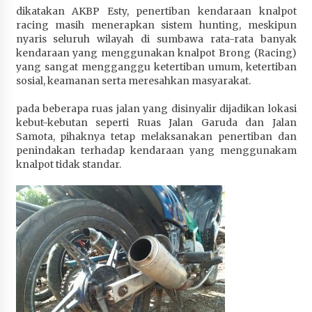
dikatakan AKBP Esty, penertiban kendaraan knalpot
Terapkan “Polantas Menyapa”, Satlantas Polres
racing masih menerapkan sistem hunting, meskipun
Sumbawa Berupaya Wujudkan Pelayanan
nyaris seluruh wilayah di sumbawa rata-rata banyak
Kepolisian yang Profesional
kendaraan yang menggunakan knalpot Brong (Racing)
4 minggu ago
yang sangat mengganggu ketertiban umum, ketertiban
sosial, keamanan serta meresahkan masyarakat.
Capaian Program Pemerintah Kabupaten
Sumbawa Terus Dirasakan Masyarakat
pada beberapa ruas jalan yang disinyalir dijadikan lokasi
4 minggu ago
kebut-kebutan seperti Ruas Jalan Garuda dan Jalan
Samota, pihaknya tetap melaksanakan penertiban dan
penindakan terhadap kendaraan yang menggunakam
knalpot tidak standar.