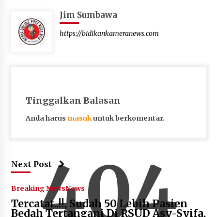
Jim Sumbawa
https://bidikankameranews.com
Tinggalkan Balasan
Anda harus
masuk
untuk berkomentar.
404
Next Post
Breaking News
News
Tercatat..!!, Sudah 50 Lebih Pasien
Bedah Tertangani Di RSUD Asy-Syifa,