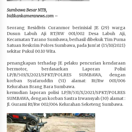
Penurunan Stunting di Sumbawa
Sumbawa Besar NTB,
4 minggu ago
bidikankameranews.com –
Wabup Ansori Apresiasi Rekomendasi dan
Seorang Residivis Curanmor berinisial JE (29) warga
Pandangan Fraksi – Fraksi DPRD Sumbawa
Dusun Labuh Aji RT/RW 001/002 Desa Labuh Aji,
4 minggu ago
Kecamatan Tarano Sumbawa, berhasil dibekuk Tim Puma
Satuan Reskrim Polres Sumbawa, pada Jum’at (15/10/2021)
Bupati Sumbawa Lepas 487 Atlet dari Berbagai
sekitar Pukul 00.10 Wita.
Cabor yang Akan Berjuang pada PORPROV XII
NTB 2026
penangkapan terhadap JE pelaku pencurian kendaraan
4 minggu ago
bermotor, berdasarkan Laporan Polisi
LP/B/503/X/2021/SPKT/POLRES SUMBAWA, dengan
korban Syafaruddin (51) alamat: Rt/Rw 001/006
BAZNAS Kabupaten Sumbawa Salurkan Bantuan
Kelurahan Brang Bara Sumbawa.
Program 100 Mustahik Per Desa di Desa Teluk
kemudian laporan polisi LP/B/531/X/2021/SPKT/POLRES
Santong
SUMBAWA, dengan korban Sastra Irwansyah (30) alamat :
4 minggu ago
Jl. Gurami Rt/Rw 002/004 Kelurahan Seketeng Sumbawa.
Dosen UTS Siap Kembangkan Inovasi Lewat
Pelatihan PDPP 2026 Bali
4 minggu ago