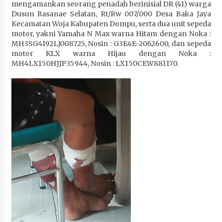
mengamankan seorang penadah berinisial DR (41) warga
Dusun Rasanae Selatan, Rt/Rw 007/000 Desa Baka Jaya
Kecamatan Woja Kabupaten Dompu, serta dua unit sepeda
motor, yakni Yamaha N Max warna Hitam dengan Noka :
MH3SG4192LJ008725, Nosin : G3E4E-2062600, dan sepeda
motor KLX warna Hijau dengan Noka :
MH4LX150HJJP35944, Nosin : LX150CEW881170.