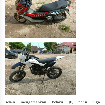
Terapkan “Polantas Menyapa”, Satlantas Polres
Sumbawa Berupaya Wujudkan Pelayanan
Kepolisian yang Profesional
4 minggu ago
Capaian Program Pemerintah Kabupaten
Sumbawa Terus Dirasakan Masyarakat
4 minggu ago
selain mengamankan Pelaku JE, polisi juga