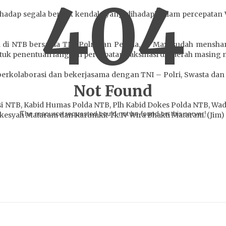
404
erhadap segala bentuk kendala yang dihadapi dalam percepatan 
 di NTB bersama TNI-Polri dan Pemda, dr Maxi sudah menshare 
untuk penentuan langkah percepatan Vaksinasi di daerah masing 
berkolaborasi dan bekerjasama dengan TNI – Polri, Swasta da
Not Found
i NTB, Kabid Humas Polda NTB, Plh Kabid Dokes Polda NTB, Wad
The resource requested could not be found on this server!
syah Mataram dan Karumkit Tk.IV Wira Bhakti Mataram. (Jim)