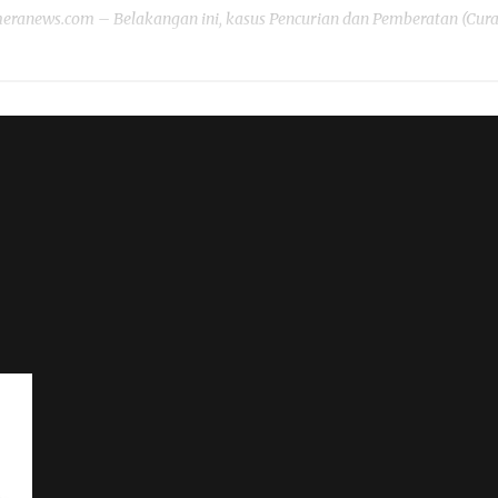
anews.com – Belakangan ini, kasus Pencurian dan Pemberatan (Curat