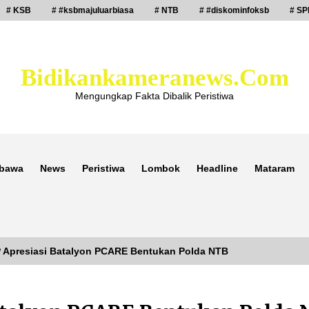
# KSB
# #ksbmajuluarbiasa
# NTB
# #diskominfoksb
# SP
Bidikankameranews.com
Mengungkap Fakta Dibalik Peristiwa
bawa
News
Peristiwa
Lombok
Headline
Mataram
P Apresiasi Batalyon PCARE Bentukan Polda NTB
Laporan Dugaan Pencabulan di Desa
Sepayung Kec. Plampang, Polres