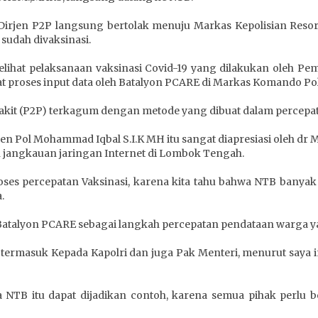
, Dirjen P2P langsung bertolak menuju Markas Kepolisian Res
sudah divaksinasi.
ihat pelaksanaan vaksinasi Covid-19 yang dilakukan oleh Peme
at proses input data oleh Batalyon PCARE di Markas Komando Pol
akit (P2P) terkagum dengan metode yang dibuat dalam percepa
jen Pol Mohammad Iqbal S.I.K MH itu sangat diapresiasi oleh dr
an jangkauan jaringan Internet di Lombok Tengah.
roses percepatan Vaksinasi, karena kita tahu bahwa NTB banya
.
m Batalyon PCARE sebagai langkah percepatan pendataan warga y
ermasuk Kepada Kapolri dan juga Pak Menteri, menurut saya ini 
 NTB itu dapat dijadikan contoh, karena semua pihak perlu