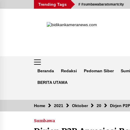
Skip
Trending Tags
# #sumbawabaratsmartcity
to
content
Beranda
Redaksi
Pedoman Siber
Sum
BERITA UTAMA
Breaking News
Home
2021
Oktober
20
Dirjen P2
Sumbawa
Kejaksaan KSB Mulai Lidik Mafia
Tanah Desa Sekongkang Bawah