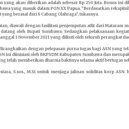
yang akan diberikan adalah sebesar Rp 250 Juta. Bonus ini di
awa yang masuk dalam PON XX Papua. “Berdasarkan rekapitulas
 yang berasal dari 6 Cabang Olahraga”, tukasnya.
n, diawali dengan fasilitasi penjemputan atlit dari Mataram
t datang oleh Bupati Sumbawa. Sedangkan pelaksanaan kegia
tanggal 1 November 2021 yang diikuti oleh seluruh perangkat 
irangkaikan dengan pelepasan purna tugas bagi ASN yang te
ASN ini diinisiasi oleh BKPSDM Kabupaten Sumbawa dan merupa
 telah memberikan dharma baktinya selama aktif bertugas se
tara, S.sos., M.Si untuk menjaga jalinan soliditas korp ASN.