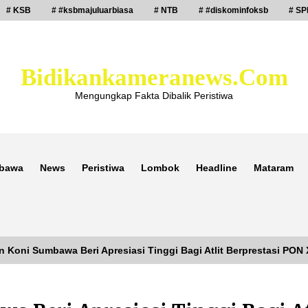
# KSB
# #ksbmajuluarbiasa
# NTB
# #diskominfoksb
# SP
Bidikankameranews.com
Mengungkap Fakta Dibalik Peristiwa
bawa
News
Peristiwa
Lombok
Headline
Mataram
 Koni Sumbawa Beri Apresiasi Tinggi Bagi Atlit Berprestasi PON
Laporan Dugaan Pencabulan di Desa
Sepayung Kec. Plampang, Polres