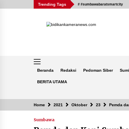
Skip
Trending Tags
# #sumbawabaratsmartcity
to
content
Beranda
Redaksi
Pedoman Siber
Sum
BERITA UTAMA
Breaking News
Home
2021
Oktober
23
Pemda dan
Sumbawa
Kejaksaan KSB Mulai Lidik Mafia
Tanah Desa Sekongkang Bawah