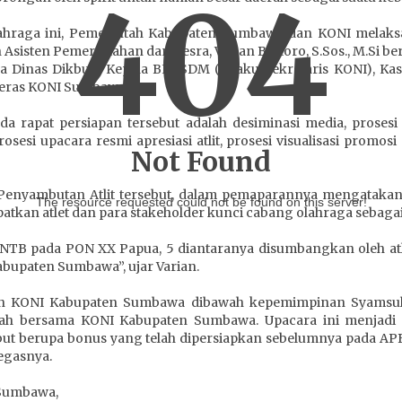
404
ahraga ini, Pemerintah Kabupaten Sumbawa dan KONI melaks
Asisten Pemerintahan dan Kesra, Varian Bintoro, S.Sos., M.Si be
 Dinas Dikbud, Kepala BKPSDM (selaku Sekretaris KONI), Kasat
teras KONI Sumbawa.
a rapat persiapan tersebut adalah desiminasi media, prosesi 
si upacara resmi apresiasi atlit, prosesi visualisasi promosi 
Not Found
 Penyambutan Atlit tersebut, dalam pemaparannya mengataka
The resource requested could not be found on this server!
an atlet dan para stakeholder kunci cabang olahraga sebagai 
i NTB pada PON XX Papua, 5 diantaranya disumbangkan oleh atl
Kabupaten Sumbawa”, ujar Varian.
n KONI Kabupaten Sumbawa dibawah kepemimpinan Syamsul Fi
rah bersama KONI Kabupaten Sumbawa. Upacara ini menjad
rsebut berupa bonus yang telah dipersiapkan sebelumnya pad
egasnya.
 Sumbawa,