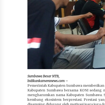
4 minggu ago
Sumbawa Besar NTB,
bidikankameranews.com –
Pemerintah Kabupaten Sumbawa memberikan perha
Kabupaten Sumbawa bersama KONI sedang mem
mengharumkan nama Kabupaten Sumbawa. Syi
kembang ekosistem berprestasi. Prestasi ya
disamping didorong oleh motivasi juara juga 