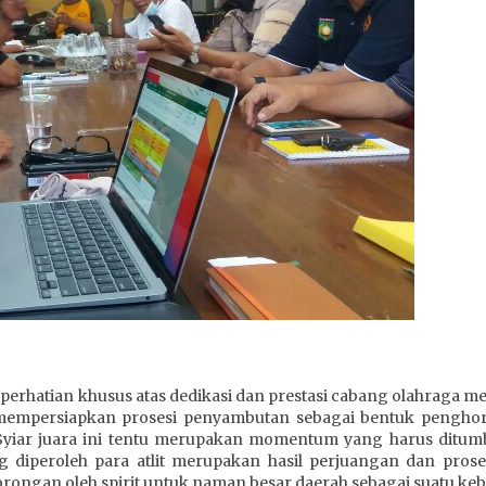
tian khusus atas dedikasi dan prestasi cabang olahraga melalu
persiapkan prosesi penyambutan sebagai bentuk penghorma
ar juara ini tentu merupakan momentum yang harus ditumbu
ng diperoleh para atlit merupakan hasil perjuangan dan pros
dorongan oleh spirit untuk naman besar daerah sebagai suatu k