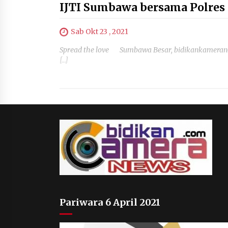
IJTI Sumbawa bersama Polres 
Sab Okt 23 , 2021
Spread the love Sumbawa Besar, bidikankameranew
[…]
Pariwara 6 April 2021