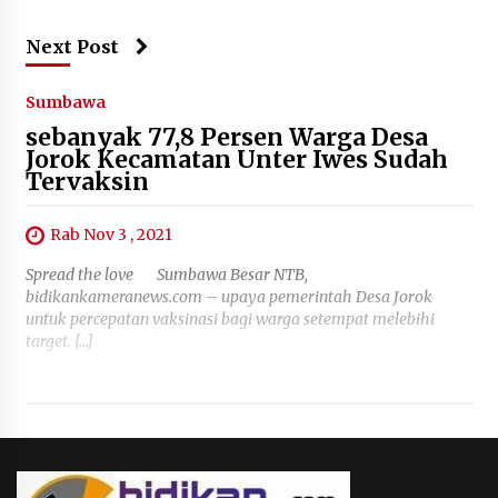
Next Post
Sumbawa
sebanyak 77,8 Persen Warga Desa
Jorok Kecamatan Unter Iwes Sudah
Tervaksin
Rab Nov 3 , 2021
Spread the love Sumbawa Besar NTB,
bidikankameranews.com – upaya pemerintah Desa Jorok
untuk percepatan vaksinasi bagi warga setempat melebihi
target. […]