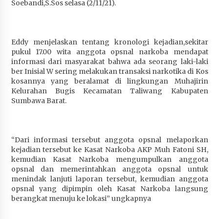
Soebandi,S.Sos selasa (2/11/21).
Terapkan “Polantas Menyapa”, Satlantas Polres
Sumbawa Berupaya Wujudkan Pelayanan
Kepolisian yang Profesional
4 minggu ago
Eddy menjelaskan tentang kronologi kejadian,sekitar
pukul 17.00 wita anggota opsnal narkoba mendapat
Capaian Program Pemerintah Kabupaten
informasi dari masyarakat bahwa ada seorang laki-laki
Sumbawa Terus Dirasakan Masyarakat
ber Inisial W sering melakukan transaksi narkotika di Kos
kosannya yang beralamat di lingkungan Muhajirin
4 minggu ago
Kelurahan Bugis Kecamatan Taliwang Kabupaten
Sumbawa Barat.
“Dari informasi tersebut anggota opsnal melaporkan
kejadian tersebut ke Kasat Narkoba AKP Muh Fatoni SH,
kemudian Kasat Narkoba mengumpulkan anggota
opsnal dan memerintahkan anggota opsnal untuk
menindak lanjuti laporan tersebut, kemudian anggota
opsnal yang dipimpin oleh Kasat Narkoba langsung
berangkat menuju ke lokasi” ungkapnya