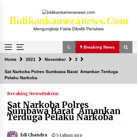
Skip
to
content
Bidikankameranews.com
Mengungkap Fakta Dibalik Peristiwa
Breaking News
Breaking News
Home
2021
November
3
Sat Narkoba Polres Sumbawa Barat Amankan Terduga
Pelaku Narkoba
Kejaksaan KSB Mulai Lidik Mafia Tanah Desa
Sekongkang Bawah
2 tahun ago
Breaking News
Hukrim
Sat Narkoba Polres
Laporan Dugaan Pencabulan di Desa Sepayung
Sumbawa Barat Amankan
Kec. Plampang, Polres Sumbawa Pastikan
Terduga Pelaku Narkoba
Proses Penyelidikan Berjalan Maksimal
4 minggu ago
Edi Chandra
5 tahun ago
Anggota Satlantas Polres Sumbawa, Briptu