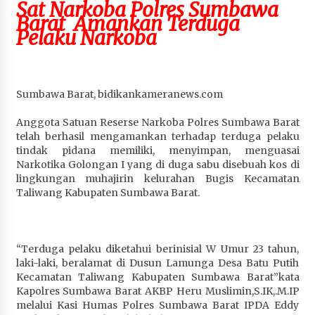
Sat Narkoba Polres Sumbawa
Penurunan Stunting di Sumbawa
Barat Amankan Terduga
4 minggu ago
Pelaku Narkoba
Wabup Ansori Apresiasi Rekomendasi dan
Pandangan Fraksi – Fraksi DPRD Sumbawa
4 minggu ago
Sumbawa Barat, bidikankameranews.com
Bupati Sumbawa Lepas 487 Atlet dari Berbagai
Anggota Satuan Reserse Narkoba Polres Sumbawa Barat
Cabor yang Akan Berjuang pada PORPROV XII
telah berhasil mengamankan terhadap terduga pelaku
NTB 2026
tindak pidana memiliki, menyimpan, menguasai
4 minggu ago
Narkotika Golongan I yang di duga sabu disebuah kos di
lingkungan muhajirin kelurahan Bugis Kecamatan
Taliwang Kabupaten Sumbawa Barat.
BAZNAS Kabupaten Sumbawa Salurkan Bantuan
Program 100 Mustahik Per Desa di Desa Teluk
Santong
4 minggu ago
“Terduga pelaku diketahui berinisial W Umur 23 tahun,
laki-laki, beralamat di Dusun Lamunga Desa Batu Putih
Dosen UTS Siap Kembangkan Inovasi Lewat
Kecamatan Taliwang Kabupaten Sumbawa Barat”kata
Pelatihan PDPP 2026 Bali
Kapolres Sumbawa Barat AKBP Heru Muslimin,S.IK,.M.IP
4 minggu ago
melalui Kasi Humas Polres Sumbawa Barat IPDA Eddy