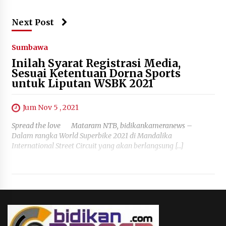
Next Post
Sumbawa
Inilah Syarat Registrasi Media,
Sesuai Ketentuan Dorna Sports
untuk Liputan WSBK 2021
Jum Nov 5 , 2021
Spread the love Mataram NTB, bidikankameranews –
Dalam rangka World Superbike 2021 di Mandalika
International Street Circuit yang akan berlangsung […]