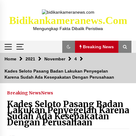
Skip
to
content
Bidikankameranews.com
Mengungkap Fakta Dibalik Peristiwa
Breaking News
Breaking News
Home
2021
November
4
Kades Seloto Pasang Badan Lakukan Penyegelan
Karena Sudah Ada Kesepakatan Dengan Perusahaan
Kejaksaan KSB Mulai Lidik Mafia Tanah Desa
Sekongkang Bawah
2 tahun ago
Breaking News
News
Kades Seloto Pasang Badan
Laporan Dugaan Pencabulan di Desa Sepayung
Lakukan Penyegelan Karena
Kec. Plampang, Polres Sumbawa Pastikan
Sudah Ada Kesepakatan
Proses Penyelidikan Berjalan Maksimal
Dengan Perusahaan
4 minggu ago
Anggota Satlantas Polres Sumbawa, Briptu