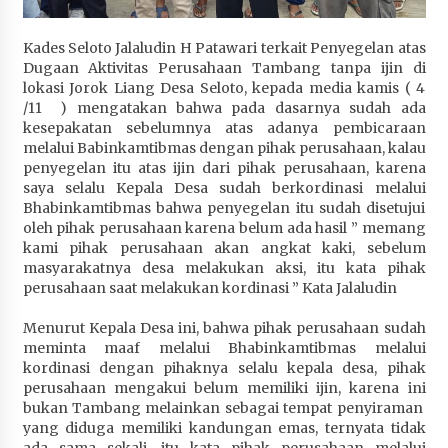
Terapkan “Polantas Menyapa”, Satlantas Polres
Sumbawa Berupaya Wujudkan Pelayanan
Kades Seloto Jalaludin H Patawari terkait Penyegelan atas
Kepolisian yang Profesional
Dugaan Aktivitas Perusahaan Tambang tanpa ijin di
4 minggu ago
lokasi Jorok Liang Desa Seloto, kepada media kamis ( 4
/11 ) mengatakan bahwa pada dasarnya sudah ada
Capaian Program Pemerintah Kabupaten
kesepakatan sebelumnya atas adanya pembicaraan
Sumbawa Terus Dirasakan Masyarakat
melalui Babinkamtibmas dengan pihak perusahaan, kalau
penyegelan itu atas ijin dari pihak perusahaan, karena
4 minggu ago
saya selalu Kepala Desa sudah berkordinasi melalui
Bhabinkamtibmas bahwa penyegelan itu sudah disetujui
oleh pihak perusahaan karena belum ada hasil ” memang
kami pihak perusahaan akan angkat kaki, sebelum
masyarakatnya desa melakukan aksi, itu kata pihak
perusahaan saat melakukan kordinasi ” Kata Jalaludin
Menurut Kepala Desa ini, bahwa pihak perusahaan sudah
meminta maaf melalui Bhabinkamtibmas melalui
kordinasi dengan pihaknya selalu kepala desa, pihak
perusahaan mengakui belum memiliki ijin, karena ini
bukan Tambang melainkan sebagai tempat penyiraman
yang diduga memiliki kandungan emas, ternyata tidak
ada sama sekali, itu kata pihak perusahaan melalui