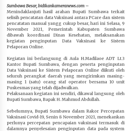
Penurunan Stunting di Sumbawa
Sumbawa Besar, bidikankameranews.com –
Menindaklanjuti hasil arahan Bupati Sumbawa terkait
4 minggu ago
selisih pencatatan data Vaksinasi antara PCare dan sistem
pencatatan manual yangg cukup besar, hari ini Selasa, 9
Wabup Ansori Apresiasi Rekomendasi dan
November 2021, Pemerintah Kabupaten Sumbawa
Pandangan Fraksi – Fraksi DPRD Sumbawa
dibawah koordinasi Dinas Kesehatan, melaksanakan
4 minggu ago
kegiatan penginputan Data Vaksinasi ke Sistem
Pelaporan Online.
Bupati Sumbawa Lepas 487 Atlet dari Berbagai
Cabor yang Akan Berjuang pada PORPROV XII
Kegiatan ini berlangsung di Aula H.Madilaoe ADT Lt.3
NTB 2026
Kantor Bupati Sumbawa, dengan peserta penginputan
4 minggu ago
Data Vaksinasi ke Sistem Pelaporan Online diikuti oleh
seluruh perangkat daerah yang mengirimkan masing-
BAZNAS Kabupaten Sumbawa Salurkan Bantuan
masing 1 (satu) orang staf operator bersama 10 unit
Program 100 Mustahik Per Desa di Desa Teluk
Puskesmas yang telah dijadwalkan.
Santong
Pelaksanaan kegiatan ini sendiri, dikawal langsung oleh
4 minggu ago
Bupati Sumbawa, Bapak H. Mahmud Abdullah.
Sebelumnya, Bupati Sumbawa dalam Rakor Percepatan
Dosen UTS Siap Kembangkan Inovasi Lewat
Vaksinasi Covid-19, Senin 8 November 2021, menekankan
Pelatihan PDPP 2026 Bali
perlunya percepatan pencapaian vaksinasi termasuk di
4 minggu ago
dalamnya penyelesaian penginputan data pada system