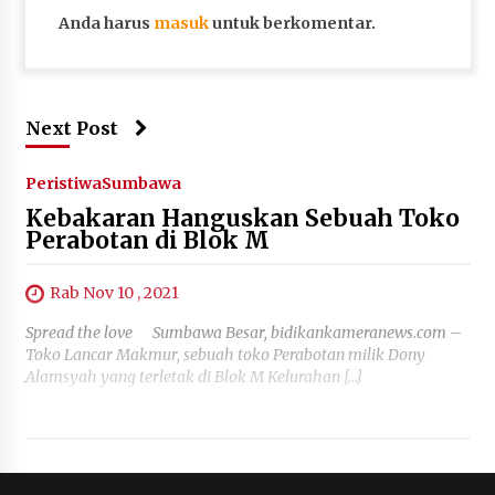
Anda harus
masuk
untuk berkomentar.
Next Post
Peristiwa
Sumbawa
Kebakaran Hanguskan Sebuah Toko
Perabotan di Blok M
Rab Nov 10 , 2021
Spread the love Sumbawa Besar, bidikankameranews.com –
Toko Lancar Makmur, sebuah toko Perabotan milik Dony
Alamsyah yang terletak di Blok M Kelurahan […]