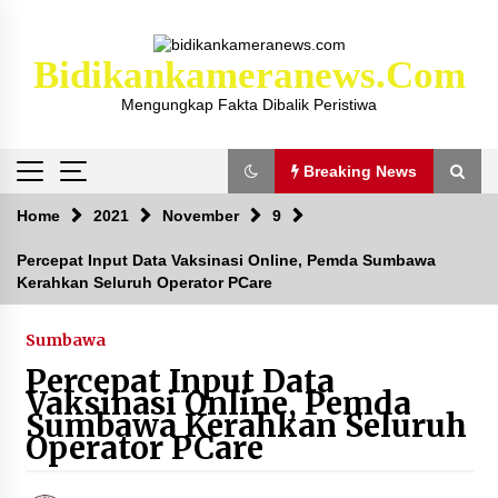
Skip
to
content
Bidikankameranews.com
Mengungkap Fakta Dibalik Peristiwa
Breaking News
Breaking News
Home
2021
November
9
Percepat Input Data Vaksinasi Online, Pemda Sumbawa
Kerahkan Seluruh Operator PCare
Kejaksaan KSB Mulai Lidik Mafia Tanah Desa
Sekongkang Bawah
2 tahun ago
Sumbawa
Percepat Input Data
Laporan Dugaan Pencabulan di Desa Sepayung
Vaksinasi Online, Pemda
Kec. Plampang, Polres Sumbawa Pastikan
Sumbawa Kerahkan Seluruh
Proses Penyelidikan Berjalan Maksimal
Operator PCare
4 minggu ago
Anggota Satlantas Polres Sumbawa, Briptu