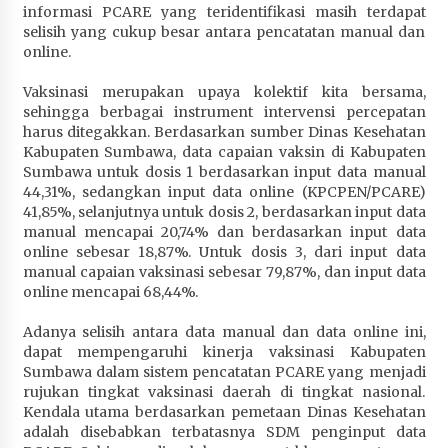
informasi PCARE yang teridentifikasi masih terdapat
Terapkan “Polantas Menyapa”, Satlantas Polres
selisih yang cukup besar antara pencatatan manual dan
Sumbawa Berupaya Wujudkan Pelayanan
online.
Kepolisian yang Profesional
4 minggu ago
Vaksinasi merupakan upaya kolektif kita bersama,
sehingga berbagai instrument intervensi percepatan
Capaian Program Pemerintah Kabupaten
harus ditegakkan. Berdasarkan sumber Dinas Kesehatan
Sumbawa Terus Dirasakan Masyarakat
Kabupaten Sumbawa, data capaian vaksin di Kabupaten
1 bulan ago
Sumbawa untuk dosis 1 berdasarkan input data manual
44,31%, sedangkan input data online (KPCPEN/PCARE)
41,85%, selanjutnya untuk dosis 2, berdasarkan input data
manual mencapai 20,74% dan berdasarkan input data
online sebesar 18,87%. Untuk dosis 3, dari input data
manual capaian vaksinasi sebesar 79,87%, dan input data
online mencapai 68,44%.
Adanya selisih antara data manual dan data online ini,
dapat mempengaruhi kinerja vaksinasi Kabupaten
Sumbawa dalam sistem pencatatan PCARE yang menjadi
rujukan tingkat vaksinasi daerah di tingkat nasional.
Kendala utama berdasarkan pemetaan Dinas Kesehatan
adalah disebabkan terbatasnya SDM penginput data